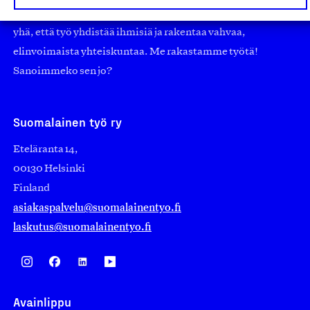
nostamaan ylpeyttä kotimaisesta osaamisesta. Uskomme
yhä, että työ yhdistää ihmisiä ja rakentaa vahvaa,
elinvoimaista yhteiskuntaa. Me rakastamme työtä!
Sanoimmeko sen jo?
Suomalainen työ ry
Eteläranta 14,
00130 Helsinki
Finland
asiakaspalvelu@suomalainentyo.fi
laskutus@suomalainentyo.fi
Avainlippu