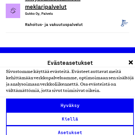
meklaripalvelut
Gukko Oy, Palvelu
Rahoitus- ja vakuutuspalvelut
Evästeasetukset
Sivustomme käyttää evästeitä. Evästeet auttavat meitä
kehittämään verkkopalveluamme, optimoimaan sen sisältöjä
ja analysoimaan verkkoliikennettä. Osa evästeistä on
Olemme jäsentemme omistama puolueeton,
välttämättömiä, jotta sivut toimisivat oikein.
työmarkkinajärjestöistä riippumaton yhdistys.
Hyväksy
Jäseninämme on koko suomalaisen yhteiskunnan kirjo
pienistä pajoista ja yhteisöistä kansainvälisiin
Kiellä
suuryrityksiin. Meidät on perustettu yli 100 vuotta sitten
Asetukset
edistämään suomalaista työtä ja teollisuutta sekä