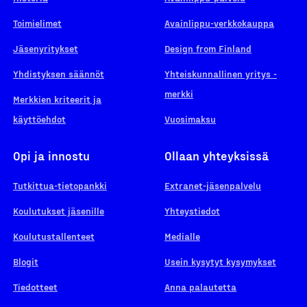
Toimielimet
Avainlippu-verkkokauppa
Jäsenyritykset
Design from Finland
Yhdistyksen säännöt
Yhteiskunnallinen yritys -
merkki
Merkkien kriteerit ja
käyttöehdot
Vuosimaksu
Opi ja innostu
Ollaan yhteyksissä
Tutkittua-tietopankki
Extranet-jäsenpalvelu
Koulutukset jäsenille
Yhteystiedot
Koulutustallenteet
Medialle
Blogit
Usein kysytyt kysymykset
Tiedotteet
Anna palautetta