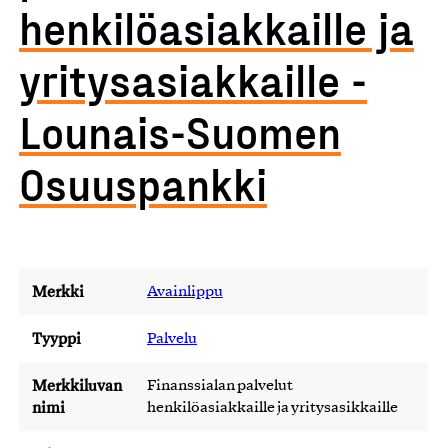
henkilöasiakkaille ja
yritysasiakkaille -
Lounais-Suomen
Osuuspankki
Merkki
Avainlippu
Tyyppi
Palvelu
Merkkiluvan
Finanssialan palvelut
nimi
henkilöasiakkaille ja yritysasikkaille