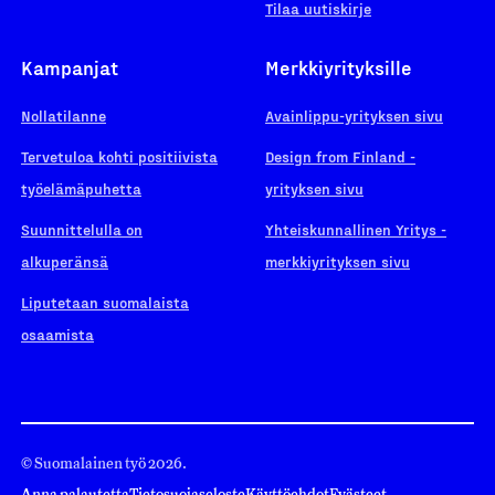
Tilaa uutiskirje
Kampanjat
Merkkiyrityksille
Nollatilanne
Avainlippu-yrityksen sivu
Tervetuloa kohti positiivista
Design from Finland -
työelämäpuhetta
yrityksen sivu
Suunnittelulla on
Yhteiskunnallinen Yritys -
alkuperänsä
merkkiyrityksen sivu
Liputetaan suomalaista
osaamista
© Suomalainen työ 2026.
Anna palautetta
Tietosuojaseloste
Käyttöehdot
Evästeet