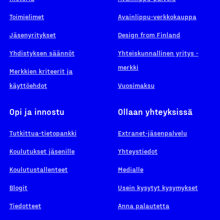
Toimielimet
Avainlippu-verkkokauppa
Jäsenyritykset
Design from Finland
Yhdistyksen säännöt
Yhteiskunnallinen yritys -
merkki
Merkkien kriteerit ja
käyttöehdot
Vuosimaksu
Opi ja innostu
Ollaan yhteyksissä
Tutkittua-tietopankki
Extranet-jäsenpalvelu
Koulutukset jäsenille
Yhteystiedot
Koulutustallenteet
Medialle
Blogit
Usein kysytyt kysymykset
Tiedotteet
Anna palautetta