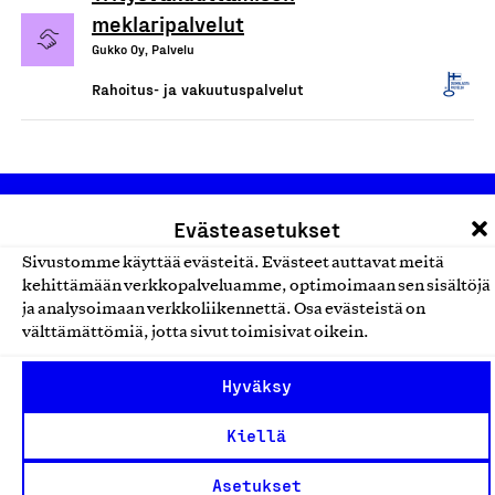
meklaripalvelut
Gukko Oy, Palvelu
Rahoitus- ja vakuutuspalvelut
Evästeasetukset
Sivustomme käyttää evästeitä. Evästeet auttavat meitä
kehittämään verkkopalveluamme, optimoimaan sen sisältöjä
ja analysoimaan verkkoliikennettä. Osa evästeistä on
Olemme jäsentemme omistama puolueeton,
välttämättömiä, jotta sivut toimisivat oikein.
työmarkkinajärjestöistä riippumaton yhdistys.
Hyväksy
Jäseninämme on koko suomalaisen yhteiskunnan kirjo
pienistä pajoista ja yhteisöistä kansainvälisiin
Kiellä
suuryrityksiin. Meidät on perustettu yli 100 vuotta sitten
Asetukset
edistämään suomalaista työtä ja teollisuutta sekä