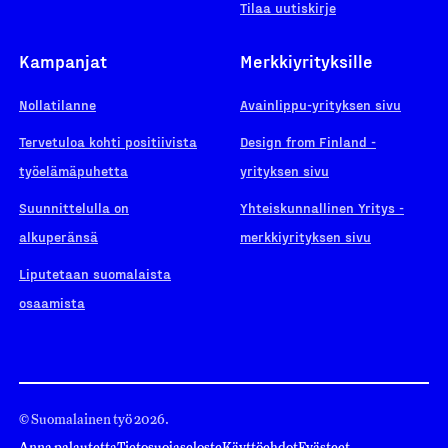
Tilaa uutiskirje
Kampanjat
Merkkiyrityksille
Nollatilanne
Avainlippu-yrityksen sivu
Tervetuloa kohti positiivista
Design from Finland -
työelämäpuhetta
yrityksen sivu
Suunnittelulla on
Yhteiskunnallinen Yritys -
alkuperänsä
merkkiyrityksen sivu
Liputetaan suomalaista
osaamista
© Suomalainen työ 2026.
Anna palautetta
Tietosuojaseloste
Käyttöehdot
Evästeet