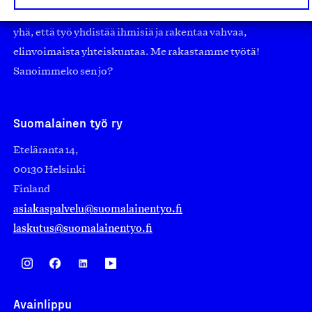
nostamaan ylpeyttä kotimaisesta osaamisesta. Uskomme
yhä, että työ yhdistää ihmisiä ja rakentaa vahvaa,
elinvoimaista yhteiskuntaa. Me rakastamme työtä!
Sanoimmeko sen jo?
Suomalainen työ ry
Eteläranta 14,
00130 Helsinki
Finland
asiakaspalvelu@suomalainentyo.fi
laskutus@suomalainentyo.fi
Avainlippu