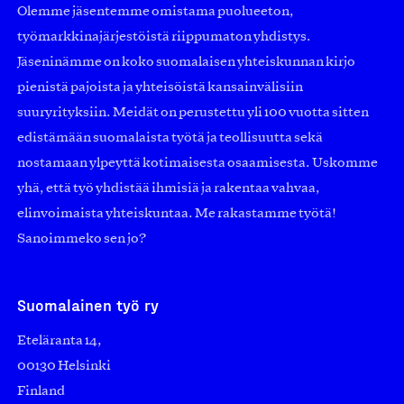
Olemme jäsentemme omistama puolueeton,
työmarkkinajärjestöistä riippumaton yhdistys.
Jäseninämme on koko suomalaisen yhteiskunnan kirjo
pienistä pajoista ja yhteisöistä kansainvälisiin
suuryrityksiin. Meidät on perustettu yli 100 vuotta sitten
edistämään suomalaista työtä ja teollisuutta sekä
nostamaan ylpeyttä kotimaisesta osaamisesta. Uskomme
yhä, että työ yhdistää ihmisiä ja rakentaa vahvaa,
elinvoimaista yhteiskuntaa. Me rakastamme työtä!
Sanoimmeko sen jo?
Suomalainen työ ry
Eteläranta 14,
00130 Helsinki
Finland