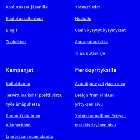
Koulutukset jäsenille
Yhteystiedot
Koulutustallenteet
Medialle
Blogit
Usein kysytyt kysymykset
Tiedotteet
Anna palautetta
Tilaa uutiskirje
Kampanjat
Merkkiyrityksille
Nollatilanne
Avainlippu-yrityksen sivu
Tervetuloa kohti positiivista
Design from Finland -
työelämäpuhetta
yrityksen sivu
Suunnittelulla on
Yhteiskunnallinen Yritys -
alkuperänsä
merkkiyrityksen sivu
Liputetaan suomalaista