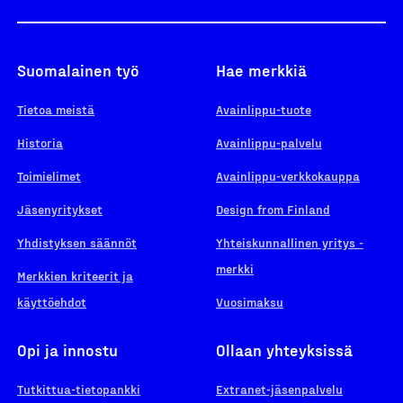
Suomalainen työ
Hae merkkiä
Tietoa meistä
Avainlippu-tuote
Historia
Avainlippu-palvelu
Toimielimet
Avainlippu-verkkokauppa
Jäsenyritykset
Design from Finland
Yhdistyksen säännöt
Yhteiskunnallinen yritys -
merkki
Merkkien kriteerit ja
käyttöehdot
Vuosimaksu
Opi ja innostu
Ollaan yhteyksissä
Tutkittua-tietopankki
Extranet-jäsenpalvelu