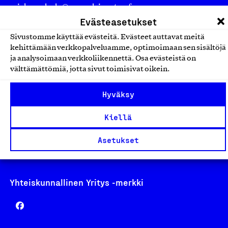
asiakaspalvelu@suomalainentyo.fi
Evästeasetukset
laskutus@suomalainentyo.fi
Sivustomme käyttää evästeitä. Evästeet auttavat meitä
kehittämään verkkopalveluamme, optimoimaan sen sisältöjä
ja analysoimaan verkkoliikennettä. Osa evästeistä on
välttämättömiä, jotta sivut toimisivat oikein.
Avainlippu
Hyväksy
Kiellä
Design From Finland
Asetukset
Yhteiskunnallinen Yritys -merkki