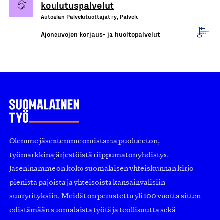
koulutuspalvelut
Autoalan Palvelutuottajat ry, Palvelu
Ajoneuvojen korjaus- ja huoltopalvelut
Olemme jäsentemme omistama puolueeton,
työmarkkinajärjestöistä riippumaton yhdistys.
Jäseninämme on koko suomalaisen yhteiskunnan kirjo
pienistä pajoista ja yhteisöistä kansainvälisiin
suuryrityksiin. Meidät on perustettu yli 100 vuotta sitten
edistämään suomalaista työtä ja teollisuutta sekä