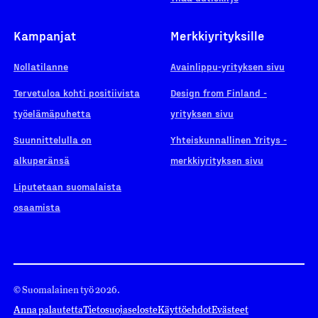
Kampanjat
Merkkiyrityksille
Nollatilanne
Avainlippu-yrityksen sivu
Tervetuloa kohti positiivista
Design from Finland -
työelämäpuhetta
yrityksen sivu
Suunnittelulla on
Yhteiskunnallinen Yritys -
alkuperänsä
merkkiyrityksen sivu
Liputetaan suomalaista
osaamista
© Suomalainen työ 2026.
Anna palautetta
Tietosuojaseloste
Käyttöehdot
Evästeet