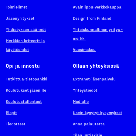
Toimielimet
Avainlippu-verkkokauppa
Jäsenyritykset
Design from Finland
Yhdistyksen säännöt
Yhteiskunnallinen yritys -
merkki
Merkkien kriteerit ja
käyttöehdot
Vuosimaksu
Opi ja innostu
Ollaan yhteyksissä
Tutkittua-tietopankki
Extranet-jäsenpalvelu
Koulutukset jäsenille
Yhteystiedot
Koulutustallenteet
Medialle
Blogit
Usein kysytyt kysymykset
Tiedotteet
Anna palautetta
Tilaa uutiskirje