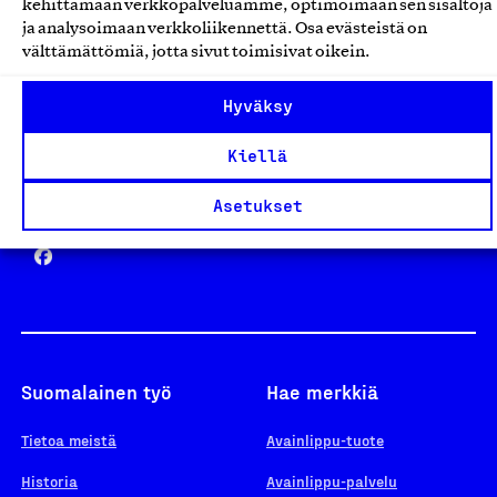
kehittämään verkkopalveluamme, optimoimaan sen sisältöjä
ja analysoimaan verkkoliikennettä. Osa evästeistä on
välttämättömiä, jotta sivut toimisivat oikein.
Design From Finland
Hyväksy
Kiellä
Yhteiskunnallinen Yritys -merkki
Asetukset
Suomalainen työ
Hae merkkiä
Tietoa meistä
Avainlippu-tuote
Historia
Avainlippu-palvelu