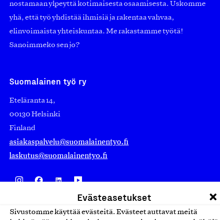
nostamaan ylpeyttä kotimaisesta osaamisesta. Uskomme
yhä, että työ yhdistää ihmisiä ja rakentaa vahvaa,
elinvoimaista yhteiskuntaa. Me rakastamme työtä!
Sanoimmeko sen jo?
Suomalainen työ ry
Eteläranta 14,
00130 Helsinki
Finland
asiakaspalvelu@suomalainentyo.fi
laskutus@suomalainentyo.fi
Evästeasetukset
Avainlippu
Sivustomme käyttää evästeitä. Evästeet auttavat meitä