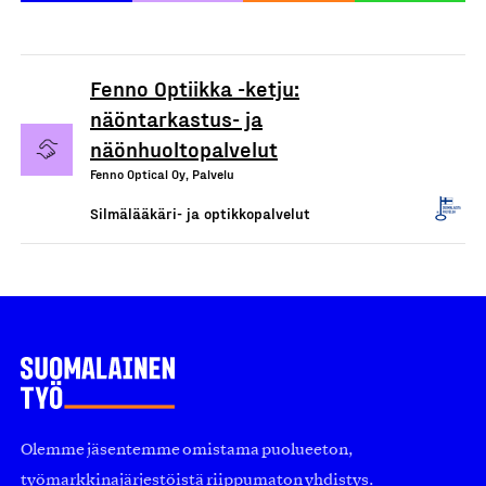
Fenno Optiikka -ketju:
näöntarkastus- ja
näönhuoltopalvelut
Fenno Optical Oy, Palvelu
Silmälääkäri- ja optikkopalvelut
Olemme jäsentemme omistama puolueeton,
työmarkkinajärjestöistä riippumaton yhdistys.