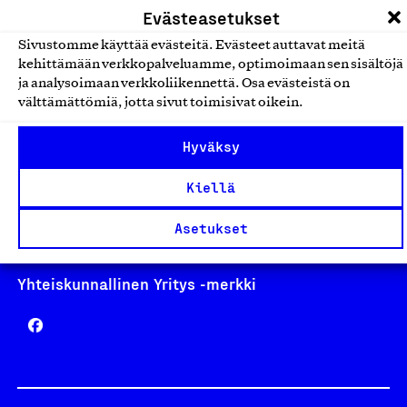
Evästeasetukset
Sivustomme käyttää evästeitä. Evästeet auttavat meitä
kehittämään verkkopalveluamme, optimoimaan sen sisältöjä
ja analysoimaan verkkoliikennettä. Osa evästeistä on
Avainlippu
välttämättömiä, jotta sivut toimisivat oikein.
Hyväksy
Design From Finland
Kiellä
Asetukset
Yhteiskunnallinen Yritys -merkki