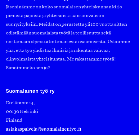
Jäseninämme on koko suomalaisen yhteiskunnan kirjo
pienistä pajoista ja yhteisöistä kansainvälisiin
suuryrityksiin. Meidät on perustettu yli 100 vuotta sitten
edistämään suomalaista työtä ja teollisuutta sekä
nostamaan ylpeyttä kotimaisesta osaamisesta. Uskomme
yhä, että työ yhdistää ihmisiä ja rakentaa vahvaa,
elinvoimaista yhteiskuntaa. Me rakastamme työtä!
Sanoimmeko sen jo?
Suomalainen työ ry
Eteläranta 14,
00130 Helsinki
Finland
asiakaspalvelu@suomalainentyo.fi
laskutus@suomalainentyo.fi