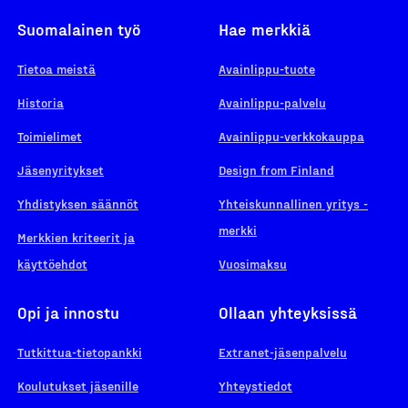
Suomalainen työ
Hae merkkiä
Tietoa meistä
Avainlippu-tuote
Historia
Avainlippu-palvelu
Toimielimet
Avainlippu-verkkokauppa
Jäsenyritykset
Design from Finland
Yhdistyksen säännöt
Yhteiskunnallinen yritys -
merkki
Merkkien kriteerit ja
käyttöehdot
Vuosimaksu
Opi ja innostu
Ollaan yhteyksissä
Tutkittua-tietopankki
Extranet-jäsenpalvelu
Koulutukset jäsenille
Yhteystiedot