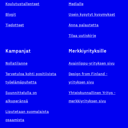
Koulutustallenteet
Medialle
Blogit
Usein kysytyt kysymykset
Tiedotteet
Anna palautetta
Tilaa uutiskirje
Kampanjat
Merkkiyrityksille
Nollatilanne
Avainlippu-yrityksen sivu
Tervetuloa kohti positiivista
Design from Finland -
työelämäpuhetta
yrityksen sivu
Suunnittelulla on
Yhteiskunnallinen Yritys -
alkuperänsä
merkkiyrityksen sivu
Liputetaan suomalaista
osaamista