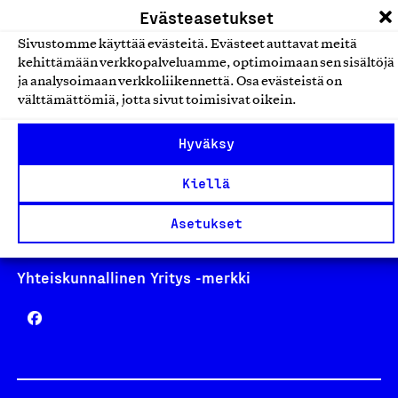
Evästeasetukset
Sivustomme käyttää evästeitä. Evästeet auttavat meitä
kehittämään verkkopalveluamme, optimoimaan sen sisältöjä
ja analysoimaan verkkoliikennettä. Osa evästeistä on
Avainlippu
välttämättömiä, jotta sivut toimisivat oikein.
Hyväksy
Design From Finland
Kiellä
Asetukset
Yhteiskunnallinen Yritys -merkki