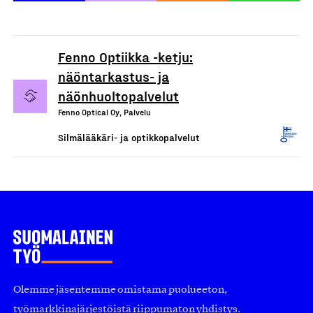
Fenno Optiikka -ketju:
näöntarkastus- ja
näönhuoltopalvelut
Fenno Optical Oy, Palvelu
Silmälääkäri- ja optikkopalvelut
Olemme jäsentemme omistama puolueeton,
työmarkkinajärjestöistä riippumaton yhdistys.