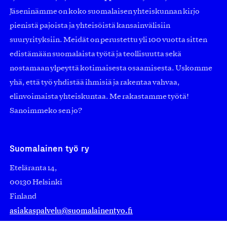
Jäseninämme on koko suomalaisen yhteiskunnan kirjo
pienistä pajoista ja yhteisöistä kansainvälisiin
suuryrityksiin. Meidät on perustettu yli 100 vuotta sitten
edistämään suomalaista työtä ja teollisuutta sekä
nostamaan ylpeyttä kotimaisesta osaamisesta. Uskomme
yhä, että työ yhdistää ihmisiä ja rakentaa vahvaa,
elinvoimaista yhteiskuntaa. Me rakastamme työtä!
Sanoimmeko sen jo?
Suomalainen työ ry
Eteläranta 14,
00130 Helsinki
Finland
asiakaspalvelu@suomalainentyo.fi
laskutus@suomalainentyo.fi