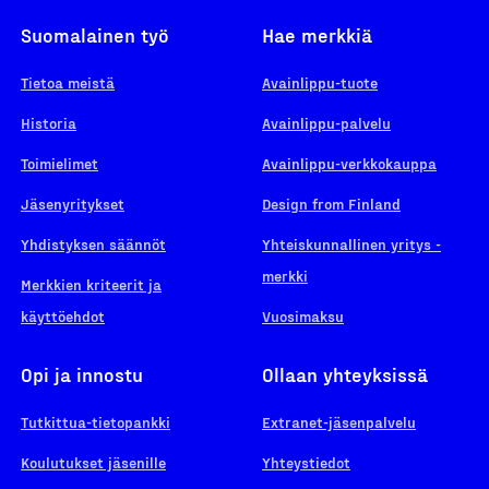
Suomalainen työ
Hae merkkiä
Tietoa meistä
Avainlippu-tuote
Historia
Avainlippu-palvelu
Toimielimet
Avainlippu-verkkokauppa
Jäsenyritykset
Design from Finland
Yhdistyksen säännöt
Yhteiskunnallinen yritys -
merkki
Merkkien kriteerit ja
käyttöehdot
Vuosimaksu
Opi ja innostu
Ollaan yhteyksissä
Tutkittua-tietopankki
Extranet-jäsenpalvelu
Koulutukset jäsenille
Yhteystiedot