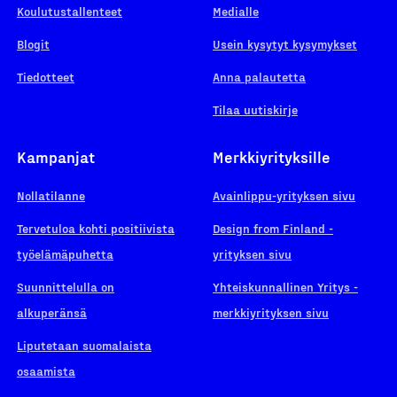
Koulutustallenteet
Medialle
Blogit
Usein kysytyt kysymykset
Tiedotteet
Anna palautetta
Tilaa uutiskirje
Kampanjat
Merkkiyrityksille
Nollatilanne
Avainlippu-yrityksen sivu
Tervetuloa kohti positiivista
Design from Finland -
työelämäpuhetta
yrityksen sivu
Suunnittelulla on
Yhteiskunnallinen Yritys -
alkuperänsä
merkkiyrityksen sivu
Liputetaan suomalaista
osaamista