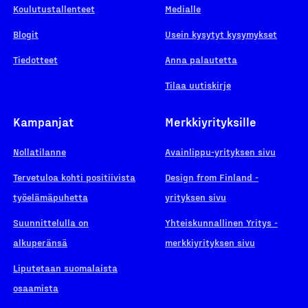
Koulutustallenteet
Medialle
Blogit
Usein kysytyt kysymykset
Tiedotteet
Anna palautetta
Tilaa uutiskirje
Kampanjat
Merkkiyrityksille
Nollatilanne
Avainlippu-yrityksen sivu
Tervetuloa kohti positiivista
Design from Finland -
työelämäpuhetta
yrityksen sivu
Suunnittelulla on
Yhteiskunnallinen Yritys -
alkuperänsä
merkkiyrityksen sivu
Liputetaan suomalaista
osaamista