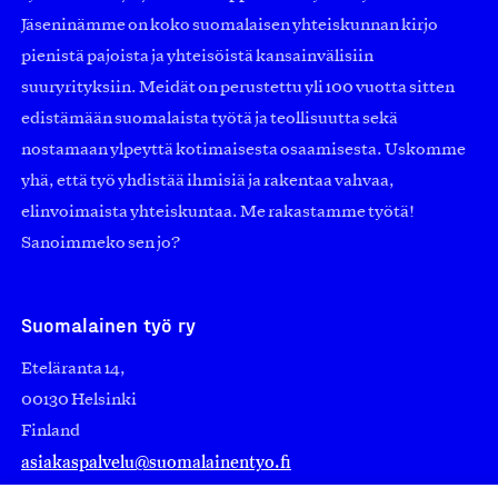
Jäseninämme on koko suomalaisen yhteiskunnan kirjo
pienistä pajoista ja yhteisöistä kansainvälisiin
suuryrityksiin. Meidät on perustettu yli 100 vuotta sitten
edistämään suomalaista työtä ja teollisuutta sekä
nostamaan ylpeyttä kotimaisesta osaamisesta. Uskomme
yhä, että työ yhdistää ihmisiä ja rakentaa vahvaa,
elinvoimaista yhteiskuntaa. Me rakastamme työtä!
Sanoimmeko sen jo?
Suomalainen työ ry
Eteläranta 14,
00130 Helsinki
Finland
asiakaspalvelu@suomalainentyo.fi
laskutus@suomalainentyo.fi