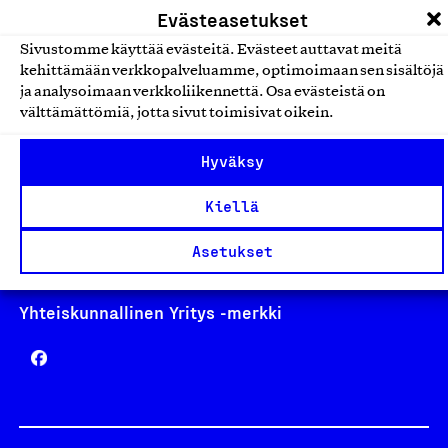
Evästeasetukset
Sivustomme käyttää evästeitä. Evästeet auttavat meitä
kehittämään verkkopalveluamme, optimoimaan sen sisältöjä
ja analysoimaan verkkoliikennettä. Osa evästeistä on
Avainlippu
välttämättömiä, jotta sivut toimisivat oikein.
Hyväksy
Design From Finland
Kiellä
Asetukset
Yhteiskunnallinen Yritys -merkki