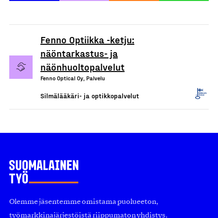
Fenno Optiikka -ketju:
näöntarkastus- ja
näönhuoltopalvelut
Fenno Optical Oy, Palvelu
Silmälääkäri- ja optikkopalvelut
Olemme jäsentemme omistama puolueeton,
työmarkkinajärjestöistä riippumaton yhdistys.