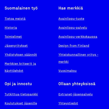
Suomalainen työ
Hae merkkiä
Tietoa meistä
Avainlippu-tuote
Historia
Avainlippu-palvelu
Toimielimet
Avainlippu-verkkokauppa
Jäsenyritykset
Design from Finland
Yhdistyksen säännöt
Yhteiskunnallinen yritys -
merkki
Merkkien kriteerit ja
käyttöehdot
Vuosimaksu
Opi ja innostu
Ollaan yhteyksissä
Tutkittua-tietopankki
Extranet-jäsenpalvelu
Koulutukset jäsenille
Yhteystiedot