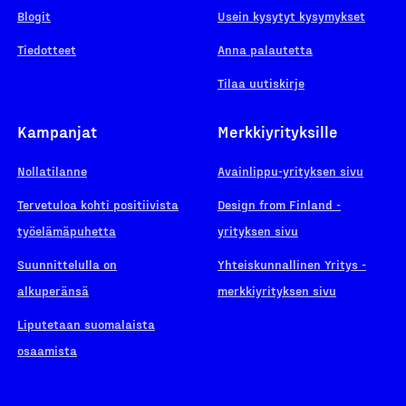
Blogit
Usein kysytyt kysymykset
Tiedotteet
Anna palautetta
Tilaa uutiskirje
Kampanjat
Merkkiyrityksille
Nollatilanne
Avainlippu-yrityksen sivu
Tervetuloa kohti positiivista
Design from Finland -
työelämäpuhetta
yrityksen sivu
Suunnittelulla on
Yhteiskunnallinen Yritys -
alkuperänsä
merkkiyrityksen sivu
Liputetaan suomalaista
osaamista