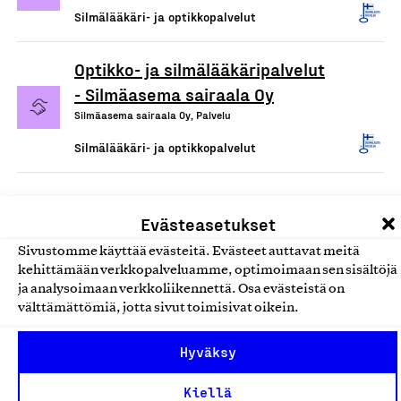
Silmälääkäri- ja optikkopalvelut
Optikko- ja silmälääkäripalvelut
- Silmäasema sairaala Oy
Silmäasema sairaala Oy, Palvelu
Silmälääkäri- ja optikkopalvelut
Evästeasetukset
Sivustomme käyttää evästeitä. Evästeet auttavat meitä
kehittämään verkkopalveluamme, optimoimaan sen sisältöjä
ja analysoimaan verkkoliikennettä. Osa evästeistä on
välttämättömiä, jotta sivut toimisivat oikein.
Olemme jäsentemme omistama puolueeton,
Hyväksy
työmarkkinajärjestöistä riippumaton yhdistys.
Kiellä
Jäseninämme on koko suomalaisen yhteiskunnan kirjo