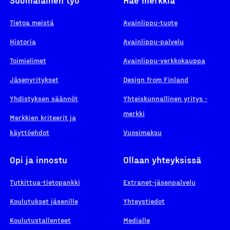
Tietoa meistä
Avainlippu-tuote
Historia
Avainlippu-palvelu
Toimielimet
Avainlippu-verkkokauppa
Jäsenyritykset
Design from Finland
Yhdistyksen säännöt
Yhteiskunnallinen yritys -
merkki
Merkkien kriteerit ja
käyttöehdot
Vuosimaksu
Opi ja innostu
Ollaan yhteyksissä
Tutkittua-tietopankki
Extranet-jäsenpalvelu
Koulutukset jäsenille
Yhteystiedot
Koulutustallenteet
Medialle