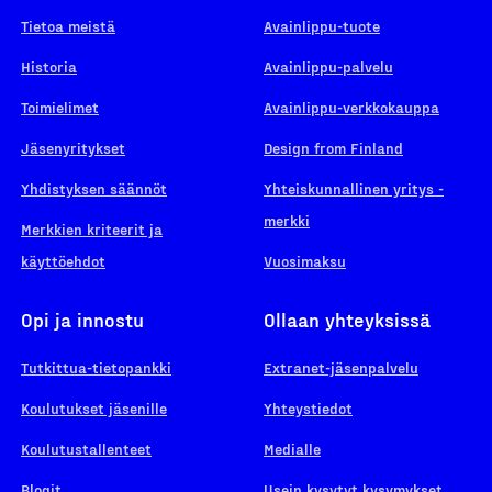
Tietoa meistä
Avainlippu-tuote
Historia
Avainlippu-palvelu
Toimielimet
Avainlippu-verkkokauppa
Jäsenyritykset
Design from Finland
Yhdistyksen säännöt
Yhteiskunnallinen yritys -
merkki
Merkkien kriteerit ja
käyttöehdot
Vuosimaksu
Opi ja innostu
Ollaan yhteyksissä
Tutkittua-tietopankki
Extranet-jäsenpalvelu
Koulutukset jäsenille
Yhteystiedot
Koulutustallenteet
Medialle
Blogit
Usein kysytyt kysymykset