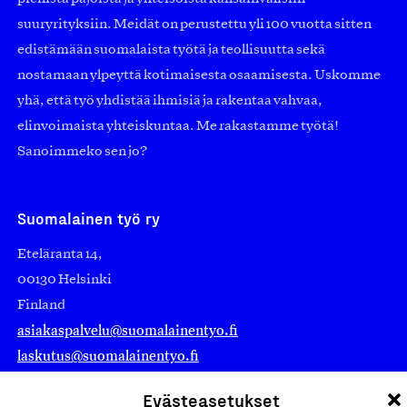
suuryrityksiin. Meidät on perustettu yli 100 vuotta sitten
edistämään suomalaista työtä ja teollisuutta sekä
nostamaan ylpeyttä kotimaisesta osaamisesta. Uskomme
yhä, että työ yhdistää ihmisiä ja rakentaa vahvaa,
elinvoimaista yhteiskuntaa. Me rakastamme työtä!
Sanoimmeko sen jo?
Suomalainen työ ry
Eteläranta 14,
00130 Helsinki
Finland
asiakaspalvelu@suomalainentyo.fi
laskutus@suomalainentyo.fi
Evästeasetukset