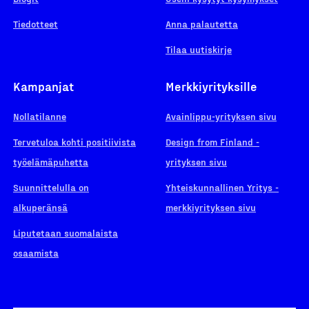
Tiedotteet
Anna palautetta
Tilaa uutiskirje
Kampanjat
Merkkiyrityksille
Nollatilanne
Avainlippu-yrityksen sivu
Tervetuloa kohti positiivista
Design from Finland -
työelämäpuhetta
yrityksen sivu
Suunnittelulla on
Yhteiskunnallinen Yritys -
alkuperänsä
merkkiyrityksen sivu
Liputetaan suomalaista
osaamista