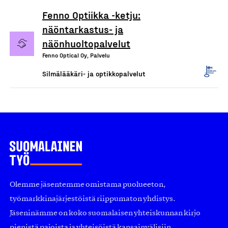
Fenno Optiikka -ketju:
näöntarkastus- ja
näönhuoltopalvelut
Fenno Optical Oy, Palvelu
Silmälääkäri- ja optikkopalvelut
Olemme jäsentemme omistama puolueeton,
työmarkkinajärjestöistä riippumaton yhdistys.
Jäseninämme on koko suomalaisen yhteiskunnan kirjo
pienistä pajoista ja yhteisöistä kansainvälisiin