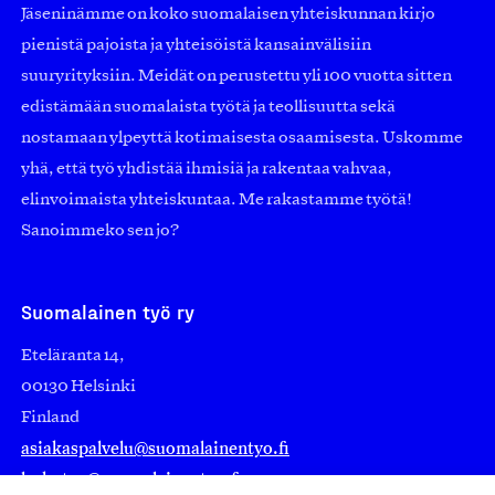
Jäseninämme on koko suomalaisen yhteiskunnan kirjo
pienistä pajoista ja yhteisöistä kansainvälisiin
suuryrityksiin. Meidät on perustettu yli 100 vuotta sitten
edistämään suomalaista työtä ja teollisuutta sekä
nostamaan ylpeyttä kotimaisesta osaamisesta. Uskomme
yhä, että työ yhdistää ihmisiä ja rakentaa vahvaa,
elinvoimaista yhteiskuntaa. Me rakastamme työtä!
Sanoimmeko sen jo?
Suomalainen työ ry
Eteläranta 14,
00130 Helsinki
Finland
asiakaspalvelu@suomalainentyo.fi
laskutus@suomalainentyo.fi