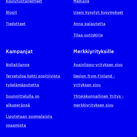
Koulutustallenteet
Medialle
Blogit
Usein kysytyt kysymykset
Tiedotteet
Anna palautetta
Tilaa uutiskirje
Kampanjat
Merkkiyrityksille
Nollatilanne
Avainlippu-yrityksen sivu
Tervetuloa kohti positiivista
Design from Finland -
työelämäpuhetta
yrityksen sivu
Suunnittelulla on
Yhteiskunnallinen Yritys -
alkuperänsä
merkkiyrityksen sivu
Liputetaan suomalaista
osaamista