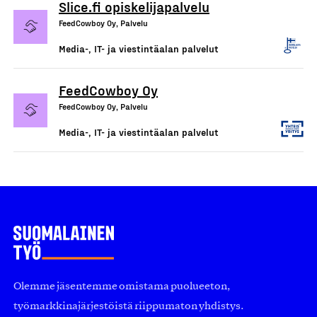
Slice.fi opiskelijapalvelu
FeedCowboy Oy, Palvelu
Media-, IT- ja viestintäalan palvelut
FeedCowboy Oy
FeedCowboy Oy, Palvelu
Media-, IT- ja viestintäalan palvelut
Olemme jäsentemme omistama puolueeton,
työmarkkinajärjestöistä riippumaton yhdistys.