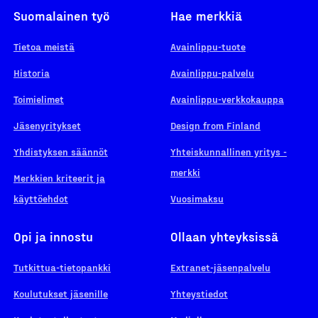
Suomalainen työ
Hae merkkiä
Tietoa meistä
Avainlippu-tuote
Historia
Avainlippu-palvelu
Toimielimet
Avainlippu-verkkokauppa
Jäsenyritykset
Design from Finland
Yhdistyksen säännöt
Yhteiskunnallinen yritys -
merkki
Merkkien kriteerit ja
käyttöehdot
Vuosimaksu
Opi ja innostu
Ollaan yhteyksissä
Tutkittua-tietopankki
Extranet-jäsenpalvelu
Koulutukset jäsenille
Yhteystiedot