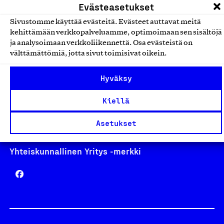
Evästeasetukset
Sivustomme käyttää evästeitä. Evästeet auttavat meitä
kehittämään verkkopalveluamme, optimoimaan sen sisältöjä
ja analysoimaan verkkoliikennettä. Osa evästeistä on
Avainlippu
välttämättömiä, jotta sivut toimisivat oikein.
Hyväksy
Design From Finland
Kiellä
Asetukset
Yhteiskunnallinen Yritys -merkki