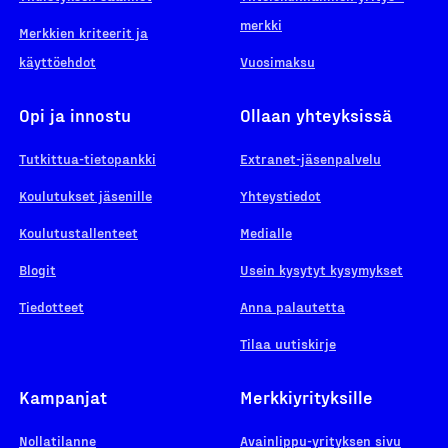
merkki
Merkkien kriteerit ja
käyttöehdot
Vuosimaksu
Opi ja innostu
Ollaan yhteyksissä
Tutkittua-tietopankki
Extranet-jäsenpalvelu
Koulutukset jäsenille
Yhteystiedot
Koulutustallenteet
Medialle
Blogit
Usein kysytyt kysymykset
Tiedotteet
Anna palautetta
Tilaa uutiskirje
Kampanjat
Merkkiyrityksille
Nollatilanne
Avainlippu-yrityksen sivu