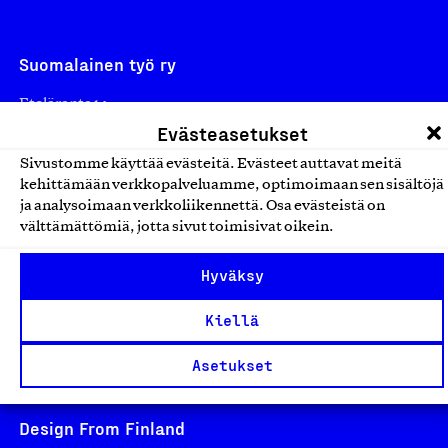
Suomalainen työ ry
Eteläranta 14,
Evästeasetukset
00130 Helsinki
Finland
Sivustomme käyttää evästeitä. Evästeet auttavat meitä
kehittämään verkkopalveluamme, optimoimaan sen sisältöjä
asiakaspalvelu@suomalainentyo.fi
ja analysoimaan verkkoliikennettä. Osa evästeistä on
laskutus@suomalainentyo.fi
välttämättömiä, jotta sivut toimisivat oikein.
Hyväksy
Kiellä
Avainlippu
Asetukset
Design From Finland