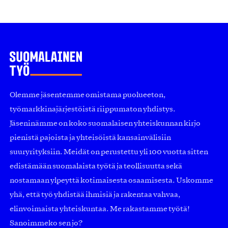
Olemme jäsentemme omistama puolueeton,
työmarkkinajärjestöistä riippumaton yhdistys.
Jäseninämme on koko suomalaisen yhteiskunnan kirjo
pienistä pajoista ja yhteisöistä kansainvälisiin
suuryrityksiin. Meidät on perustettu yli 100 vuotta sitten
edistämään suomalaista työtä ja teollisuutta sekä
nostamaan ylpeyttä kotimaisesta osaamisesta. Uskomme
yhä, että työ yhdistää ihmisiä ja rakentaa vahvaa,
elinvoimaista yhteiskuntaa. Me rakastamme työtä!
Sanoimmeko sen jo?