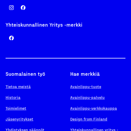
Yhteiskunnallinen Yritys -merkki
Suomalainen työ
Hae merkkiä
Tietoa meistä
Avainlippu-tuote
Historia
Avainlippu-palvelu
Toimielimet
Avainlippu-verkkokauppa
Jäsenyritykset
Design from Finland
Yhdistyksen säännöt
Yhteiskunnallinen yritys -