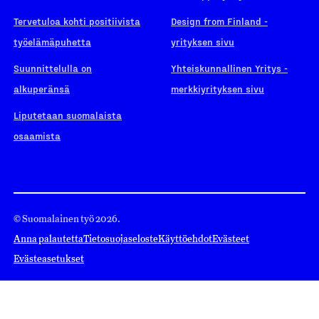
Tervetuloa kohti positiivista
Design from Finland -
työelämäpuhetta
yrityksen sivu
Suunnittelulla on
Yhteiskunnallinen Yritys -
alkuperänsä
merkkiyrityksen sivu
Liputetaan suomalaista
osaamista
© Suomalainen työ 2026.
Anna palautetta
Tietosuojaseloste
Käyttöehdot
Evästeet
Evästeasetukset