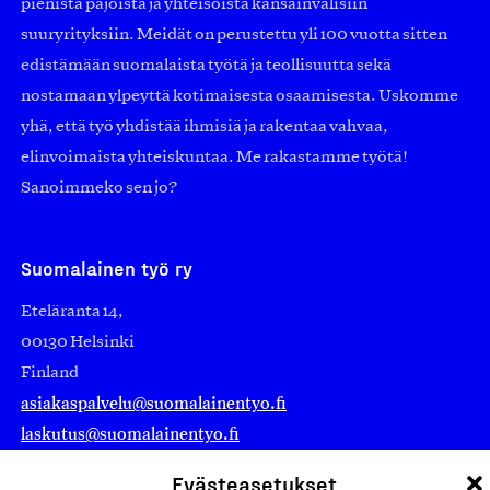
pienistä pajoista ja yhteisöistä kansainvälisiin
suuryrityksiin. Meidät on perustettu yli 100 vuotta sitten
edistämään suomalaista työtä ja teollisuutta sekä
nostamaan ylpeyttä kotimaisesta osaamisesta. Uskomme
yhä, että työ yhdistää ihmisiä ja rakentaa vahvaa,
elinvoimaista yhteiskuntaa. Me rakastamme työtä!
Sanoimmeko sen jo?
Suomalainen työ ry
Eteläranta 14,
00130 Helsinki
Finland
asiakaspalvelu@suomalainentyo.fi
laskutus@suomalainentyo.fi
Evästeasetukset