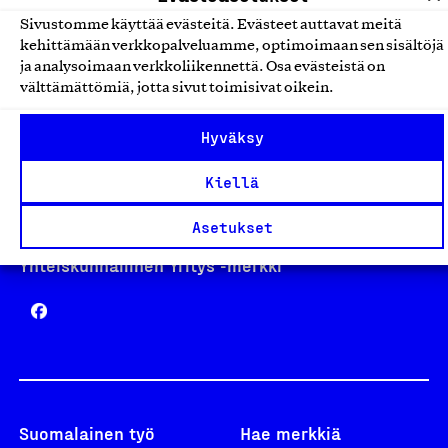
Sivustomme käyttää evästeitä. Evästeet auttavat meitä
kehittämään verkkopalveluamme, optimoimaan sen sisältöjä
Avainlippu
ja analysoimaan verkkoliikennettä. Osa evästeistä on
välttämättömiä, jotta sivut toimisivat oikein.
Hyväksy
Design From Finland
Kiellä
Asetukset
Yhteiskunnallinen Yritys -merkki
Suomalainen työ
Hae merkkiä