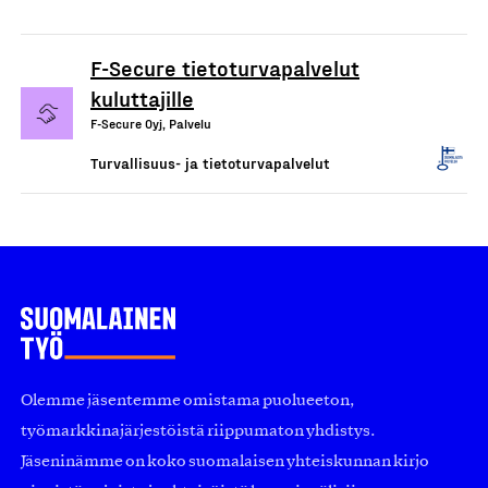
F-Secure tietoturvapalvelut
kuluttajille
F-Secure Oyj, Palvelu
Turvallisuus- ja tietoturvapalvelut
Olemme jäsentemme omistama puolueeton,
työmarkkinajärjestöistä riippumaton yhdistys.
Jäseninämme on koko suomalaisen yhteiskunnan kirjo