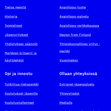
Tietoa meistä
Avainlippu-tuote
Historia
Avainlippu-palvelu
Toimielimet
Avainlippu-verkkokauppa
Jäsenyritykset
Design from Finland
Yhdistyksen säännöt
Yhteiskunnallinen yritys -
merkki
Merkkien kriteerit ja
käyttöehdot
Vuosimaksu
Opi ja innostu
Ollaan yhteyksissä
Tutkittua-tietopankki
Extranet-jäsenpalvelu
Koulutukset jäsenille
Yhteystiedot
Koulutustallenteet
Medialle