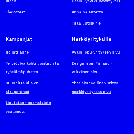
Blogit
Usein kysytyt kysymykset
Tiedotteet
Anna palautetta
Tilaa uutiskirje
Kampanjat
Merkkiyrityksille
Nollatilanne
Avainlippu-yrityksen sivu
Tervetuloa kohti positiivista
Design from Finland -
työelämäpuhetta
yrityksen sivu
Suunnittelulla on
Yhteiskunnallinen Yritys -
alkuperänsä
merkkiyrityksen sivu
Liputetaan suomalaista
osaamista