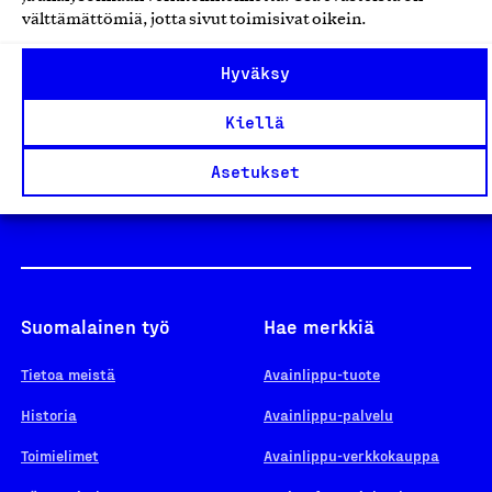
välttämättömiä, jotta sivut toimisivat oikein.
Design From Finland
Hyväksy
Kiellä
Yhteiskunnallinen Yritys -merkki
Asetukset
Suomalainen työ
Hae merkkiä
Tietoa meistä
Avainlippu-tuote
Historia
Avainlippu-palvelu
Toimielimet
Avainlippu-verkkokauppa