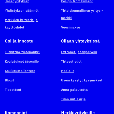
Jäsenyritykset
Design from Finland
Yhdistyksen säännöt
Yhteiskunnallinen yritys -
merkki
Merkkien kriteerit ja
käyttöehdot
Vuosimaksu
Opi ja innostu
Ollaan yhteyksissä
Tutkittua-tietopankki
Extranet-jäsenpalvelu
Koulutukset jäsenille
Yhteystiedot
Koulutustallenteet
Medialle
Blogit
Usein kysytyt kysymykset
Tiedotteet
Anna palautetta
Tilaa uutiskirje
Kampanjat
Merkkiyrityksille