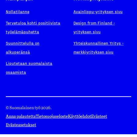
Nollatilanne
Avainlippu-yrityksen sivu
Tervetuloa kohti positiivista
Design from Finland -
työelämäpuhetta
yrityksen sivu
Suunnittelulla on
Yhteiskunnallinen Yritys -
alkuperänsä
merkkiyrityksen sivu
Liputetaan suomalaista
osaamista
© Suomalainen työ 2026.
Anna palautetta
Tietosuojaseloste
Käyttöehdot
Evästeet
Evästeasetukset