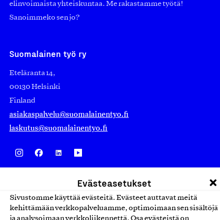
elinvoimaista yhteiskuntaa. Me rakastamme työtä!
Sanoimmeko sen jo?
Suomalainen työ ry
Eteläranta 14,
00130 Helsinki
Finland
asiakaspalvelu@suomalainentyo.fi
laskutus@suomalainentyo.fi
Avainlippu
Evästeasetukset
Sivustomme käyttää evästeitä. Evästeet auttavat meitä
kehittämään verkkopalveluamme, optimoimaan sen sisältöjä
ja analysoimaan verkkoliikennettä. Osa evästeistä on