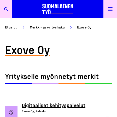
Etusivu
Merkki- ja yrityshaku
Exove Oy
Exove Oy
Yritykselle myönnetyt merkit
Digitaaliset kehityspalvelut
Exove Oy, Palvelu