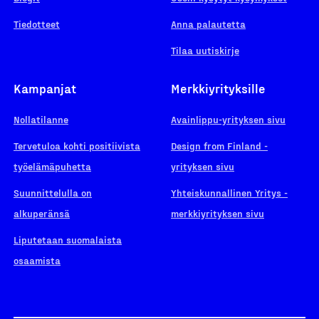
Tiedotteet
Anna palautetta
Tilaa uutiskirje
Kampanjat
Merkkiyrityksille
Nollatilanne
Avainlippu-yrityksen sivu
Tervetuloa kohti positiivista
Design from Finland -
työelämäpuhetta
yrityksen sivu
Suunnittelulla on
Yhteiskunnallinen Yritys -
alkuperänsä
merkkiyrityksen sivu
Liputetaan suomalaista
osaamista