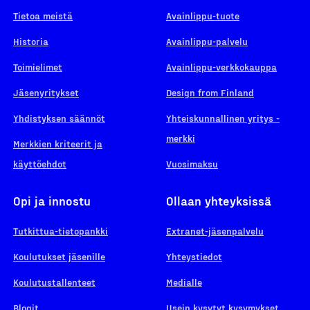
Tietoa meistä
Avainlippu-tuote
Historia
Avainlippu-palvelu
Toimielimet
Avainlippu-verkkokauppa
Jäsenyritykset
Design from Finland
Yhdistyksen säännöt
Yhteiskunnallinen yritys -
merkki
Merkkien kriteerit ja
käyttöehdot
Vuosimaksu
Opi ja innostu
Ollaan yhteyksissä
Tutkittua-tietopankki
Extranet-jäsenpalvelu
Koulutukset jäsenille
Yhteystiedot
Koulutustallenteet
Medialle
Blogit
Usein kysytyt kysymykset