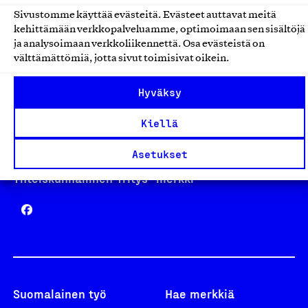
Sivustomme käyttää evästeitä. Evästeet auttavat meitä
kehittämään verkkopalveluamme, optimoimaan sen sisältöjä
Avainlippu
ja analysoimaan verkkoliikennettä. Osa evästeistä on
välttämättömiä, jotta sivut toimisivat oikein.
Hyväksy
Design From Finland
Kiellä
Asetukset
Yhteiskunnallinen Yritys -merkki
Suomalainen työ
Hae merkkiä