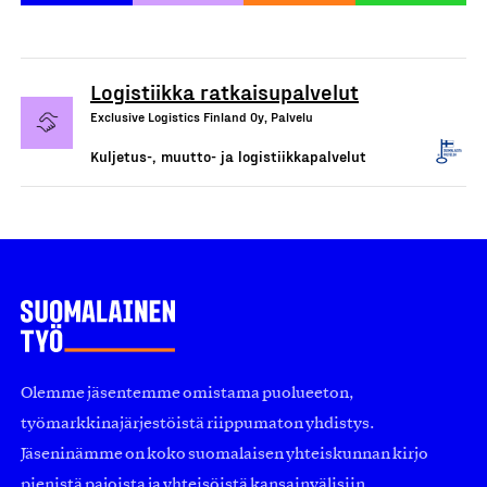
Logistiikka ratkaisupalvelut
Exclusive Logistics Finland Oy, Palvelu
Kuljetus-, muutto- ja logistiikkapalvelut
Olemme jäsentemme omistama puolueeton,
työmarkkinajärjestöistä riippumaton yhdistys.
Jäseninämme on koko suomalaisen yhteiskunnan kirjo
pienistä pajoista ja yhteisöistä kansainvälisiin