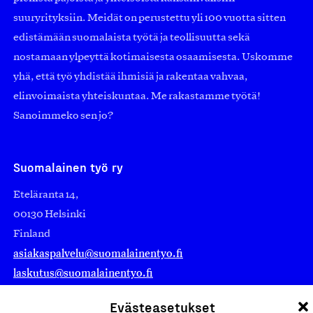
suuryrityksiin. Meidät on perustettu yli 100 vuotta sitten
edistämään suomalaista työtä ja teollisuutta sekä
nostamaan ylpeyttä kotimaisesta osaamisesta. Uskomme
yhä, että työ yhdistää ihmisiä ja rakentaa vahvaa,
elinvoimaista yhteiskuntaa. Me rakastamme työtä!
Sanoimmeko sen jo?
Suomalainen työ ry
Eteläranta 14,
00130 Helsinki
Finland
asiakaspalvelu@suomalainentyo.fi
laskutus@suomalainentyo.fi
Evästeasetukset