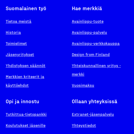
Suomalainen työ
Hae merkkiä
Tietoa meistä
Avainlippu-tuote
Historia
Avainlippu-palvelu
Toimielimet
Avainlippu-verkkokauppa
Jäsenyritykset
Design from Finland
Yhdistyksen säännöt
Yhteiskunnallinen yritys -
merkki
Merkkien kriteerit ja
käyttöehdot
Vuosimaksu
Opi ja innostu
Ollaan yhteyksissä
Tutkittua-tietopankki
Extranet-jäsenpalvelu
Koulutukset jäsenille
Yhteystiedot