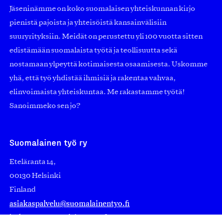
Jäseninämme on koko suomalaisen yhteiskunnan kirjo
pienistä pajoista ja yhteisöistä kansainvälisiin
suuryrityksiin. Meidät on perustettu yli 100 vuotta sitten
edistämään suomalaista työtä ja teollisuutta sekä
nostamaan ylpeyttä kotimaisesta osaamisesta. Uskomme
yhä, että työ yhdistää ihmisiä ja rakentaa vahvaa,
elinvoimaista yhteiskuntaa. Me rakastamme työtä!
Sanoimmeko sen jo?
Suomalainen työ ry
Eteläranta 14,
00130 Helsinki
Finland
asiakaspalvelu@suomalainentyo.fi
laskutus@suomalainentyo.fi