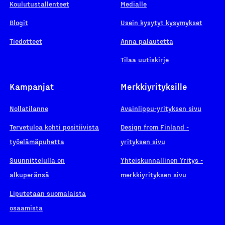
Koulutustallenteet
Medialle
Blogit
Usein kysytyt kysymykset
Tiedotteet
Anna palautetta
Tilaa uutiskirje
Kampanjat
Merkkiyrityksille
Nollatilanne
Avainlippu-yrityksen sivu
Tervetuloa kohti positiivista
Design from Finland -
työelämäpuhetta
yrityksen sivu
Suunnittelulla on
Yhteiskunnallinen Yritys -
alkuperänsä
merkkiyrityksen sivu
Liputetaan suomalaista
osaamista