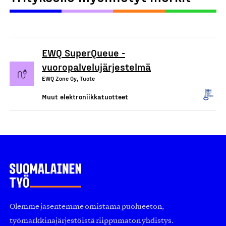
EWQ SuperQueue -
vuoropalvelujärjestelmä
EWQ Zone Oy, Tuote
Muut elektroniikkatuotteet
Olemme jäsentemme omistama puolueeton,
työmarkkinajärjestöistä riippumaton yhdistys.