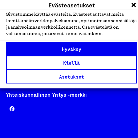
Evästeasetukset
Sivustomme käyttää evästeitä. Evästeet auttavat meitä
kehittämään verkkopalveluamme, optimoimaan sen sisältöjä
ja analysoimaan verkkoliikennettä. Osa evästeistä on
Avainlippu
välttämättömiä, jotta sivut toimisivat oikein.
Hyväksy
Design From Finland
Kiellä
Asetukset
Yhteiskunnallinen Yritys -merkki