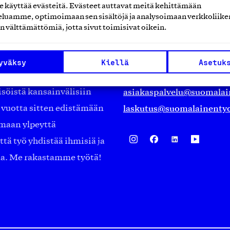
käyttää evästeitä. Evästeet auttavat meitä kehittämään
Suomalainen työ ry
luamme, optimoimaan sen sisältöjä ja analysoimaan verkkoliike
n välttämättömiä, jotta sivut toimisivat oikein.
Eteläranta 14,
työmarkkinajärjestöistä
00130 Helsinki
yväksy
Kiellä
Asetuk
ko suomalaisen
Finland
asiakaspalvelu@suomalai
isöistä kansainvälisiin
laskutus@suomalainentyo
0 vuotta sitten edistämään
amaan ylpeyttä
ä työ yhdistää ihmisiä ja
aa. Me rakastamme työtä!