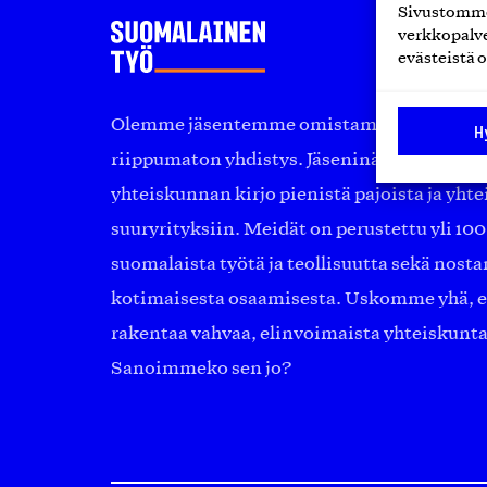
Sivustomme 
verkkopalve
evästeistä o
Olemme jäsentemme omistama puolueeton, 
H
riippumaton yhdistys. Jäseninämme on ko
yhteiskunnan kirjo pienistä pajoista ja yhte
suuryrityksiin. Meidät on perustettu yli 10
suomalaista työtä ja teollisuutta sekä nost
kotimaisesta osaamisesta. Uskomme yhä, ett
rakentaa vahvaa, elinvoimaista yhteiskunt
Sanoimmeko sen jo?