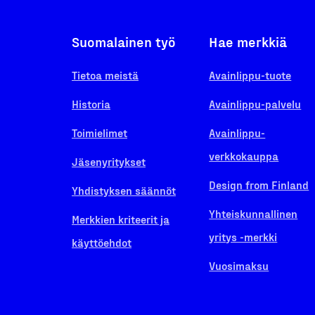
Suomalainen työ
Hae merkkiä
Tietoa meistä
Avainlippu-tuote
Historia
Avainlippu-palvelu
Toimielimet
Avainlippu-
verkkokauppa
Jäsenyritykset
Design from Finland
Yhdistyksen säännöt
Yhteiskunnallinen
Merkkien kriteerit ja
yritys -merkki
käyttöehdot
Vuosimaksu