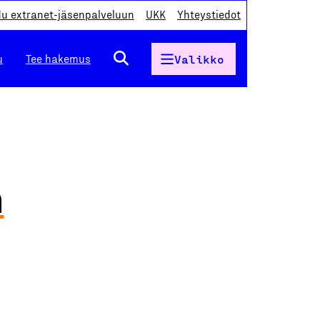
du extranet-jäsenpalveluun
UKK
Yhteystiedot
u
Tee hakemus
Valikko
n