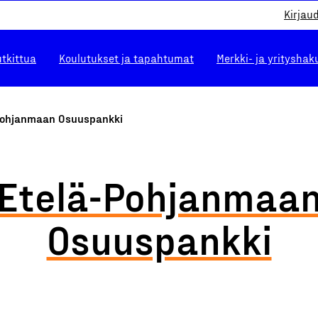
Kirjau
utkittua
Koulutukset ja tapahtumat
Merkki- ja yrityshak
Pohjanmaan Osuuspankki
Etelä-Pohjanmaa
Osuuspankki