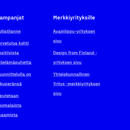
ampanjat
Merkkiyrityksille
ollatilanne
Avainlippu-yrityksen
sivu
ervetuloa kohti
ositiivista
Design from Finland -
yöelämäpuhetta
yrityksen sivu
uunnittelulla on
Yhteiskunnallinen
lkuperänsä
Yritys -merkkiyrityksen
sivu
iputetaan
uomalaista
saamista