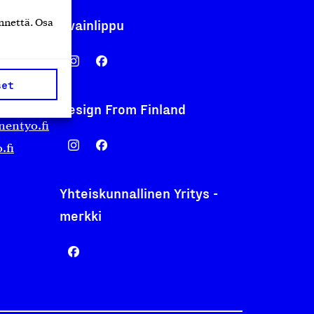
Avainlippu
nnettä. Osa
set
Design From Finland
nentyo.fi
.fi
Yhteiskunnallinen Yritys -
merkki