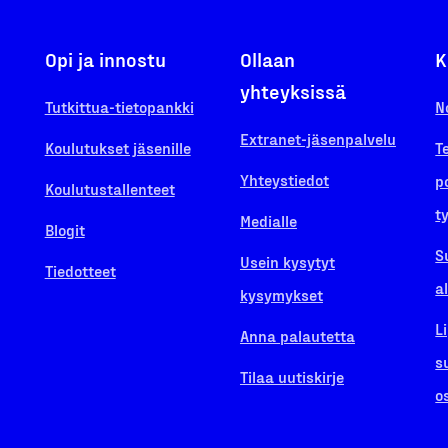
Opi ja innostu
Ollaan
K
yhteyksissä
Tutkittua-tietopankki
N
Extranet-jäsenpalvelu
Koulutukset jäsenille
T
Yhteystiedot
p
Koulutustallenteet
t
Medialle
Blogit
S
Usein kysytyt
Tiedotteet
a
kysymykset
L
Anna palautetta
s
Tilaa uutiskirje
o