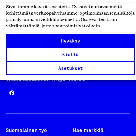
Sivustomme käyttää evästeitä. Evästeet auttavat meitä
kehittämään verkkopalveluamme, optimoimaan sen sisältöjä
Avainlippu
ja analysoimaan verkkoliikennettä. Osa evästeistä on
välttämättömiä, jotta sivut toimisivat oikein.
Hyväksy
Design From Finland
Kiellä
Asetukset
Yhteiskunnallinen Yritys -merkki
Suomalainen työ
Hae merkkiä