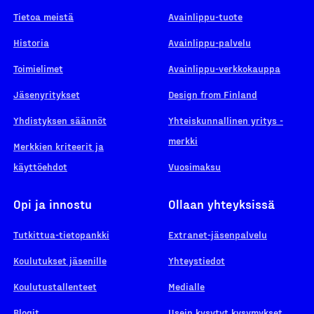
Tietoa meistä
Avainlippu-tuote
Historia
Avainlippu-palvelu
Toimielimet
Avainlippu-verkkokauppa
Jäsenyritykset
Design from Finland
Yhdistyksen säännöt
Yhteiskunnallinen yritys -
merkki
Merkkien kriteerit ja
käyttöehdot
Vuosimaksu
Opi ja innostu
Ollaan yhteyksissä
Tutkittua-tietopankki
Extranet-jäsenpalvelu
Koulutukset jäsenille
Yhteystiedot
Koulutustallenteet
Medialle
Blogit
Usein kysytyt kysymykset