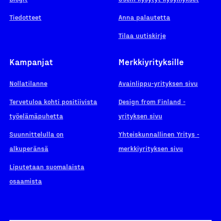
Tiedotteet
Anna palautetta
Tilaa uutiskirje
Kampanjat
Merkkiyrityksille
Nollatilanne
Avainlippu-yrityksen sivu
Tervetuloa kohti positiivista
Design from Finland -
työelämäpuhetta
yrityksen sivu
Suunnittelulla on
Yhteiskunnallinen Yritys -
alkuperänsä
merkkiyrityksen sivu
Liputetaan suomalaista
osaamista