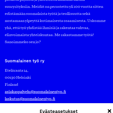
suuryrityksiin. Meidät on perustettu yli 100 vuotta sitten
edistämään suomalaista työtä ja teollisuutta sekä
nostamaan ylpeyttä kotimaisesta osaamisesta. Uskomme
yhä, että työ yhdistää ihmisiä ja rakentaa vahvaa,
elinvoimaista yhteiskuntaa. Me rakastamme työtä!
Sanoimmeko sen jo?
Suomalainen työ ry
Eteläranta 14,
00130 Helsinki
Finland
asiakaspalvelu@suomalainentyo.fi
laskutus@suomalainentyo.fi
Evästeasetukset