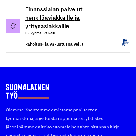
Finanssialan palvelut
henkilöasiakkaille ja
yritysasiakkaille
OP Ryhmä, Palvelu
Rahoitus- ja vakuutuspalvelut
Olemme jäsentemme omistama puolueeton,
työmarkkinajärjestöistä riippumaton yhdistys.
Jäseninämme on koko suomalaisen yhteiskunnan kirjo
pienistä pajoista ja yhteisöistä kansainvälisiin