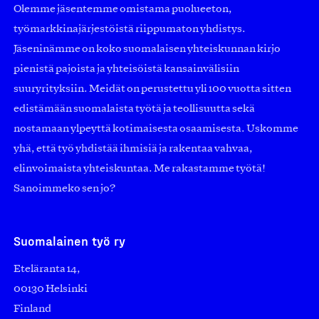
Olemme jäsentemme omistama puolueeton,
työmarkkinajärjestöistä riippumaton yhdistys.
Jäseninämme on koko suomalaisen yhteiskunnan kirjo
pienistä pajoista ja yhteisöistä kansainvälisiin
suuryrityksiin. Meidät on perustettu yli 100 vuotta sitten
edistämään suomalaista työtä ja teollisuutta sekä
nostamaan ylpeyttä kotimaisesta osaamisesta. Uskomme
yhä, että työ yhdistää ihmisiä ja rakentaa vahvaa,
elinvoimaista yhteiskuntaa. Me rakastamme työtä!
Sanoimmeko sen jo?
Suomalainen työ ry
Eteläranta 14,
00130 Helsinki
Finland