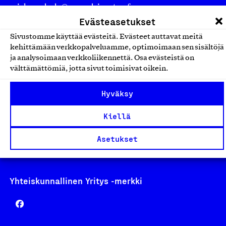
asiakaspalvelu@suomalainentyo.fi
Evästeasetukset
laskutus@suomalainentyo.fi
Sivustomme käyttää evästeitä. Evästeet auttavat meitä
kehittämään verkkopalveluamme, optimoimaan sen sisältöjä
ja analysoimaan verkkoliikennettä. Osa evästeistä on
välttämättömiä, jotta sivut toimisivat oikein.
Avainlippu
Hyväksy
Kiellä
Design From Finland
Asetukset
Yhteiskunnallinen Yritys -merkki