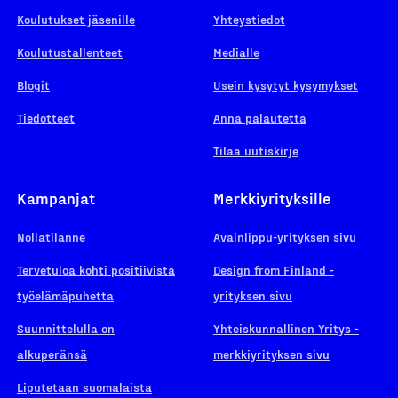
Koulutukset jäsenille
Yhteystiedot
Koulutustallenteet
Medialle
Blogit
Usein kysytyt kysymykset
Tiedotteet
Anna palautetta
Tilaa uutiskirje
Kampanjat
Merkkiyrityksille
Nollatilanne
Avainlippu-yrityksen sivu
Tervetuloa kohti positiivista
Design from Finland -
työelämäpuhetta
yrityksen sivu
Suunnittelulla on
Yhteiskunnallinen Yritys -
alkuperänsä
merkkiyrityksen sivu
Liputetaan suomalaista