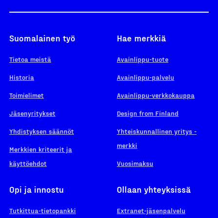
Suomalainen työ
Hae merkkiä
Tietoa meistä
Avainlippu-tuote
Historia
Avainlippu-palvelu
Toimielimet
Avainlippu-verkkokauppa
Jäsenyritykset
Design from Finland
Yhdistyksen säännöt
Yhteiskunnallinen yritys -
merkki
Merkkien kriteerit ja
käyttöehdot
Vuosimaksu
Opi ja innostu
Ollaan yhteyksissä
Tutkittua-tietopankki
Extranet-jäsenpalvelu