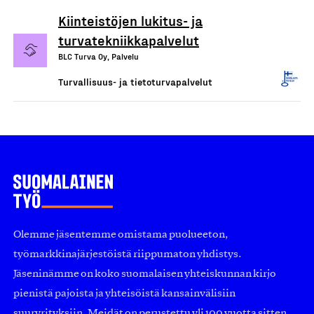
Kiinteistöjen lukitus- ja
turvatekniikkapalvelut
BLC Turva Oy, Palvelu
Turvallisuus- ja tietoturvapalvelut
Olemme jäsentemme omistama puolueeton,
työmarkkinajärjestöistä riippumaton yhdistys.
Jäseninämme on koko suomalaisen yhteiskunnan kirjo
pienistä pajoista ja yhteisöistä kansainvälisiin
suuryrityksiin. Meidät on perustettu yli 100 vuotta sitten