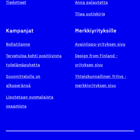
Tiedotteet
Anna palautetta
Tilaa uutiskirje
Kampanjat
Merkkiyrityksille
Nollatilanne
Avainlippu-yrityksen sivu
Tervetuloa kohti positiivista
Design from Finland -
työelämäpuhetta
yrityksen sivu
Suunnittelulla on
Yhteiskunnallinen Yritys -
alkuperänsä
merkkiyrityksen sivu
Liputetaan suomalaista
osaamista