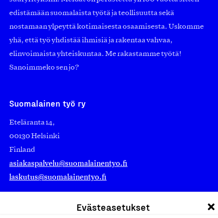
edistämään suomalaista työtä ja teollisuutta sekä
nostamaan ylpeyttä kotimaisesta osaamisesta. Uskomme
yhä, että työ yhdistää ihmisiä ja rakentaa vahvaa,
elinvoimaista yhteiskuntaa. Me rakastamme työtä!
Sanoimmeko sen jo?
Suomalainen työ ry
Eteläranta 14,
00130 Helsinki
Finland
asiakaspalvelu@suomalainentyo.fi
laskutus@suomalainentyo.fi
Evästeasetukset