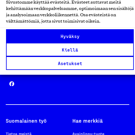
Sivustomme käyttää evästeitä. Evästeet auttavat meitä
Avainlippu
kehittämään verkkopalveluamme, optimoimaan sen sisältöjä
ja analysoimaan verkkoliikennettä. Osa evästeistä on
välttämättömiä, jotta sivut toimisivat oikein.
Hyväksy
Design From Finland
Kiellä
Asetukset
Yhteiskunnallinen Yritys -merkki
Suomalainen työ
Hae merkkiä
Tietoa meistä
Avainlippu-tuote