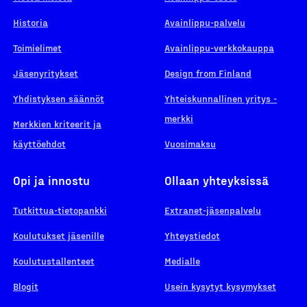
Historia
Avainlippu-palvelu
Toimielimet
Avainlippu-verkkokauppa
Jäsenyritykset
Design from Finland
Yhdistyksen säännöt
Yhteiskunnallinen yritys -
merkki
Merkkien kriteerit ja
käyttöehdot
Vuosimaksu
Opi ja innostu
Ollaan yhteyksissä
Tutkittua-tietopankki
Extranet-jäsenpalvelu
Koulutukset jäsenille
Yhteystiedot
Koulutustallenteet
Medialle
Blogit
Usein kysytyt kysymykset