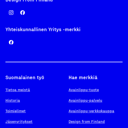
Yhteiskunnallinen Yritys -merkki
Suomalainen työ
Hae merkkiä
Tietoa meistä
Avainlippu-tuote
Historia
Avainlippu-palvelu
Toimielimet
Avainlippu-verkkokauppa
Jäsenyritykset
Design from Finland