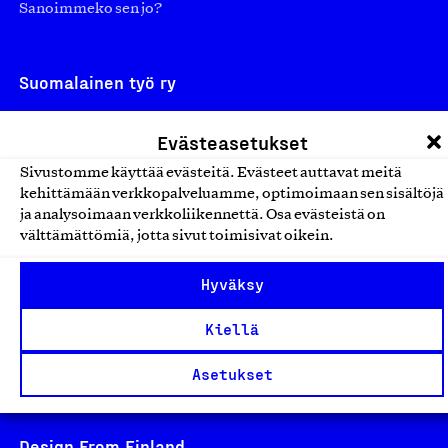
Sanoimmeko sen jo?
Suomalainen työ ry
Eteläranta 14,
Evästeasetukset
00130 Helsinki
Sivustomme käyttää evästeitä. Evästeet auttavat meitä
Finland
kehittämään verkkopalveluamme, optimoimaan sen sisältöjä
asiakaspalvelu@suomalainentyo.fi
ja analysoimaan verkkoliikennettä. Osa evästeistä on
laskutus@suomalainentyo.fi
välttämättömiä, jotta sivut toimisivat oikein.
Hyväksy
Kiellä
Avainlippu
Asetukset
Design From Finland