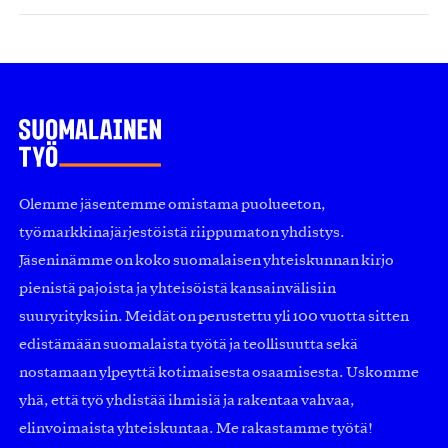
Olemme jäsentemme omistama puolueeton,
työmarkkinajärjestöistä riippumaton yhdistys.
Jäseninämme on koko suomalaisen yhteiskunnan kirjo
pienistä pajoista ja yhteisöistä kansainvälisiin
suuryrityksiin. Meidät on perustettu yli 100 vuotta sitten
edistämään suomalaista työtä ja teollisuutta sekä
nostamaan ylpeyttä kotimaisesta osaamisesta. Uskomme
yhä, että työ yhdistää ihmisiä ja rakentaa vahvaa,
elinvoimaista yhteiskuntaa. Me rakastamme työtä!