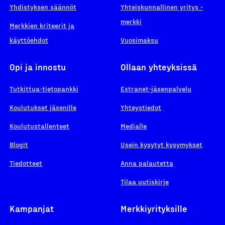
Yhdistyksen säännöt
Yhteiskunnallinen yritys -
merkki
Merkkien kriteerit ja
käyttöehdot
Vuosimaksu
Opi ja innostu
Ollaan yhteyksissä
Tutkittua-tietopankki
Extranet-jäsenpalvelu
Koulutukset jäsenille
Yhteystiedot
Koulutustallenteet
Medialle
Blogit
Usein kysytyt kysymykset
Tiedotteet
Anna palautetta
Tilaa uutiskirje
Kampanjat
Merkkiyrityksille