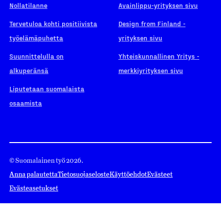
Nollatilanne
Avainlippu-yrityksen sivu
Tervetuloa kohti positiivista
Design from Finland -
työelämäpuhetta
yrityksen sivu
Suunnittelulla on
Yhteiskunnallinen Yritys -
alkuperänsä
merkkiyrityksen sivu
Liputetaan suomalaista
osaamista
© Suomalainen työ 2026.
Anna palautetta
Tietosuojaseloste
Käyttöehdot
Evästeet
Evästeasetukset