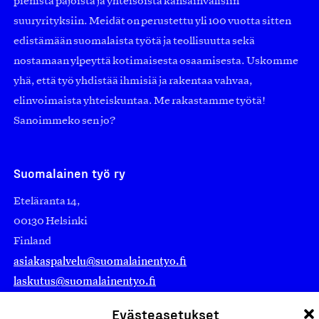
pienistä pajoista ja yhteisöistä kansainvälisiin
suuryrityksiin. Meidät on perustettu yli 100 vuotta sitten
edistämään suomalaista työtä ja teollisuutta sekä
nostamaan ylpeyttä kotimaisesta osaamisesta. Uskomme
yhä, että työ yhdistää ihmisiä ja rakentaa vahvaa,
elinvoimaista yhteiskuntaa. Me rakastamme työtä!
Sanoimmeko sen jo?
Suomalainen työ ry
Eteläranta 14,
00130 Helsinki
Finland
asiakaspalvelu@suomalainentyo.fi
laskutus@suomalainentyo.fi
Evästeasetukset