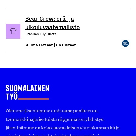
Bear Crew: erä- ja
ulkoiluvaatemallisto
Eräsuomi Oy, Tuote
Muut vaatteet ja asusteet
Olemme jäsentemme omistama puolueeton,
työmarkkinajärjestöistä riippumaton yhdistys.
Jäseninämme on koko suomalaisen yhteiskunnan kirjo