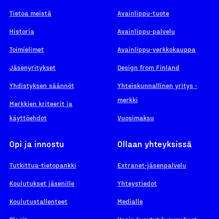
Tietoa meistä
Avainlippu-tuote
Historia
Avainlippu-palvelu
Toimielimet
Avainlippu-verkkokauppa
Jäsenyritykset
Design from Finland
Yhdistyksen säännöt
Yhteiskunnallinen yritys -
merkki
Merkkien kriteerit ja
käyttöehdot
Vuosimaksu
Opi ja innostu
Ollaan yhteyksissä
Tutkittua-tietopankki
Extranet-jäsenpalvelu
Koulutukset jäsenille
Yhteystiedot
Koulutustallenteet
Medialle