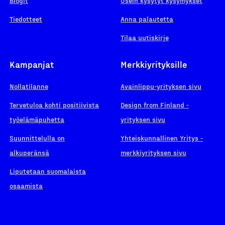
Blogit
Usein kysytyt kysymykset
Tiedotteet
Anna palautetta
Tilaa uutiskirje
Kampanjat
Merkkiyrityksille
Nollatilanne
Avainlippu-yrityksen sivu
Tervetuloa kohti positiivista
Design from Finland -
työelämäpuhetta
yrityksen sivu
Suunnittelulla on
Yhteiskunnallinen Yritys -
alkuperänsä
merkkiyrityksen sivu
Liputetaan suomalaista
osaamista