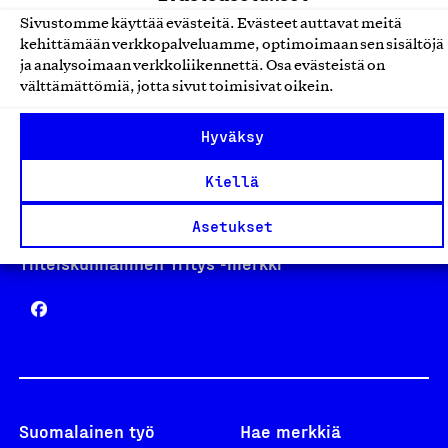
Sivustomme käyttää evästeitä. Evästeet auttavat meitä
kehittämään verkkopalveluamme, optimoimaan sen sisältöjä
Avainlippu
ja analysoimaan verkkoliikennettä. Osa evästeistä on
välttämättömiä, jotta sivut toimisivat oikein.
Hyväksy
Design From Finland
Kiellä
Asetukset
Yhteiskunnallinen Yritys -merkki
Suomalainen työ
Hae merkkiä