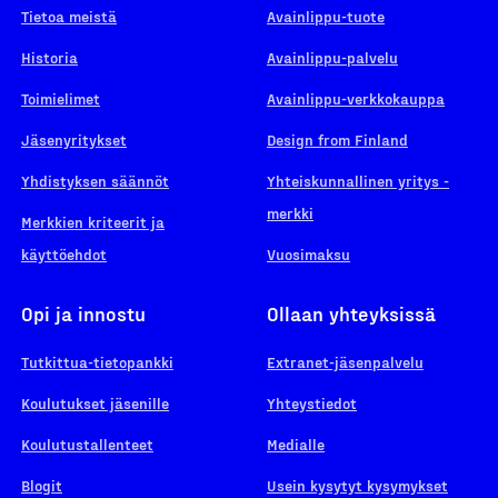
Tietoa meistä
Avainlippu-tuote
Historia
Avainlippu-palvelu
Toimielimet
Avainlippu-verkkokauppa
Jäsenyritykset
Design from Finland
Yhdistyksen säännöt
Yhteiskunnallinen yritys -
merkki
Merkkien kriteerit ja
käyttöehdot
Vuosimaksu
Opi ja innostu
Ollaan yhteyksissä
Tutkittua-tietopankki
Extranet-jäsenpalvelu
Koulutukset jäsenille
Yhteystiedot
Koulutustallenteet
Medialle
Blogit
Usein kysytyt kysymykset