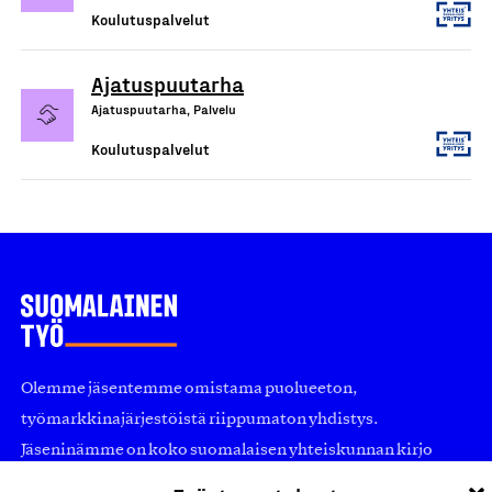
Koulutuspalvelut
Ajatuspuutarha
Ajatuspuutarha, Palvelu
Koulutuspalvelut
Olemme jäsentemme omistama puolueeton,
työmarkkinajärjestöistä riippumaton yhdistys.
Jäseninämme on koko suomalaisen yhteiskunnan kirjo
pienistä pajoista ja yhteisöistä kansainvälisiin