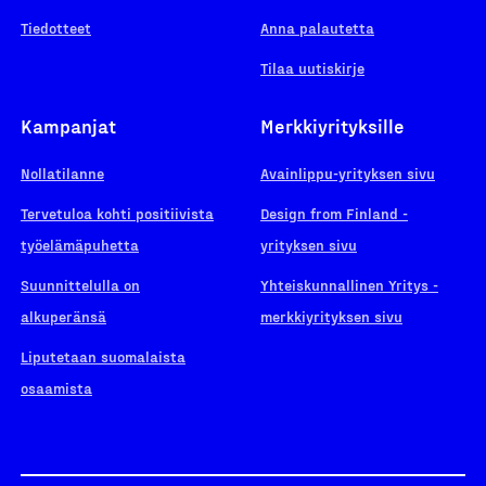
Tiedotteet
Anna palautetta
Tilaa uutiskirje
Kampanjat
Merkkiyrityksille
Nollatilanne
Avainlippu-yrityksen sivu
Tervetuloa kohti positiivista
Design from Finland -
työelämäpuhetta
yrityksen sivu
Suunnittelulla on
Yhteiskunnallinen Yritys -
alkuperänsä
merkkiyrityksen sivu
Liputetaan suomalaista
osaamista