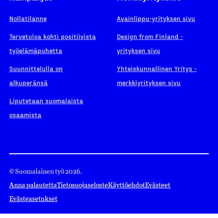
Nollatilanne
Avainlippu-yrityksen sivu
Tervetuloa kohti positiivista
Design from Finland -
työelämäpuhetta
yrityksen sivu
Suunnittelulla on
Yhteiskunnallinen Yritys -
alkuperänsä
merkkiyrityksen sivu
Liputetaan suomalaista
osaamista
© Suomalainen työ 2026.
Anna palautetta
Tietosuojaseloste
Käyttöehdot
Evästeet
Evästeasetukset