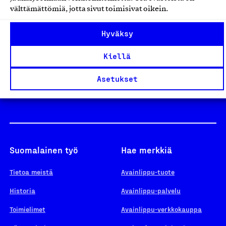
välttämättömiä, jotta sivut toimisivat oikein.
Design From Finland
Hyväksy
Kiellä
Yhteiskunnallinen Yritys -merkki
Asetukset
Suomalainen työ
Hae merkkiä
Tietoa meistä
Avainlippu-tuote
Historia
Avainlippu-palvelu
Toimielimet
Avainlippu-verkkokauppa