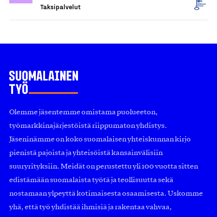
Taksipalvelut
Olemme jäsentemme omistama puolueeton,
työmarkkinajärjestöistä riippumaton yhdistys.
Jäseninämme on koko suomalaisen yhteiskunnan kirjo
pienistä pajoista ja yhteisöistä kansainvälisiin
suuryrityksiin. Meidät on perustettu yli 100 vuotta sitten
edistämään suomalaista työtä ja teollisuutta sekä
nostamaan ylpeyttä kotimaisesta osaamisesta. Uskomme
yhä, että työ yhdistää ihmisiä ja rakentaa vahvaa,