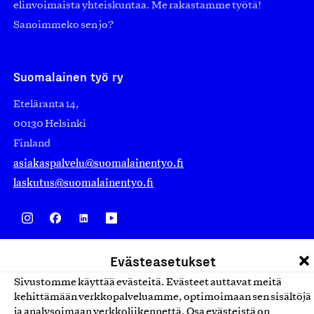
elinvoimaista yhteiskuntaa. Me rakastamme työtä!
Sanoimmeko sen jo?
Suomalainen työ ry
Eteläranta 14,
00130 Helsinki
Finland
asiakaspalvelu@suomalainentyo.fi
laskutus@suomalainentyo.fi
Avainlippu
Evästeasetukset
Sivustomme käyttää evästeitä. Evästeet auttavat meitä
kehittämään verkkopalveluamme, optimoimaan sen sisältöjä
ja analysoimaan verkkoliikennettä. Osa evästeistä on