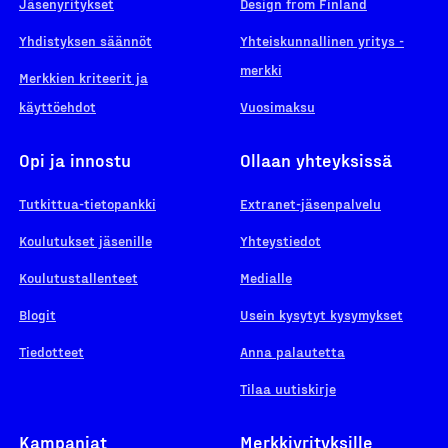
Jäsenyritykset
Design from Finland
Yhdistyksen säännöt
Yhteiskunnallinen yritys -
merkki
Merkkien kriteerit ja
käyttöehdot
Vuosimaksu
Opi ja innostu
Ollaan yhteyksissä
Tutkittua-tietopankki
Extranet-jäsenpalvelu
Koulutukset jäsenille
Yhteystiedot
Koulutustallenteet
Medialle
Blogit
Usein kysytyt kysymykset
Tiedotteet
Anna palautetta
Tilaa uutiskirje
Kampanjat
Merkkiyrityksille