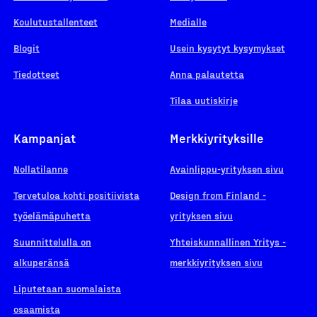
Koulutustallenteet
Medialle
Blogit
Usein kysytyt kysymykset
Tiedotteet
Anna palautetta
Tilaa uutiskirje
Kampanjat
Merkkiyrityksille
Nollatilanne
Avainlippu-yrityksen sivu
Tervetuloa kohti positiivista
Design from Finland -
työelämäpuhetta
yrityksen sivu
Suunnittelulla on
Yhteiskunnallinen Yritys -
alkuperänsä
merkkiyrityksen sivu
Liputetaan suomalaista
osaamista