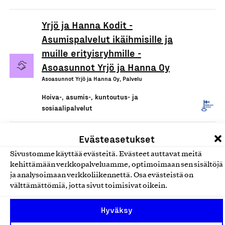
Yrjö ja Hanna Kodit -
Asumispalvelut ikäihmisille ja
muille erityisryhmille -
Asoasunnot Yrjö ja Hanna Oy
Asoasunnot Yrjö ja Hanna Oy, Palvelu
Hoiva-, asumis-, kuntoutus- ja
sosiaalipalvelut
Evästeasetukset
Sivustomme käyttää evästeitä. Evästeet auttavat meitä
kehittämään verkkopalveluamme, optimoimaan sen sisältöjä
ja analysoimaan verkkoliikennettä. Osa evästeistä on
välttämättömiä, jotta sivut toimisivat oikein.
Hyväksy
Olemme jäsentemme omistama puolueeton,