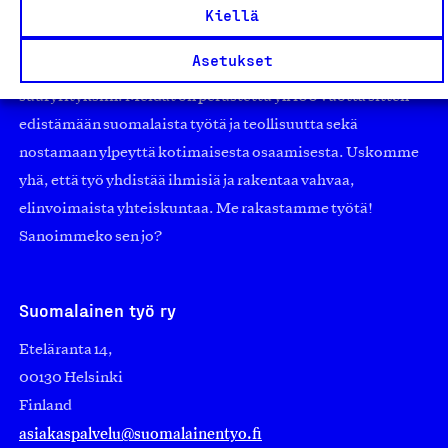
työmarkkinajärjestöistä riippumaton yhdistys.
Kiellä
Jäseninämme on koko suomalaisen yhteiskunnan kirjo
Asetukset
pienistä pajoista ja yhteisöistä kansainvälisiin
suuryrityksiin. Meidät on perustettu yli 100 vuotta sitten
edistämään suomalaista työtä ja teollisuutta sekä
nostamaan ylpeyttä kotimaisesta osaamisesta. Uskomme
yhä, että työ yhdistää ihmisiä ja rakentaa vahvaa,
elinvoimaista yhteiskuntaa. Me rakastamme työtä!
Sanoimmeko sen jo?
Suomalainen työ ry
Eteläranta 14,
00130 Helsinki
Finland
asiakaspalvelu@suomalainentyo.fi