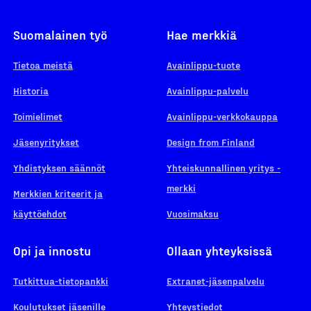
Suomalainen työ
Hae merkkiä
Tietoa meistä
Avainlippu-tuote
Historia
Avainlippu-palvelu
Toimielimet
Avainlippu-verkkokauppa
Jäsenyritykset
Design from Finland
Yhdistyksen säännöt
Yhteiskunnallinen yritys -
merkki
Merkkien kriteerit ja
käyttöehdot
Vuosimaksu
Opi ja innostu
Ollaan yhteyksissä
Tutkittua-tietopankki
Extranet-jäsenpalvelu
Koulutukset jäsenille
Yhteystiedot