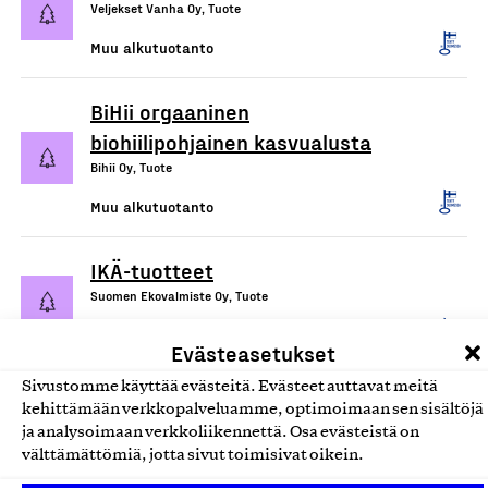
Veljekset Vanha Oy, Tuote
Muu alkutuotanto
BiHii orgaaninen
biohiilipohjainen kasvualusta
Bihii Oy, Tuote
Muu alkutuotanto
IKÄ-tuotteet
Suomen Ekovalmiste Oy, Tuote
Muu alkutuotanto
Evästeasetukset
Sivustomme käyttää evästeitä. Evästeet auttavat meitä
kehittämään verkkopalveluamme, optimoimaan sen sisältöjä
ja analysoimaan verkkoliikennettä. Osa evästeistä on
välttämättömiä, jotta sivut toimisivat oikein.