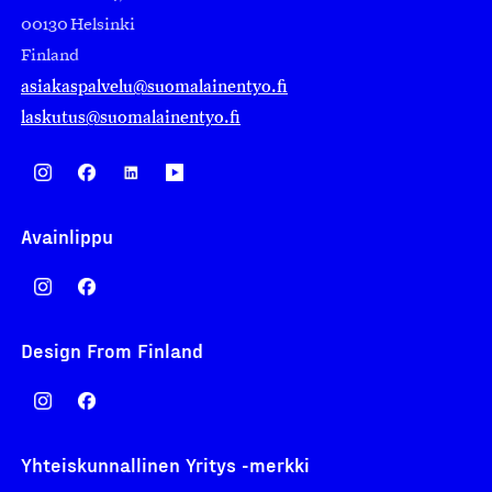
00130 Helsinki
Finland
asiakaspalvelu@suomalainentyo.fi
laskutus@suomalainentyo.fi
Avainlippu
Design From Finland
Yhteiskunnallinen Yritys -merkki