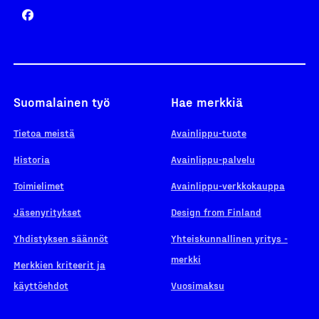
Suomalainen työ
Hae merkkiä
Tietoa meistä
Avainlippu-tuote
Historia
Avainlippu-palvelu
Toimielimet
Avainlippu-verkkokauppa
Jäsenyritykset
Design from Finland
Yhdistyksen säännöt
Yhteiskunnallinen yritys -
merkki
Merkkien kriteerit ja
käyttöehdot
Vuosimaksu