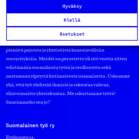
Hyväksy
Kiellä
Olemme jäsentemme omistama puolueeton,
työmarkkinajärjestöistä riippumaton yhdistys.
Asetukset
Jäseninämme on koko suomalaisen yhteiskunnan kirjo
pienistä pajoista ja yhteisöistä kansainvälisiin
suuryrityksiin. Meidät on perustettu yli 100 vuotta sitten
edistämään suomalaista työtä ja teollisuutta sekä
nostamaan ylpeyttä kotimaisesta osaamisesta. Uskomme
yhä, että työ yhdistää ihmisiä ja rakentaa vahvaa,
elinvoimaista yhteiskuntaa. Me rakastamme työtä!
Sanoimmeko sen jo?
Suomalainen työ ry
Eteläranta 14,