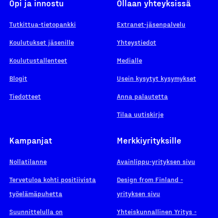
Opi ja innostu
Ollaan yhteyksissä
Tutkittua-tietopankki
Extranet-jäsenpalvelu
Koulutukset jäsenille
Yhteystiedot
Koulutustallenteet
Medialle
Blogit
Usein kysytyt kysymykset
Tiedotteet
Anna palautetta
Tilaa uutiskirje
Kampanjat
Merkkiyrityksille
Nollatilanne
Avainlippu-yrityksen sivu
Tervetuloa kohti positiivista
Design from Finland -
työelämäpuhetta
yrityksen sivu
Suunnittelulla on
Yhteiskunnallinen Yritys -