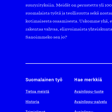
suuryrityksiin. Meidät on perustettu yli 10
suomalaista työtä ja teollisuutta sekä nost
kotimaisesta osaamisesta. Uskomme yhä, ett
rakentaa vahvaa, elinvoimaista yhteiskunt
Sanoimmeko sen jo?
Suomalainen työ
Hae merkkiä
Tietoa meistä
Avainlippu-tuote
Historia
Avainlippu-palvelu
Toimielimet
Avainlippu-