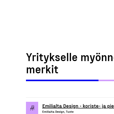
Yritykselle myönn
merkit
Emilialta Design - koriste- ja p
Emilialta Design, Tuote