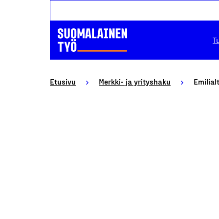
T
Etusivu
Merkki- ja yrityshaku
Emilial