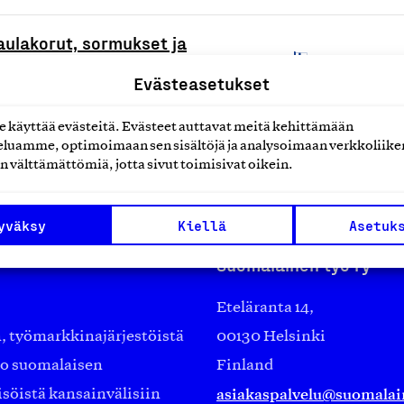
kaulakorut, sormukset ja
K
Evästeasetukset
käyttää evästeitä. Evästeet auttavat meitä kehittämään
luamme, optimoimaan sen sisältöjä ja analysoimaan verkkoliike
n välttämättömiä, jotta sivut toimisivat oikein.
yväksy
Kiellä
Asetuk
Suomalainen työ ry
Eteläranta 14,
työmarkkinajärjestöistä
00130 Helsinki
ko suomalaisen
Finland
asiakaspalvelu@suomalai
isöistä kansainvälisiin