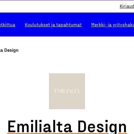
Kirjau
utkittua
Koulutukset ja tapahtumat
Merkki- ja yrityshak
ta Design
Emilialta Design