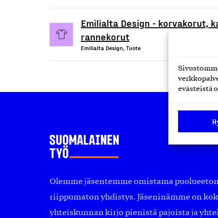
Emilialta Design - korvakorut, 
rannekorut
Emilialta Design, Tuote
Sivustomme 
verkkopalve
evästeistä o
H
Olemme jäsentemme omistama puolueeton, 
riippumaton yhdistys. Jäseninämme on ko
yhteiskunnan kirjo pienistä pajoista ja yhte