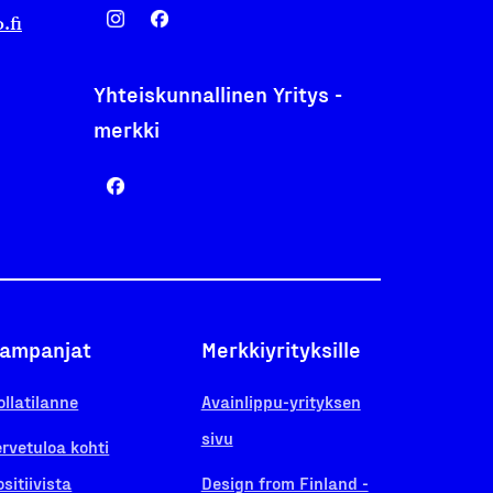
.fi
Yhteiskunnallinen Yritys -
merkki
ampanjat
Merkkiyrityksille
ollatilanne
Avainlippu-yrityksen
sivu
ervetuloa kohti
ositiivista
Design from Finland -