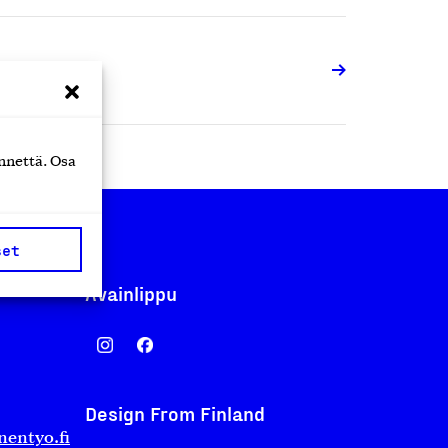
ellot ja korut
nnettä. Osa
set
Avainlippu
Design From Finland
nentyo.fi