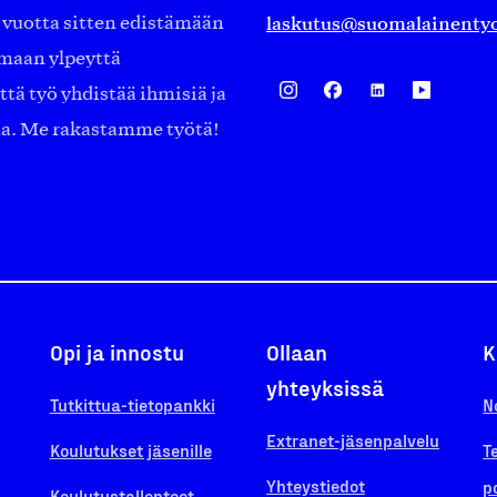
laskutus@suomalainentyo
0 vuotta sitten edistämään
amaan ylpeyttä
ä työ yhdistää ihmisiä ja
aa. Me rakastamme työtä!
Opi ja innostu
Ollaan
K
yhteyksissä
Tutkittua-tietopankki
N
Extranet-jäsenpalvelu
Koulutukset jäsenille
T
Yhteystiedot
p
Koulutustallenteet