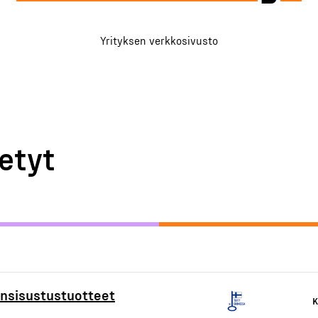
Yrityksen verkkosivusto
etyt
iensisustustuotteet
K