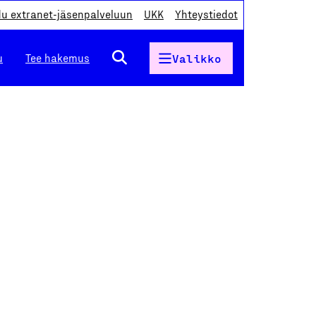
du extranet-jäsenpalveluun
UKK
Yhteystiedot
u
Tee hakemus
Valikko