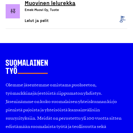
Muovinen lelurekka
Emek-Muovi Oy, Tuote
Lelut ja pelit
Olemme jäsentemme omistama puolueeton,
työmarkkinajärjestöistä riippumaton yhdistys.
Jäseninämme on koko suomalaisen yhteiskunnan kirjo
pienistä pajoista ja yhteisöistä kansainvälisiin
suuryrityksiin. Meidät on perustettu yli 100 vuotta sitten
edistämään suomalaista työtä ja teollisuutta sekä