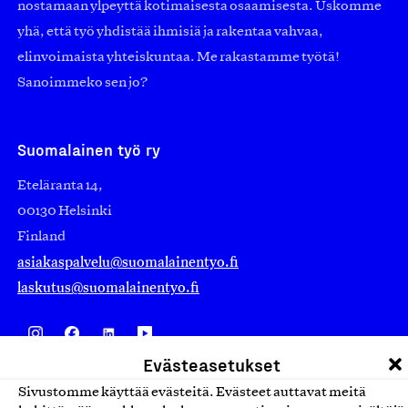
nostamaan ylpeyttä kotimaisesta osaamisesta. Uskomme
yhä, että työ yhdistää ihmisiä ja rakentaa vahvaa,
elinvoimaista yhteiskuntaa. Me rakastamme työtä!
Sanoimmeko sen jo?
Suomalainen työ ry
Eteläranta 14,
00130 Helsinki
Finland
asiakaspalvelu@suomalainentyo.fi
laskutus@suomalainentyo.fi
Evästeasetukset
Avainlippu
Sivustomme käyttää evästeitä. Evästeet auttavat meitä