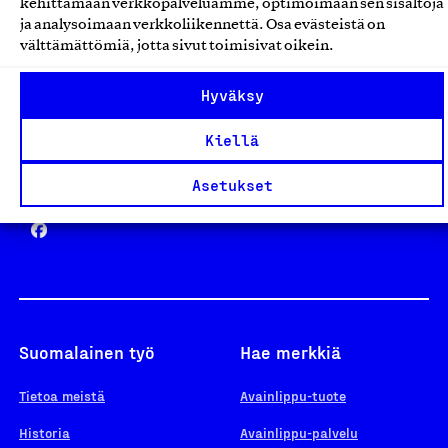
kehittämään verkkopalveluamme, optimoimaan sen sisältöjä
ja analysoimaan verkkoliikennettä. Osa evästeistä on
välttämättömiä, jotta sivut toimisivat oikein.
Design From Finland
Hyväksy
Kiellä
Yhteiskunnallinen Yritys -merkki
Asetukset
Suomalainen työ
Hae merkkiä
Tietoa meistä
Avainlippu-tuote
Historia
Avainlippu-palvelu