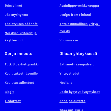
Toimielimet
Avainlippu-verkkokauppa
Jäsenyritykset
Design from Finland
Yhdistyksen säännöt
Yhteiskunnallinen yritys -
merkki
Merkkien kriteerit ja
käyttöehdot
Vuosimaksu
Opi ja innostu
Ollaan yhteyksissä
Tutkittua-tietopankki
Extranet-jäsenpalvelu
Koulutukset jäsenille
Yhteystiedot
Koulutustallenteet
Medialle
Blogit
Usein kysytyt kysymykset
Tiedotteet
Anna palautetta
Tilaa uutiskirje