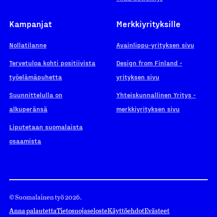
Kampanjat
Merkkiyrityksille
Nollatilanne
Avainlippu-yrityksen sivu
Tervetuloa kohti positiivista
Design from Finland -
työelämäpuhetta
yrityksen sivu
Suunnittelulla on
Yhteiskunnallinen Yritys -
alkuperänsä
merkkiyrityksen sivu
Liputetaan suomalaista
osaamista
© Suomalainen työ 2026.
Anna palautetta
Tietosuojaseloste
Käyttöehdot
Evästeet