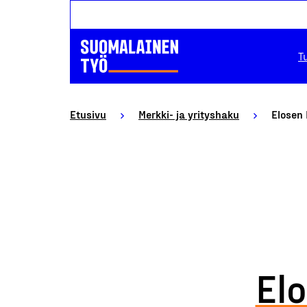
T
Etusivu
Merkki- ja yrityshaku
Elosen 
El