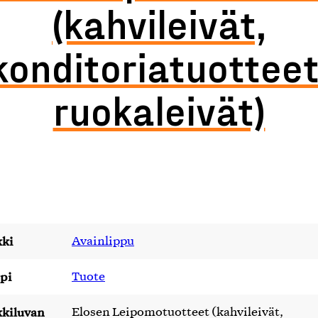
(kahvileivät,
konditoriatuotteet
ruokaleivät)
ki
Avainlippu
pi
Tuote
kiluvan
Elosen Leipomotuotteet (kahvileivät,