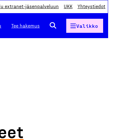
du extranet-jäsenpalveluun
UKK
Yhteystiedot
u
Tee hakemus
Valikko
eet