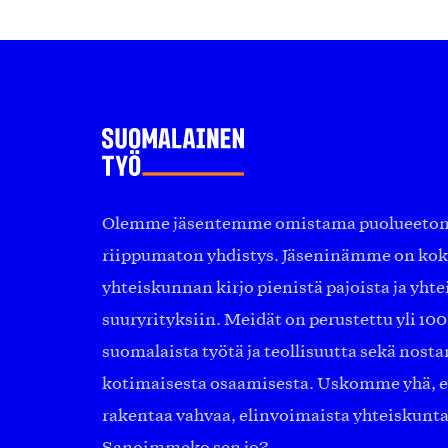
Olemme jäsentemme omistama puolueeton, 
riippumaton yhdistys. Jäseninämme on ko
yhteiskunnan kirjo pienistä pajoista ja yhte
suuryrityksiin. Meidät on perustettu yli 10
suomalaista työtä ja teollisuutta sekä nost
kotimaisesta osaamisesta. Uskomme yhä, ett
rakentaa vahvaa, elinvoimaista yhteiskunt