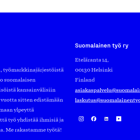
Suomalainen työ ry
Eteläranta 14,
työmarkkinajärjestöistä
00130 Helsinki
ko suomalaisen
Finland
asiakaspalvelu@suomalai
isöistä kansainvälisiin
laskutus@suomalainentyo
0 vuotta sitten edistämään
amaan ylpeyttä
ä työ yhdistää ihmisiä ja
aa. Me rakastamme työtä!