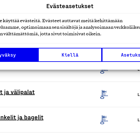
Evästeasetukset
, Toscakakku, Munkkipallot
L
käyttää evästeitä. Evästeet auttavat meitä kehittämään
luamme, optimoimaan sen sisältöjä ja analysoimaan verkkoliike
n välttämättömiä, jotta sivut toimisivat oikein.
 ja siemennäkkileivät
L
yväksy
Kiellä
Asetuk
L
 ja välipalat
L
kelit ja bagelit
L