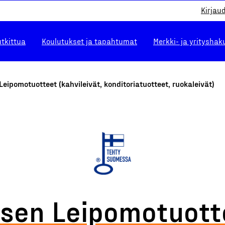
Kirjau
utkittua
Koulutukset ja tapahtumat
Merkki- ja yrityshak
Leipomotuotteet (kahvileivät, konditoriatuotteet, ruokaleivät)
osen Leipomotuott