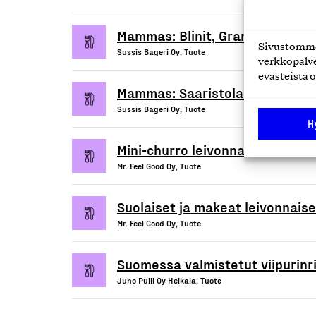
Mammas: Blinit, Granola, Cookie
Sivustomme 
Sussis Bageri Oy, Tuote
verkkopalve
evästeistä o
Mammas: Saaristolais-, paahto-
Sussis Bageri Oy, Tuote
H
Mini-churro leivonnaiset
Mr. Feel Good Oy, Tuote
Suolaiset ja makeat leivonnaiset
Mr. Feel Good Oy, Tuote
Suomessa valmistetut viipurinrin
Juho Pulli Oy Helkala, Tuote