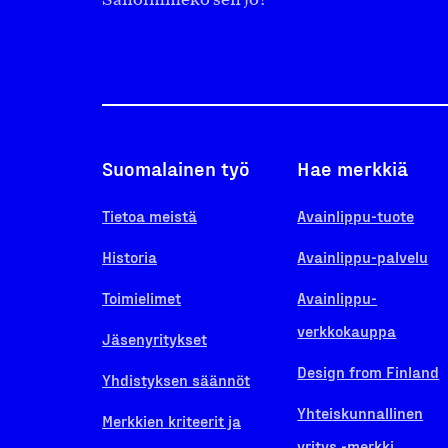
Sanoimmeko sen jo?
Suomalainen työ
Hae merkkiä
Tietoa meistä
Avainlippu-tuote
Historia
Avainlippu-palvelu
Toimielimet
Avainlippu-
verkkokauppa
Jäsenyritykset
Design from Finland
Yhdistyksen säännöt
Yhteiskunnallinen
Merkkien kriteerit ja
yritys -merkki