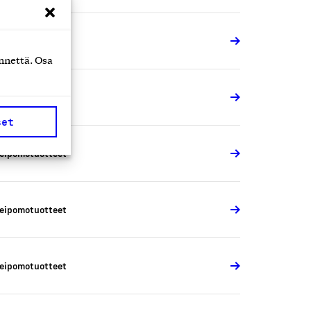
eipomotuotteet
nnettä. Osa
eipomotuotteet
set
eipomotuotteet
eipomotuotteet
eipomotuotteet