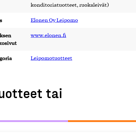
konditoriatuotteet, ruokaleivät)
s
Elonen Oy Leipomo
yksen
www.elonen.fi
kosivut
goria
Leipomotuotteet
uotteet tai