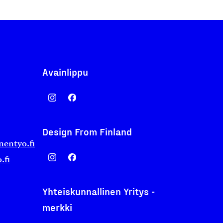
Avainlippu
Design From Finland
nentyo.fi
.fi
Yhteiskunnallinen Yritys -
merkki