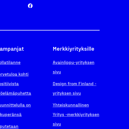
ampanjat
Merkkiyrityksille
ollatilanne
Avainlippu-yrityksen
sivu
ervetuloa kohti
ositiivista
Design from Finland -
yöelämäpuhetta
yrityksen sivu
uunnittelulla on
Yhteiskunnallinen
lkuperänsä
Yritys -merkkiyrityksen
sivu
iputetaan