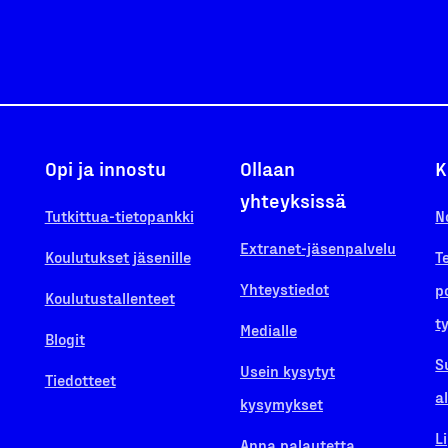
Opi ja innostu
Ollaan
K
yhteyksissä
Tutkittua-tietopankki
N
Extranet-jäsenpalvelu
Koulutukset jäsenille
T
Yhteystiedot
p
Koulutustallenteet
t
Medialle
Blogit
S
Usein kysytyt
Tiedotteet
a
kysymykset
L
Anna palautetta