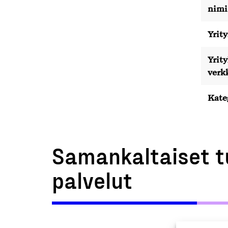
nimi
Yrity
Yrit
verk
Kate
Samankaltaiset t
palvelut