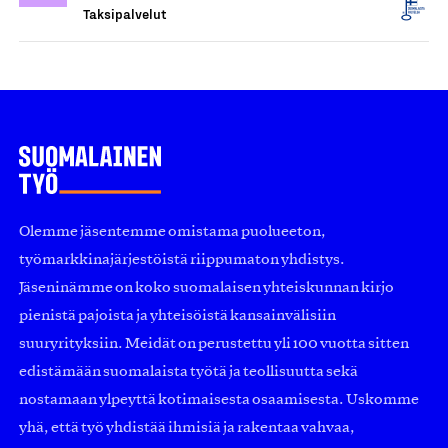
Taksipalvelut
Olemme jäsentemme omistama puolueeton,
työmarkkinajärjestöistä riippumaton yhdistys.
Jäseninämme on koko suomalaisen yhteiskunnan kirjo
pienistä pajoista ja yhteisöistä kansainvälisiin
suuryrityksiin. Meidät on perustettu yli 100 vuotta sitten
edistämään suomalaista työtä ja teollisuutta sekä
nostamaan ylpeyttä kotimaisesta osaamisesta. Uskomme
yhä, että työ yhdistää ihmisiä ja rakentaa vahvaa,