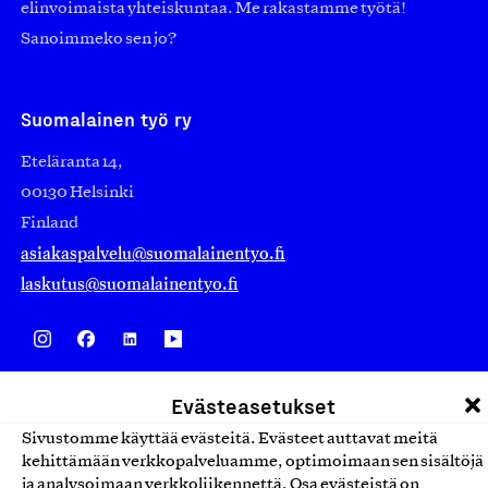
elinvoimaista yhteiskuntaa. Me rakastamme työtä!
Sanoimmeko sen jo?
Suomalainen työ ry
Eteläranta 14,
00130 Helsinki
Finland
asiakaspalvelu@suomalainentyo.fi
laskutus@suomalainentyo.fi
Avainlippu
Evästeasetukset
Sivustomme käyttää evästeitä. Evästeet auttavat meitä
kehittämään verkkopalveluamme, optimoimaan sen sisältöjä
ja analysoimaan verkkoliikennettä. Osa evästeistä on