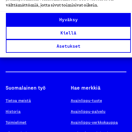
välttämättömiä, jotta sivut toimisivat oikein.
Design From Finland
Hyväksy
Kiellä
Yhteiskunnallinen Yritys -merkki
Asetukset
Suomalainen työ
Hae merkkiä
Tietoa meistä
Avainlippu-tuote
Historia
Avainlippu-palvelu
Toimielimet
Avainlippu-verkkokauppa