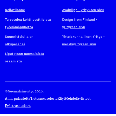
Nollatilanne
Avainlippu-yrityksen sivu
Tervetuloa kohti positiivista
Design from Finland -
työelämäpuhetta
yrityksen sivu
Suunnittelulla on
Yhteiskunnallinen Yritys -
alkuperänsä
merkkiyrityksen sivu
Liputetaan suomalaista
osaamista
© Suomalainen työ 2026.
Anna palautetta
Tietosuojaseloste
Käyttöehdot
Evästeet
Evästeasetukset