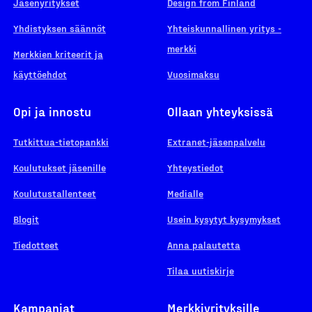
Jäsenyritykset
Design from Finland
Yhdistyksen säännöt
Yhteiskunnallinen yritys -
merkki
Merkkien kriteerit ja
käyttöehdot
Vuosimaksu
Opi ja innostu
Ollaan yhteyksissä
Tutkittua-tietopankki
Extranet-jäsenpalvelu
Koulutukset jäsenille
Yhteystiedot
Koulutustallenteet
Medialle
Blogit
Usein kysytyt kysymykset
Tiedotteet
Anna palautetta
Tilaa uutiskirje
Kampanjat
Merkkiyrityksille