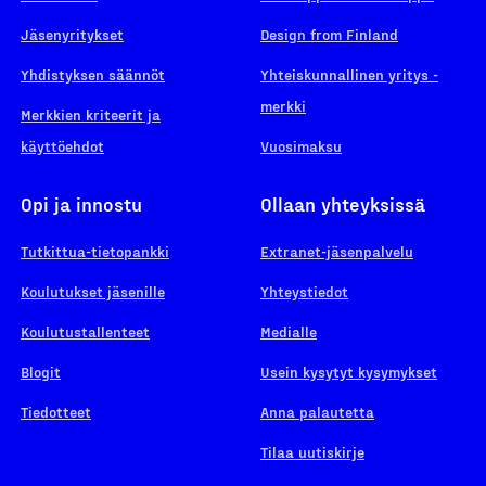
Jäsenyritykset
Design from Finland
Yhdistyksen säännöt
Yhteiskunnallinen yritys -
merkki
Merkkien kriteerit ja
käyttöehdot
Vuosimaksu
Opi ja innostu
Ollaan yhteyksissä
Tutkittua-tietopankki
Extranet-jäsenpalvelu
Koulutukset jäsenille
Yhteystiedot
Koulutustallenteet
Medialle
Blogit
Usein kysytyt kysymykset
Tiedotteet
Anna palautetta
Tilaa uutiskirje