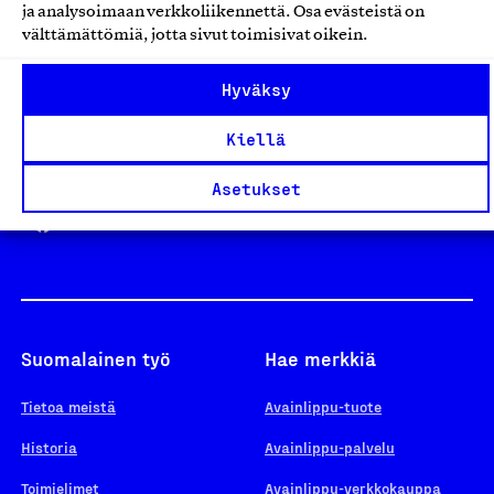
ja analysoimaan verkkoliikennettä. Osa evästeistä on
välttämättömiä, jotta sivut toimisivat oikein.
Design From Finland
Hyväksy
Kiellä
Yhteiskunnallinen Yritys -merkki
Asetukset
Suomalainen työ
Hae merkkiä
Tietoa meistä
Avainlippu-tuote
Historia
Avainlippu-palvelu
Toimielimet
Avainlippu-verkkokauppa