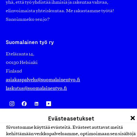
yhä, että työ yhdistää ihmisiä ja rakentaa vahvaa,
elinvoimaista yhteiskuntaa. Me rakastamme työtä!
Sanoimmeko sen jo?
Suomalainen työ ry
Eteläranta 14,
00130 Helsinki
Finland
asiakaspalvelu@suomalainentyo.fi
laskutus@suomalainentyo.fi
Evästeasetukset
Avainlippu
Sivustomme käyttää evästeitä. Evästeet auttavat meitä
kehittämään verkkopalveluamme, optimoimaan sen sisältöjä