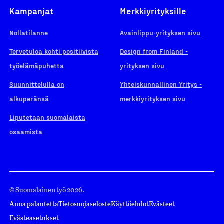
Kampanjat
Merkkiyrityksille
Nollatilanne
Avainlippu-yrityksen sivu
Tervetuloa kohti positiivista
Design from Finland -
työelämäpuhetta
yrityksen sivu
Suunnittelulla on
Yhteiskunnallinen Yritys -
alkuperänsä
merkkiyrityksen sivu
Liputetaan suomalaista
osaamista
© Suomalainen työ 2026.
Anna palautetta
Tietosuojaseloste
Käyttöehdot
Evästeet
Evästeasetukset