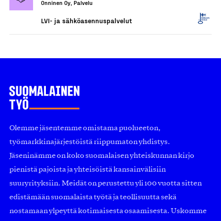
Onninen Oy, Palvelu
LVI- ja sähköasennuspalvelut
Olemme jäsentemme omistama puolueeton,
työmarkkinajärjestöistä riippumaton yhdistys.
Jäseninämme on koko suomalaisen yhteiskunnan kirjo
pienistä pajoista ja yhteisöistä kansainvälisiin
suuryrityksiin. Meidät on perustettu yli 100 vuotta sitten
edistämään suomalaista työtä ja teollisuutta sekä
nostamaan ylpeyttä kotimaisesta osaamisesta. Uskomme