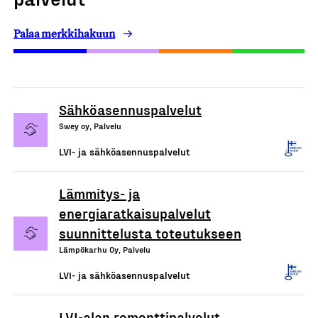
Palaa merkkihakuun
Sähköasennuspalvelut
Swey oy, Palvelu
LVI- ja sähköasennuspalvelut
Lämmitys- ja
energiaratkaisupalvelut
suunnittelusta toteutukseen
Lämpökarhu Oy, Palvelu
LVI- ja sähköasennuspalvelut
LVI-alan remonttipalvelut