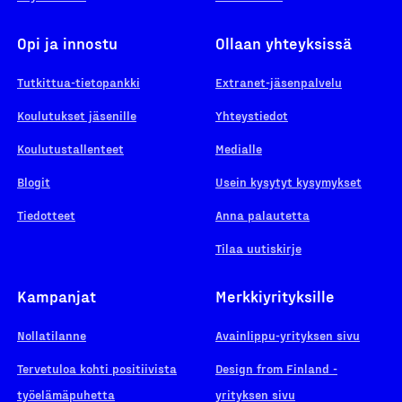
Opi ja innostu
Ollaan yhteyksissä
Tutkittua-tietopankki
Extranet-jäsenpalvelu
Koulutukset jäsenille
Yhteystiedot
Koulutustallenteet
Medialle
Blogit
Usein kysytyt kysymykset
Tiedotteet
Anna palautetta
Tilaa uutiskirje
Kampanjat
Merkkiyrityksille
Nollatilanne
Avainlippu-yrityksen sivu
Tervetuloa kohti positiivista
Design from Finland -
työelämäpuhetta
yrityksen sivu