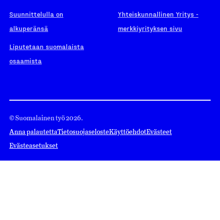
Suunnittelulla on
Yhteiskunnallinen Yritys -
alkuperänsä
merkkiyrityksen sivu
Liputetaan suomalaista
osaamista
© Suomalainen työ 2026.
Anna palautetta
Tietosuojaseloste
Käyttöehdot
Evästeet
Evästeasetukset