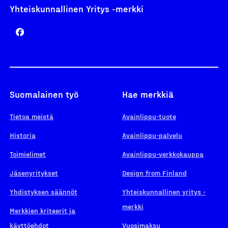
Yhteiskunnallinen Yritys -merkki
Suomalainen työ
Hae merkkiä
Tietoa meistä
Avainlippu-tuote
Historia
Avainlippu-palvelu
Toimielimet
Avainlippu-verkkokauppa
Jäsenyritykset
Design from Finland
Yhdistyksen säännöt
Yhteiskunnallinen yritys -
merkki
Merkkien kriteerit ja
käyttöehdot
Vuosimaksu