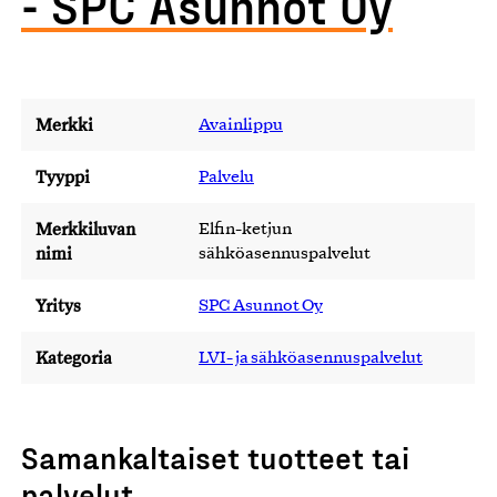
- SPC Asunnot Oy
Merkki
Avainlippu
Tyyppi
Palvelu
Merkkiluvan
Elfin-ketjun
nimi
sähköasennuspalvelut
Yritys
SPC Asunnot Oy
Kategoria
LVI- ja sähköasennuspalvelut
Samankaltaiset tuotteet tai
palvelut