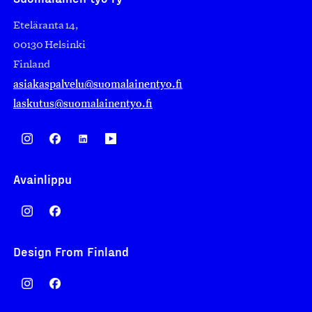
Eteläranta 14,
00130 Helsinki
Finland
asiakaspalvelu@suomalainentyo.fi
laskutus@suomalainentyo.fi
Avainlippu
Design From Finland