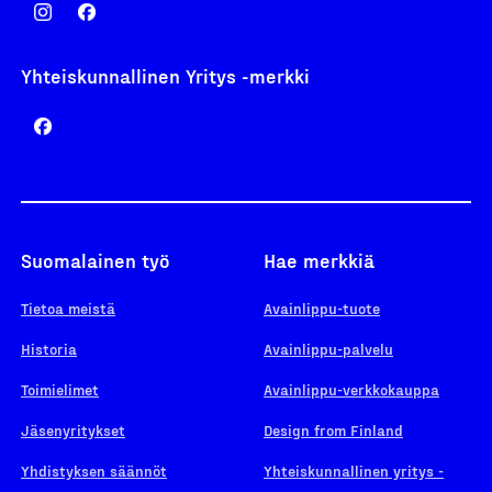
Yhteiskunnallinen Yritys -merkki
Suomalainen työ
Hae merkkiä
Tietoa meistä
Avainlippu-tuote
Historia
Avainlippu-palvelu
Toimielimet
Avainlippu-verkkokauppa
Jäsenyritykset
Design from Finland
Yhdistyksen säännöt
Yhteiskunnallinen yritys -