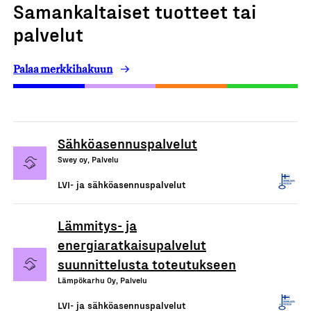
Samankaltaiset tuotteet tai
palvelut
Palaa merkkihakuun
Sähköasennuspalvelut
Swey oy, Palvelu
LVI- ja sähköasennuspalvelut
Lämmitys- ja
energiaratkaisupalvelut
suunnittelusta toteutukseen
Lämpökarhu Oy, Palvelu
LVI- ja sähköasennuspalvelut