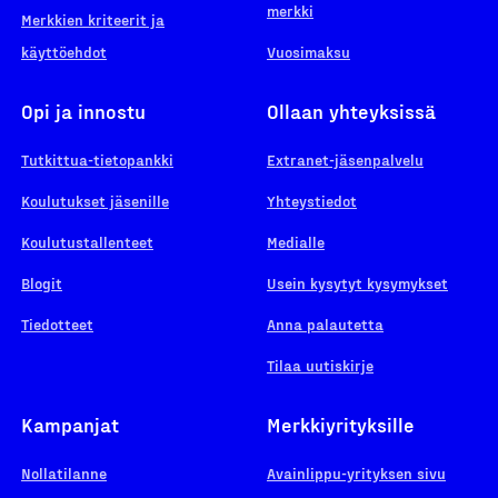
merkki
Merkkien kriteerit ja
käyttöehdot
Vuosimaksu
Opi ja innostu
Ollaan yhteyksissä
Tutkittua-tietopankki
Extranet-jäsenpalvelu
Koulutukset jäsenille
Yhteystiedot
Koulutustallenteet
Medialle
Blogit
Usein kysytyt kysymykset
Tiedotteet
Anna palautetta
Tilaa uutiskirje
Kampanjat
Merkkiyrityksille
Nollatilanne
Avainlippu-yrityksen sivu