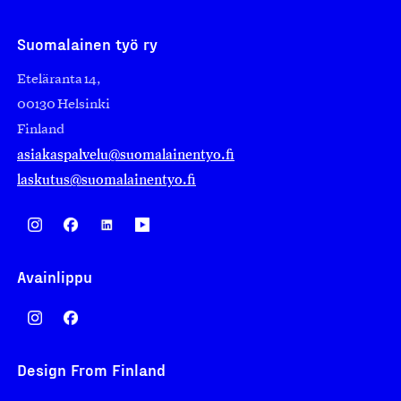
Suomalainen työ ry
Eteläranta 14,
00130 Helsinki
Finland
asiakaspalvelu@suomalainentyo.fi
laskutus@suomalainentyo.fi
Avainlippu
Design From Finland