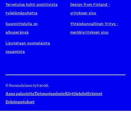
Tervetuloa kohti positiivista
Design from Finland -
työelämäpuhetta
yrityksen sivu
Suunnittelulla on
Yhteiskunnallinen Yritys -
alkuperänsä
merkkiyrityksen sivu
Liputetaan suomalaista
osaamista
© Suomalainen työ 2026.
Anna palautetta
Tietosuojaseloste
Käyttöehdot
Evästeet
Evästeasetukset