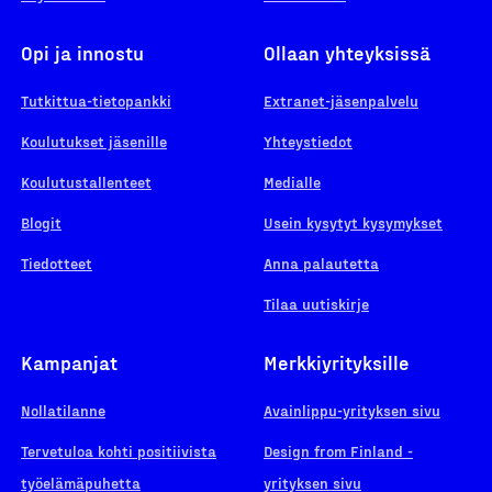
Opi ja innostu
Ollaan yhteyksissä
Tutkittua-tietopankki
Extranet-jäsenpalvelu
Koulutukset jäsenille
Yhteystiedot
Koulutustallenteet
Medialle
Blogit
Usein kysytyt kysymykset
Tiedotteet
Anna palautetta
Tilaa uutiskirje
Kampanjat
Merkkiyrityksille
Nollatilanne
Avainlippu-yrityksen sivu
Tervetuloa kohti positiivista
Design from Finland -
työelämäpuhetta
yrityksen sivu