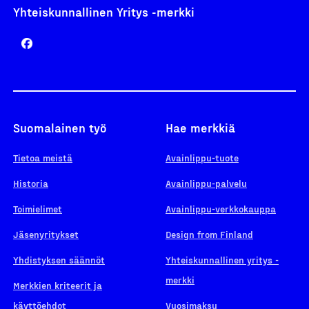
Yhteiskunnallinen Yritys -merkki
Suomalainen työ
Hae merkkiä
Tietoa meistä
Avainlippu-tuote
Historia
Avainlippu-palvelu
Toimielimet
Avainlippu-verkkokauppa
Jäsenyritykset
Design from Finland
Yhdistyksen säännöt
Yhteiskunnallinen yritys -
merkki
Merkkien kriteerit ja
käyttöehdot
Vuosimaksu