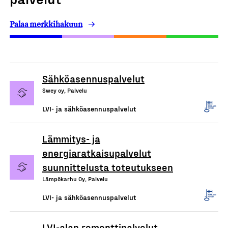
Palaa merkkihakuun
Sähköasennuspalvelut
Swey oy, Palvelu
LVI- ja sähköasennuspalvelut
Lämmitys- ja
energiaratkaisupalvelut
suunnittelusta toteutukseen
Lämpökarhu Oy, Palvelu
LVI- ja sähköasennuspalvelut
LVI-alan remonttipalvelut