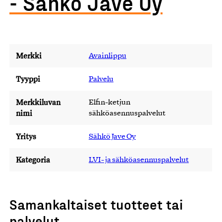
- Sähkö Jave Oy
Merkki
Avainlippu
Tyyppi
Palvelu
Merkkiluvan
Elfin-ketjun
nimi
sähköasennuspalvelut
Yritys
Sähkö Jave Oy
Kategoria
LVI- ja sähköasennuspalvelut
Samankaltaiset tuotteet tai
palvelut