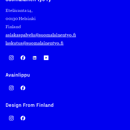
Eteläranta 14,
00130 Helsinki
Finland
asiakaspalvelu@suomalainentyo.fi
laskutus@suomalainentyo.fi
Avainlippu
Design From Finland