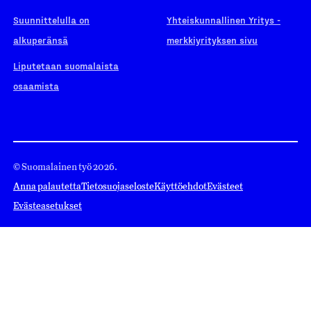
Suunnittelulla on
Yhteiskunnallinen Yritys -
alkuperänsä
merkkiyrityksen sivu
Liputetaan suomalaista
osaamista
© Suomalainen työ 2026.
Anna palautetta
Tietosuojaseloste
Käyttöehdot
Evästeet
Evästeasetukset