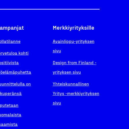
ampanjat
Merkkiyrityksille
ollatilanne
Avainlippu-yrityksen
sivu
ervetuloa kohti
ositiivista
Design from Finland -
yöelämäpuhetta
yrityksen sivu
uunnittelulla on
Yhteiskunnallinen
lkuperänsä
Yritys -merkkiyrityksen
sivu
iputetaan
uomalaista
saamista