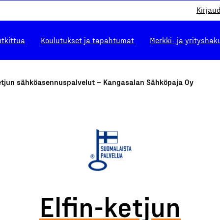
Kirjau
utkittua
Koulutukset ja tapahtumat
Merkki- ja yrityshak
ketjun sähköasennuspalvelut – Kangasalan Sähköpaja Oy
Elfin-ketjun