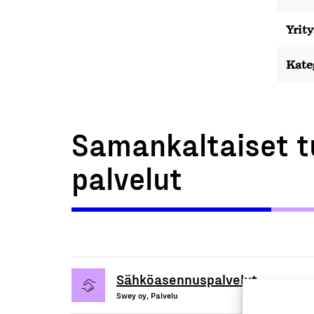
Yrity
Kate
Samankaltaiset t
palvelut
Sähköasennuspalvelut
Swey oy, Palvelu