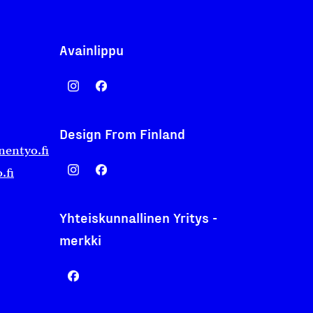
Avainlippu
Design From Finland
nentyo.fi
.fi
Yhteiskunnallinen Yritys -
merkki