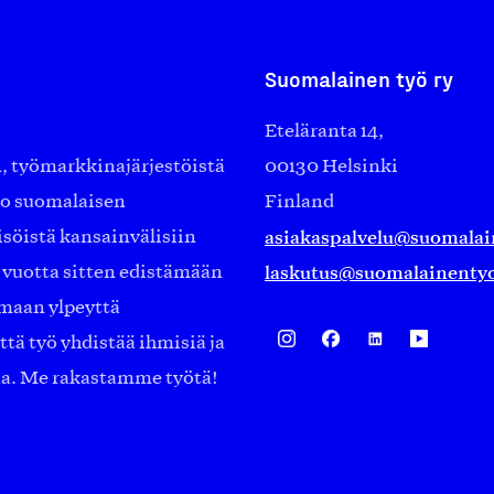
Suomalainen työ ry
Eteläranta 14,
työmarkkinajärjestöistä
00130 Helsinki
ko suomalaisen
Finland
asiakaspalvelu@suomalai
isöistä kansainvälisiin
laskutus@suomalainentyo
0 vuotta sitten edistämään
amaan ylpeyttä
ä työ yhdistää ihmisiä ja
aa. Me rakastamme työtä!