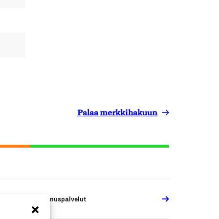
Palaa merkkihakuun
VI- ja sähköasennuspalvelut