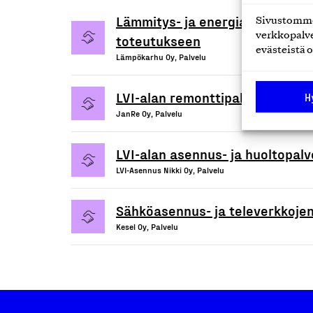
Lämmitys- ja energiaratkaisupa
Sivustomme 
verkkopalve
toteutukseen
evästeistä o
Lämpökarhu Oy, Palvelu
LVI-alan remonttipalvelut
H
JanRe Oy, Palvelu
LVI-alan asennus- ja huoltopalv
LVI-Asennus Nikki Oy, Palvelu
Sähköasennus- ja televerkkoje
Kesel Oy, Palvelu