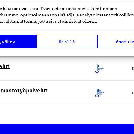
lvelut suunnittelusta
käyttää evästeitä. Evästeet auttavat meitä kehittämään
luamme, optimoimaan sen sisältöjä ja analysoimaan verkkoliike
L
n välttämättömiä, jotta sivut toimisivat oikein.
yväksy
Kiellä
Asetuk
L
elut
L
nmastotyöpalvelut
L