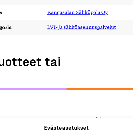
s
Kangasalan Sähköpaja Oy
goria
LVI- ja sähköasennuspalvelut
uotteet tai
L
Evästeasetukset