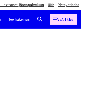
du extranet-jäsenpalveluun
UKK
Yhteystiedot
u
Tee hakemus
Valikko