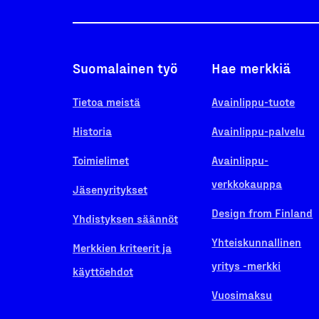
Suomalainen työ
Hae merkkiä
Tietoa meistä
Avainlippu-tuote
Historia
Avainlippu-palvelu
Toimielimet
Avainlippu-
verkkokauppa
Jäsenyritykset
Design from Finland
Yhdistyksen säännöt
Yhteiskunnallinen
Merkkien kriteerit ja
yritys -merkki
käyttöehdot
Vuosimaksu