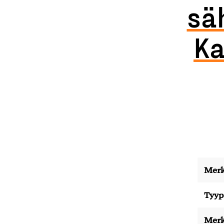
sä
Ka
Merk
Tyyp
Merk