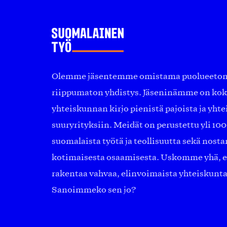
Olemme jäsentemme omistama puolueeton, 
riippumaton yhdistys. Jäseninämme on ko
yhteiskunnan kirjo pienistä pajoista ja yhte
suuryrityksiin. Meidät on perustettu yli 10
suomalaista työtä ja teollisuutta sekä nost
kotimaisesta osaamisesta. Uskomme yhä, ett
rakentaa vahvaa, elinvoimaista yhteiskunt
Sanoimmeko sen jo?