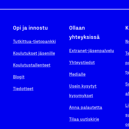
Opi ja innostu
Ollaan
K
yhteyksissä
Tutkittua-tietopankki
N
Extranet-jäsenpalvelu
Koulutukset jäsenille
T
Yhteystiedot
p
Koulutustallenteet
t
Medialle
Blogit
S
Usein kysytyt
Tiedotteet
a
kysymykset
L
Anna palautetta
s
Tilaa uutiskirje
o