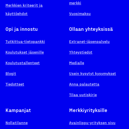
merkki
Merkkien kriteerit ja
käyttöehdot
Vuosimaksu
Opi ja innostu
Ollaan yhteyksissä
Tutkittua-tietopankki
Extranet-jäsenpalvelu
Koulutukset jäsenille
Yhteystiedot
Koulutustallenteet
Medialle
Blogit
Usein kysytyt kysymykset
Tiedotteet
Anna palautetta
Tilaa uutiskirje
Kampanjat
Merkkiyrityksille
Nollatilanne
Avainlippu-yrityksen sivu