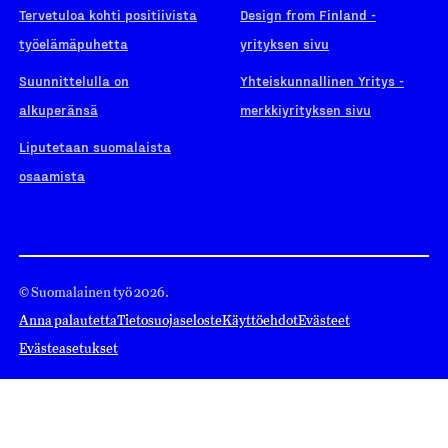
Tervetuloa kohti positiivista
Design from Finland -
työelämäpuhetta
yrityksen sivu
Suunnittelulla on
Yhteiskunnallinen Yritys -
alkuperänsä
merkkiyrityksen sivu
Liputetaan suomalaista
osaamista
© Suomalainen työ 2026.
Anna palautetta
Tietosuojaseloste
Käyttöehdot
Evästeet
Evästeasetukset