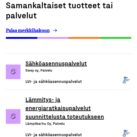
Samankaltaiset tuotteet tai
palvelut
Palaa merkkihakuun
Sähköasennuspalvelut
Swey oy, Palvelu
LVI- ja sähköasennuspalvelut
Lämmitys- ja
energiaratkaisupalvelut
suunnittelusta toteutukseen
Lämpökarhu Oy, Palvelu
LVI- ja sähköasennuspalvelut