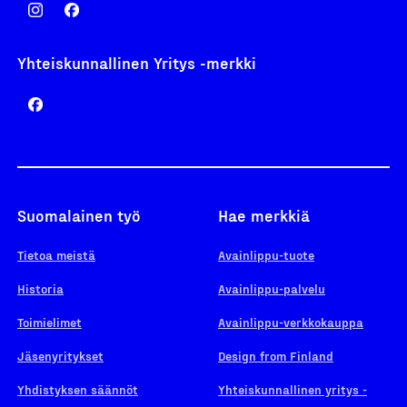
Yhteiskunnallinen Yritys -merkki
Suomalainen työ
Hae merkkiä
Tietoa meistä
Avainlippu-tuote
Historia
Avainlippu-palvelu
Toimielimet
Avainlippu-verkkokauppa
Jäsenyritykset
Design from Finland
Yhdistyksen säännöt
Yhteiskunnallinen yritys -