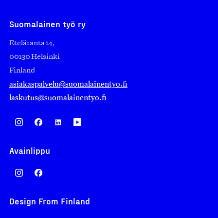
Suomalainen työ ry
Eteläranta 14,
00130 Helsinki
Finland
asiakaspalvelu@suomalainentyo.fi
laskutus@suomalainentyo.fi
Avainlippu
Design From Finland