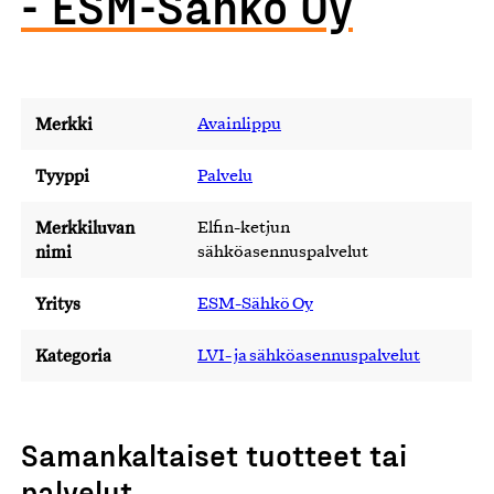
- ESM-Sähkö Oy
Merkki
Avainlippu
Tyyppi
Palvelu
Merkkiluvan
Elfin-ketjun
nimi
sähköasennuspalvelut
Yritys
ESM-Sähkö Oy
Kategoria
LVI- ja sähköasennuspalvelut
Samankaltaiset tuotteet tai
palvelut