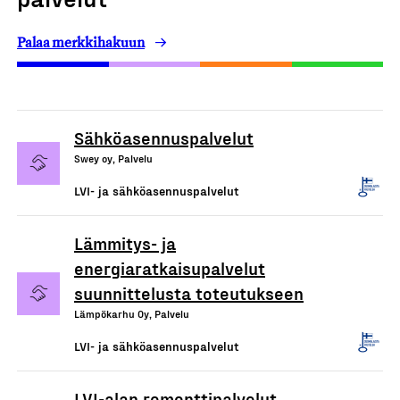
Palaa merkkihakuun
Sähköasennuspalvelut
Swey oy, Palvelu
LVI- ja sähköasennuspalvelut
Lämmitys- ja
energiaratkaisupalvelut
suunnittelusta toteutukseen
Lämpökarhu Oy, Palvelu
LVI- ja sähköasennuspalvelut
LVI-alan remonttipalvelut