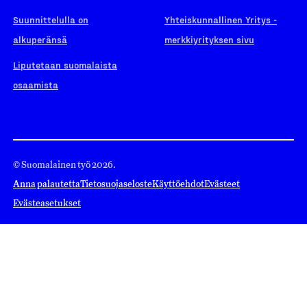
Suunnittelulla on
Yhteiskunnallinen Yritys -
alkuperänsä
merkkiyrityksen sivu
Liputetaan suomalaista
osaamista
© Suomalainen työ 2026.
Anna palautetta
Tietosuojaseloste
Käyttöehdot
Evästeet
Evästeasetukset