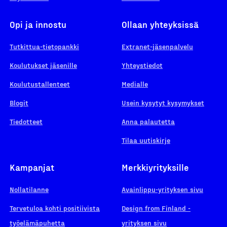
Opi ja innostu
Ollaan yhteyksissä
Tutkittua-tietopankki
Extranet-jäsenpalvelu
Koulutukset jäsenille
Yhteystiedot
Koulutustallenteet
Medialle
Blogit
Usein kysytyt kysymykset
Tiedotteet
Anna palautetta
Tilaa uutiskirje
Kampanjat
Merkkiyrityksille
Nollatilanne
Avainlippu-yrityksen sivu
Tervetuloa kohti positiivista
Design from Finland -
työelämäpuhetta
yrityksen sivu