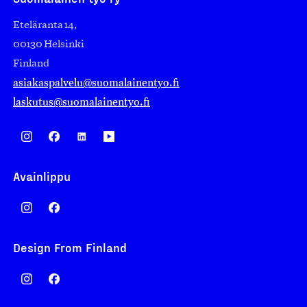
Eteläranta 14,
00130 Helsinki
Finland
asiakaspalvelu@suomalainentyo.fi
laskutus@suomalainentyo.fi
Avainlippu
Design From Finland