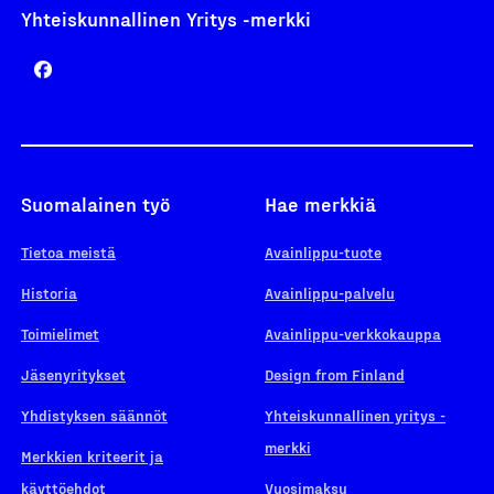
Yhteiskunnallinen Yritys -merkki
Suomalainen työ
Hae merkkiä
Tietoa meistä
Avainlippu-tuote
Historia
Avainlippu-palvelu
Toimielimet
Avainlippu-verkkokauppa
Jäsenyritykset
Design from Finland
Yhdistyksen säännöt
Yhteiskunnallinen yritys -
merkki
Merkkien kriteerit ja
käyttöehdot
Vuosimaksu