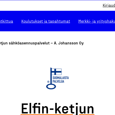
Kirjau
utkittua
Koulutukset ja tapahtumat
Merkki- ja yrityshak
etjun sähköasennuspalvelut – A. Johansson Oy
Elfin-ketjun