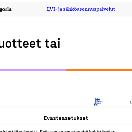
goria
LVI- ja sähköasennuspalvelut
uotteet tai
L
Evästeasetukset
lvelut suunnittelusta
L
käyttää evästeitä. Evästeet auttavat meitä kehittämään