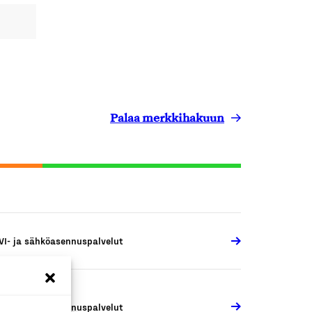
Palaa merkkihakuun
VI- ja sähköasennuspalvelut
VI- ja sähköasennuspalvelut