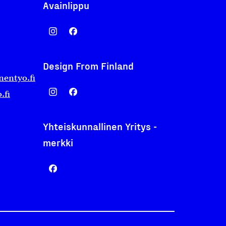
Avainlippu
Design From Finland
nentyo.fi
.fi
Yhteiskunnallinen Yritys -
merkki