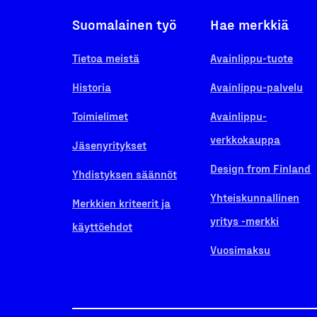
Suomalainen työ
Hae merkkiä
Tietoa meistä
Avainlippu-tuote
Historia
Avainlippu-palvelu
Toimielimet
Avainlippu-
verkkokauppa
Jäsenyritykset
Design from Finland
Yhdistyksen säännöt
Yhteiskunnallinen
Merkkien kriteerit ja
yritys -merkki
käyttöehdot
Vuosimaksu