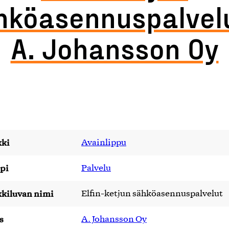
hköasennuspalvelu
A. Johansson Oy
ki
Avainlippu
pi
Palvelu
kiluvan nimi
Elfin-ketjun sähköasennuspalvelut
s
A. Johansson Oy