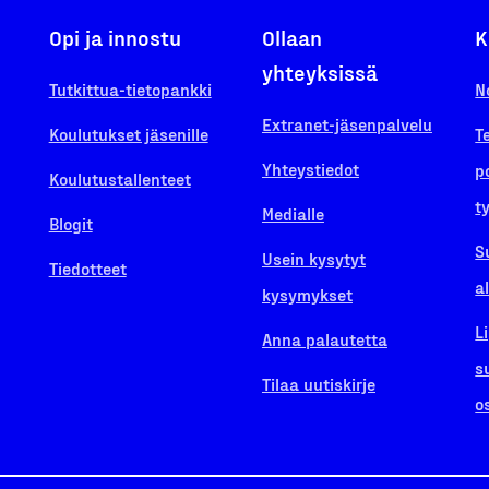
Opi ja innostu
Ollaan
K
yhteyksissä
Tutkittua-tietopankki
N
Extranet-jäsenpalvelu
Koulutukset jäsenille
T
Yhteystiedot
p
Koulutustallenteet
t
Medialle
Blogit
S
Usein kysytyt
Tiedotteet
a
kysymykset
L
Anna palautetta
s
Tilaa uutiskirje
o