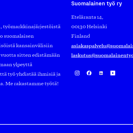
Suomalainen työ ry
Eteläranta 14,
työmarkkinajärjestöistä
00130 Helsinki
ko suomalaisen
Finland
asiakaspalvelu@suomalai
isöistä kansainvälisiin
laskutus@suomalainentyo
0 vuotta sitten edistämään
amaan ylpeyttä
ä työ yhdistää ihmisiä ja
aa. Me rakastamme työtä!