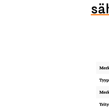
sä
Merk
Tyyp
Merk
Yrity