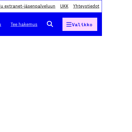
du extranet-jäsenpalveluun
UKK
Yhteystiedot
u
Tee hakemus
Valikko