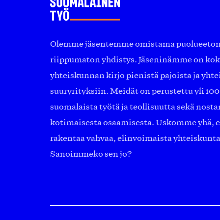
Olemme jäsentemme omistama puolueeton, 
riippumaton yhdistys. Jäseninämme on ko
yhteiskunnan kirjo pienistä pajoista ja yhte
suuryrityksiin. Meidät on perustettu yli 10
suomalaista työtä ja teollisuutta sekä nost
kotimaisesta osaamisesta. Uskomme yhä, ett
rakentaa vahvaa, elinvoimaista yhteiskunt
Sanoimmeko sen jo?