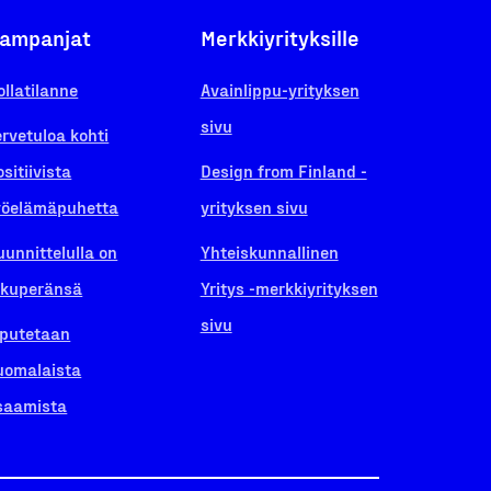
ampanjat
Merkkiyrityksille
ollatilanne
Avainlippu-yrityksen
sivu
ervetuloa kohti
ositiivista
Design from Finland -
yöelämäpuhetta
yrityksen sivu
uunnittelulla on
Yhteiskunnallinen
lkuperänsä
Yritys -merkkiyrityksen
sivu
iputetaan
uomalaista
saamista