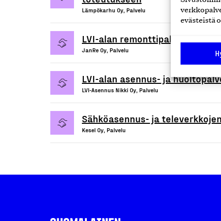
Lämpökarhu Oy, Palvelu
verkkopalve
evästeistä o
LVI-alan remonttipalvelut
JanRe Oy, Palvelu
H
LVI-alan asennus- ja huoltopalv
LVI-Asennus Nikki Oy, Palvelu
Sähköasennus- ja televerkkoje
Kesel Oy, Palvelu