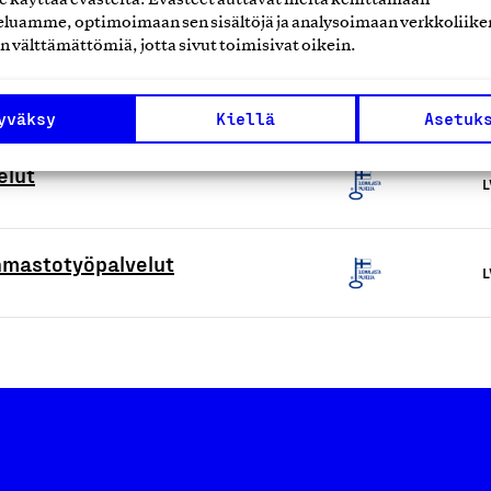
luamme, optimoimaan sen sisältöjä ja analysoimaan verkkoliike
n välttämättömiä, jotta sivut toimisivat oikein.
L
yväksy
Kiellä
Asetuk
elut
L
nmastotyöpalvelut
L