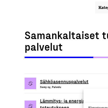
Kate
Samankaltaiset t
palvelut
Sähköasennuspalvelut
Swey oy, Palvelu
Lämmitys- ja energiaratkaisupa
toteutukseen
Sivustomme 