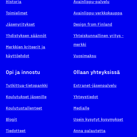
Historia
Avainlippu-palvelu
Toimielimet
Avainlippu-verkkokauppa
Jäsenyritykset
Design from Finland
Yhdistyksen säännöt
Yhteiskunnallinen yritys -
merkki
Merkkien kriteerit ja
käyttöehdot
Vuosimaksu
Opi ja innostu
Ollaan yhteyksissä
Tutkittua-tietopankki
Extranet-jäsenpalvelu
Koulutukset jäsenille
Yhteystiedot
Koulutustallenteet
Medialle
Blogit
Usein kysytyt kysymykset
Tiedotteet
Anna palautetta