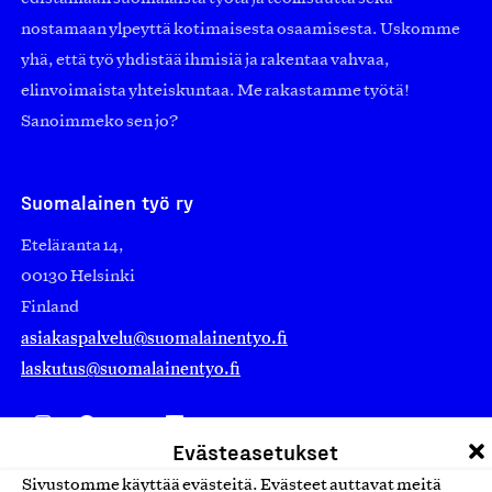
nostamaan ylpeyttä kotimaisesta osaamisesta. Uskomme
yhä, että työ yhdistää ihmisiä ja rakentaa vahvaa,
elinvoimaista yhteiskuntaa. Me rakastamme työtä!
Sanoimmeko sen jo?
Suomalainen työ ry
Eteläranta 14,
00130 Helsinki
Finland
asiakaspalvelu@suomalainentyo.fi
laskutus@suomalainentyo.fi
Evästeasetukset
Avainlippu
Sivustomme käyttää evästeitä. Evästeet auttavat meitä