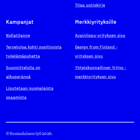
Tilaa uutiskirje
Kampanjat
Merkkiyrityksille
Nollatilanne
Avainlippu-yrityksen sivu
Tervetuloa kohti positiivista
Design from Finland -
työelämäpuhetta
yrityksen sivu
Suunnittelulla on
Yhteiskunnallinen Yritys -
alkuperänsä
merkkiyrityksen sivu
Liputetaan suomalaista
osaamista
© Suomalainen työ 2026.