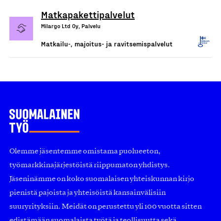
Matkapakettipalvelut
Milargo Ltd Oy, Palvelu
Matkailu-, majoitus- ja ravitsemispalvelut
Olemme jäsentemme omistama puolueeton,
työmarkkinajärjestöistä riippumaton yhdistys.
Jäseninämme on koko suomalaisen yhteiskunnan kirjo
pienistä pajoista ja yhteisöistä kansainvälisiin
suuryrityksiin. Meidät on perustettu yli 100 vuotta sitten
edistämään suomalaista työtä ja teollisuutta sekä