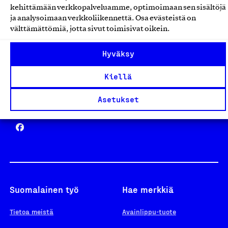
kehittämään verkkopalveluamme, optimoimaan sen sisältöjä
ja analysoimaan verkkoliikennettä. Osa evästeistä on
välttämättömiä, jotta sivut toimisivat oikein.
Design From Finland
Hyväksy
Kiellä
Asetukset
Yhteiskunnallinen Yritys -merkki
Suomalainen työ
Hae merkkiä
Tietoa meistä
Avainlippu-tuote