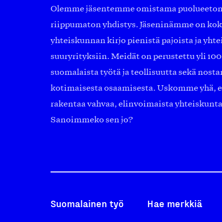
Olemme jäsentemme omistama puolueeton, 
riippumaton yhdistys. Jäseninämme on ko
yhteiskunnan kirjo pienistä pajoista ja yhte
suuryrityksiin. Meidät on perustettu yli 10
suomalaista työtä ja teollisuutta sekä nost
kotimaisesta osaamisesta. Uskomme yhä, ett
rakentaa vahvaa, elinvoimaista yhteiskunt
Sanoimmeko sen jo?
Suomalainen työ
Hae merkkiä