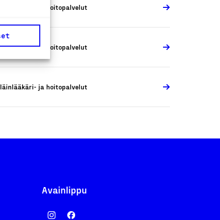
läinlääkäri- ja hoitopalvelut
set
läinlääkäri- ja hoitopalvelut
läinlääkäri- ja hoitopalvelut
Avainlippu