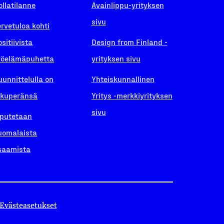
ollatilanne
Avainlippu-yrityksen
sivu
ervetuloa kohti
ositiivista
Design from Finland -
yöelämäpuhetta
yrityksen sivu
uunnittelulla on
Yhteiskunnallinen
lkuperänsä
Yritys -merkkiyrityksen
sivu
iputetaan
uomalaista
saamista
Evästeasetukset