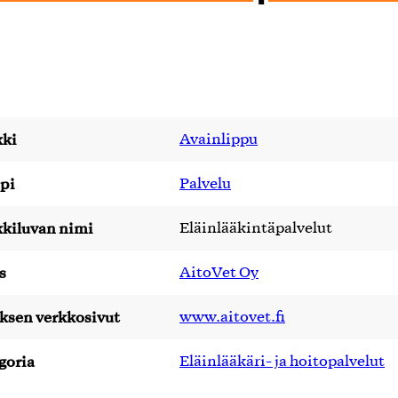
ki
Avainlippu
pi
Palvelu
kiluvan nimi
Eläinlääkintäpalvelut
s
AitoVet Oy
yksen verkkosivut
www.aitovet.fi
goria
Eläinlääkäri- ja hoitopalvelut