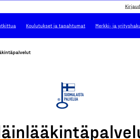
Kirjau
utkittua
Koulutukset ja tapahtumat
Merkki- ja yrityshak
äkintäpalvelut
läinlääkintäpalvel