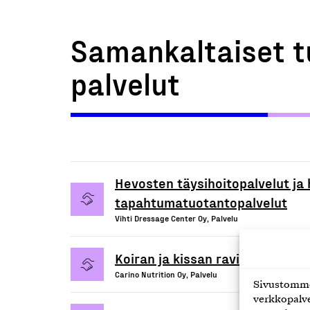
Samankaltaiset t
palvelut
Hevosten täysihoitopalvelut ja
tapahtumatuotantopalvelut
Vihti Dressage Center Oy, Palvelu
Koiran ja kissan ravitsemusneu
Carino Nutrition Oy, Palvelu
Sivustomme 
verkkopalve