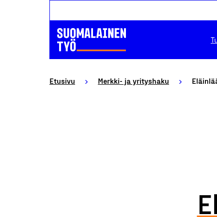
T
Etusivu
Merkki- ja yrityshaku
Eläinlä
E