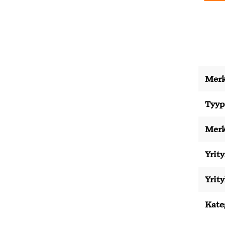
Merk
Tyyp
Merk
Yrity
Yrit
Kate