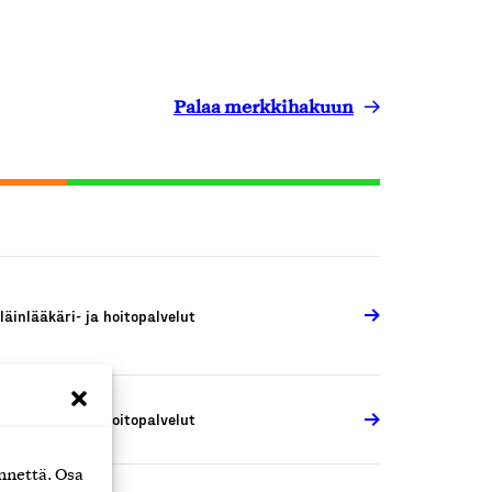
Palaa merkkihakuun
läinlääkäri- ja hoitopalvelut
läinlääkäri- ja hoitopalvelut
nnettä. Osa