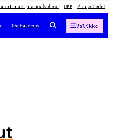
du extranet-jäsenpalveluun
UKK
Yhteystiedot
u
Tee hakemus
Valikko
ut