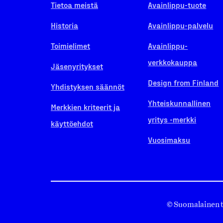
Tietoa meistä
Avainlippu-tuote
Historia
Avainlippu-palvelu
Toimielimet
Avainlippu-
verkkokauppa
Jäsenyritykset
Design from Finland
Yhdistyksen säännöt
Yhteiskunnallinen
Merkkien kriteerit ja
yritys -merkki
käyttöehdot
Vuosimaksu
© Suomalainen 