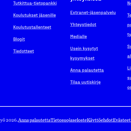
Tutkittua-tietopankki
N
Extranet-jäsenpalvelu
Koulutukset jäsenille
T
Yhteystiedot
p
Koulutustallenteet
t
Medialle
Blogit
S
Usein kysytyt
Tiedotteet
a
kysymykset
L
Anna palautetta
s
Tilaa uutiskirje
o
työ 2026.
Anna palautetta
Tietosuojaseloste
Käyttöehdot
Evästeet