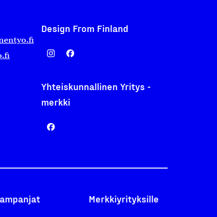
Design From Finland
nentyo.fi
.fi
Yhteiskunnallinen Yritys -
merkki
ampanjat
Merkkiyrityksille