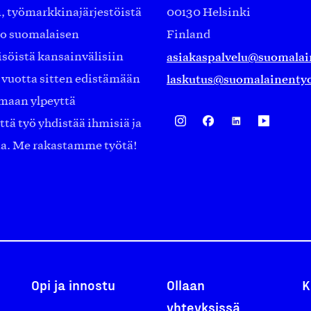
työmarkkinajärjestöistä
00130 Helsinki
ko suomalaisen
Finland
asiakaspalvelu@suomalai
isöistä kansainvälisiin
laskutus@suomalainentyo
0 vuotta sitten edistämään
amaan ylpeyttä
ä työ yhdistää ihmisiä ja
aa. Me rakastamme työtä!
Opi ja innostu
Ollaan
K
yhteyksissä