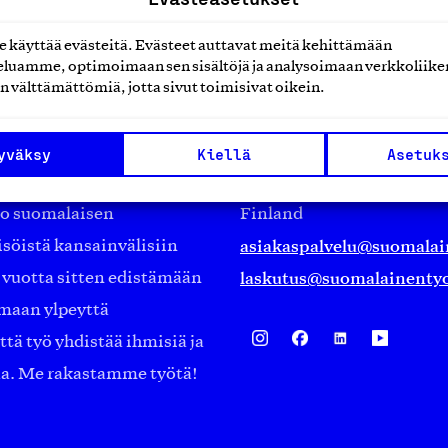
käyttää evästeitä. Evästeet auttavat meitä kehittämään
luamme, optimoimaan sen sisältöjä ja analysoimaan verkkoliike
n välttämättömiä, jotta sivut toimisivat oikein.
Suomalainen työ ry
Eteläranta 14,
yväksy
Kiellä
Asetuk
työmarkkinajärjestöistä
00130 Helsinki
ko suomalaisen
Finland
asiakaspalvelu@suomalai
isöistä kansainvälisiin
laskutus@suomalainentyo
0 vuotta sitten edistämään
amaan ylpeyttä
ä työ yhdistää ihmisiä ja
aa. Me rakastamme työtä!