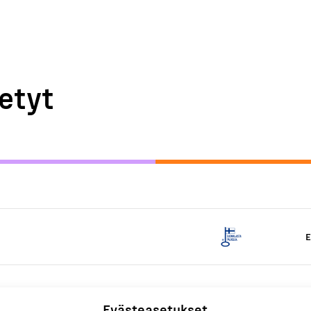
etyt
E
Evästeasetukset