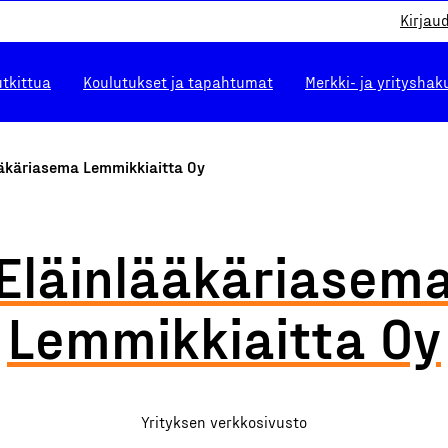
Kirjau
utkittua
Koulutukset ja tapahtumat
Merkki- ja yrityshak
ääkäriasema Lemmikkiaitta Oy
Eläinlääkäriasem
Lemmikkiaitta Oy
Yrityksen verkkosivusto