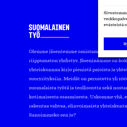
Sivustomme 
verkkopalve
evästeistä o
H
Olemme jäsentemme omistama puolueeton, 
riippumaton yhdistys. Jäseninämme on ko
yhteiskunnan kirjo pienistä pajoista ja yhte
suuryrityksiin. Meidät on perustettu yli 10
suomalaista työtä ja teollisuutta sekä nost
kotimaisesta osaamisesta. Uskomme yhä, ett
rakentaa vahvaa, elinvoimaista yhteiskunt
Sanoimmeko sen jo?