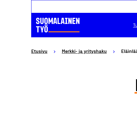
T
Etusivu
Merkki- ja yrityshaku
Eläinl