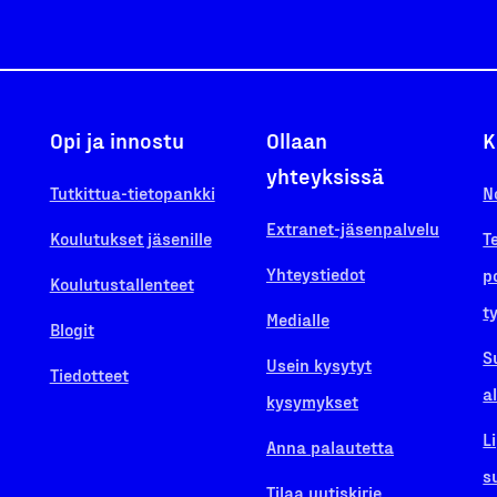
Opi ja innostu
Ollaan
K
yhteyksissä
Tutkittua-tietopankki
N
Extranet-jäsenpalvelu
Koulutukset jäsenille
T
Yhteystiedot
p
Koulutustallenteet
t
Medialle
Blogit
S
Usein kysytyt
Tiedotteet
a
kysymykset
L
Anna palautetta
s
Tilaa uutiskirje