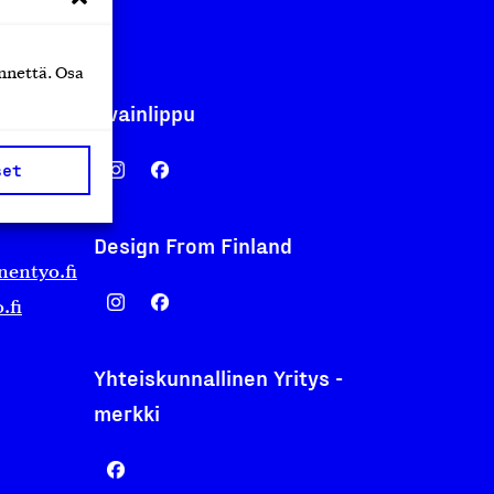
nnettä. Osa
Avainlippu
set
Design From Finland
nentyo.fi
.fi
Yhteiskunnallinen Yritys -
merkki