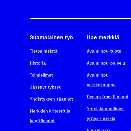
Suomalainen työ
Hae merkkiä
Tietoa meistä
Avainlippu-tuote
Historia
Avainlippu-palvelu
Toimielimet
Avainlippu-
verkkokauppa
Jäsenyritykset
Design from Finland
Yhdistyksen säännöt
Yhteiskunnallinen
Merkkien kriteerit ja
yritys -merkki
käyttöehdot
Vuosimaksu