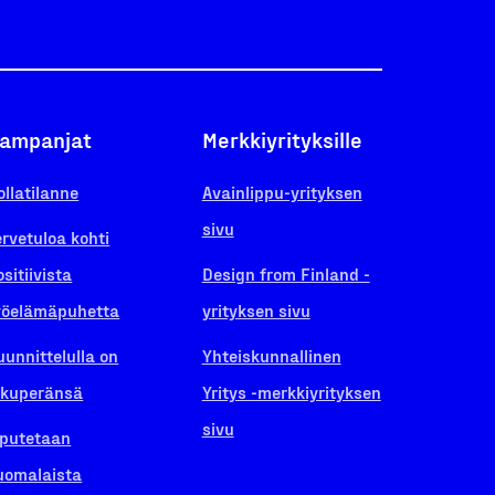
ampanjat
Merkkiyrityksille
ollatilanne
Avainlippu-yrityksen
sivu
ervetuloa kohti
ositiivista
Design from Finland -
yöelämäpuhetta
yrityksen sivu
uunnittelulla on
Yhteiskunnallinen
lkuperänsä
Yritys -merkkiyrityksen
sivu
iputetaan
uomalaista