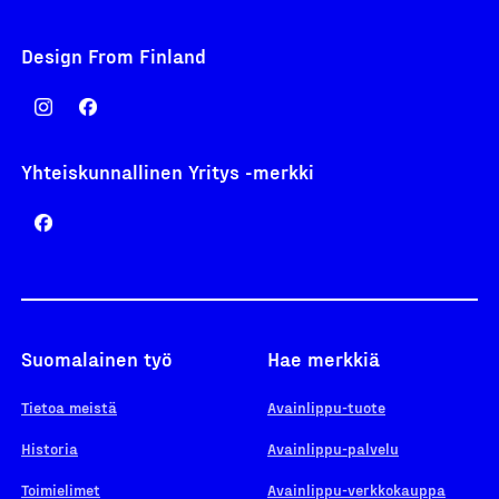
Design From Finland
Yhteiskunnallinen Yritys -merkki
Suomalainen työ
Hae merkkiä
Tietoa meistä
Avainlippu-tuote
Historia
Avainlippu-palvelu
Toimielimet
Avainlippu-verkkokauppa