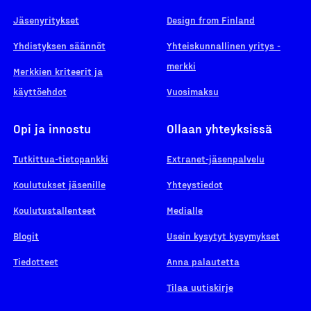
Jäsenyritykset
Design from Finland
Yhdistyksen säännöt
Yhteiskunnallinen yritys -
merkki
Merkkien kriteerit ja
käyttöehdot
Vuosimaksu
Opi ja innostu
Ollaan yhteyksissä
Tutkittua-tietopankki
Extranet-jäsenpalvelu
Koulutukset jäsenille
Yhteystiedot
Koulutustallenteet
Medialle
Blogit
Usein kysytyt kysymykset
Tiedotteet
Anna palautetta
Tilaa uutiskirje