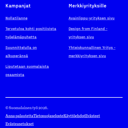
Kampanjat
Merkkiyrityksille
Nollatilanne
Avainlippu-yrityksen sivu
Tervetuloa kohti positiivista
Design from Finland -
työelämäpuhetta
yrityksen sivu
Suunnittelulla on
Yhteiskunnallinen Yritys -
alkuperänsä
merkkiyrityksen sivu
Liputetaan suomalaista
osaamista
© Suomalainen työ 2026.
Anna palautetta
Tietosuojaseloste
Käyttöehdot
Evästeet
Evästeasetukset