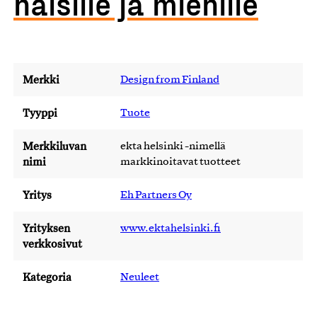
naisille ja miehille
Merkki
Design from Finland
Tyyppi
Tuote
Merkkiluvan
ekta helsinki -nimellä
nimi
markkinoitavat tuotteet
Yritys
Eh Partners Oy
Yrityksen
www.ektahelsinki.fi
verkkosivut
Kategoria
Neuleet