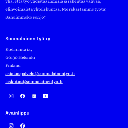
yhä, että työ yhdistää ihmisiä ja rakentaa vahvaa,
elinvoimaista yhteiskuntaa. Me rakastamme työtä!
Sanoimmeko sen jo?
Suomalainen työ ry
Eteläranta 14,
00130 Helsinki
Finland
asiakaspalvelu@suomalainentyo.fi
laskutus@suomalainentyo.fi
Avainlippu