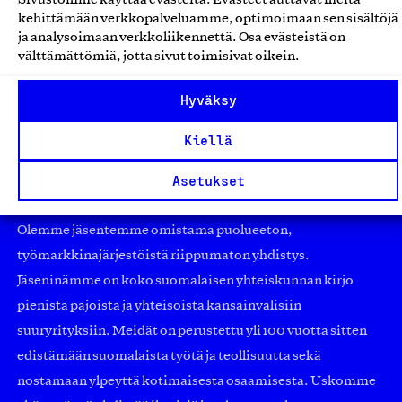
Kainotar Oy, Tuote
kehittämään verkkopalveluamme, optimoimaan sen sisältöjä
Neuleet
ja analysoimaan verkkoliikennettä. Osa evästeistä on
välttämättömiä, jotta sivut toimisivat oikein.
Hyväksy
Kiellä
Asetukset
Olemme jäsentemme omistama puolueeton,
työmarkkinajärjestöistä riippumaton yhdistys.
Jäseninämme on koko suomalaisen yhteiskunnan kirjo
pienistä pajoista ja yhteisöistä kansainvälisiin
suuryrityksiin. Meidät on perustettu yli 100 vuotta sitten
edistämään suomalaista työtä ja teollisuutta sekä
nostamaan ylpeyttä kotimaisesta osaamisesta. Uskomme