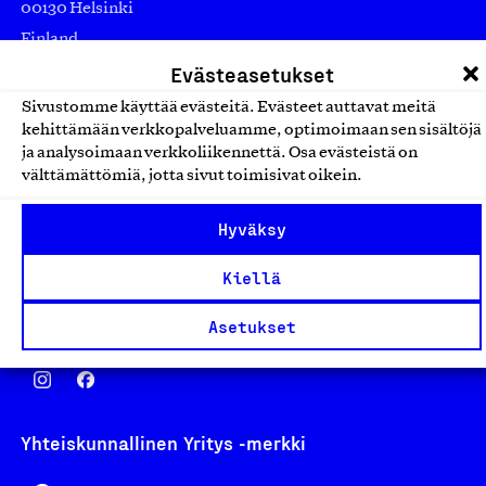
00130 Helsinki
Finland
asiakaspalvelu@suomalainentyo.fi
Evästeasetukset
laskutus@suomalainentyo.fi
Sivustomme käyttää evästeitä. Evästeet auttavat meitä
kehittämään verkkopalveluamme, optimoimaan sen sisältöjä
ja analysoimaan verkkoliikennettä. Osa evästeistä on
välttämättömiä, jotta sivut toimisivat oikein.
Avainlippu
Hyväksy
Kiellä
Asetukset
Design From Finland
Yhteiskunnallinen Yritys -merkki