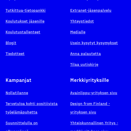
Tutkittua-tietopankki
Extranet-jäsenpalvelu
Koulutukset jäsenille
Yhteystiedot
Koulutustallenteet
Medialle
Blogit
Usein kysytyt kysymykset
Tiedotteet
Anna palautetta
Tilaa uutiskirje
Kampanjat
Merkkiyrityksille
Nollatilanne
Avainlippu-yrityksen sivu
Tervetuloa kohti positiivista
Design from Finland -
työelämäpuhetta
yrityksen sivu
Suunnittelulla on
Yhteiskunnallinen Yritys -