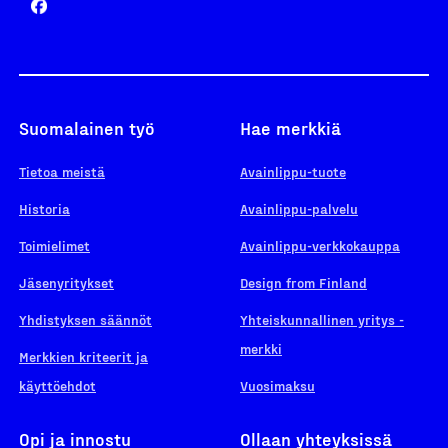
Suomalainen työ
Hae merkkiä
Tietoa meistä
Avainlippu-tuote
Historia
Avainlippu-palvelu
Toimielimet
Avainlippu-verkkokauppa
Jäsenyritykset
Design from Finland
Yhdistyksen säännöt
Yhteiskunnallinen yritys -
merkki
Merkkien kriteerit ja
käyttöehdot
Vuosimaksu
Opi ja innostu
Ollaan yhteyksissä