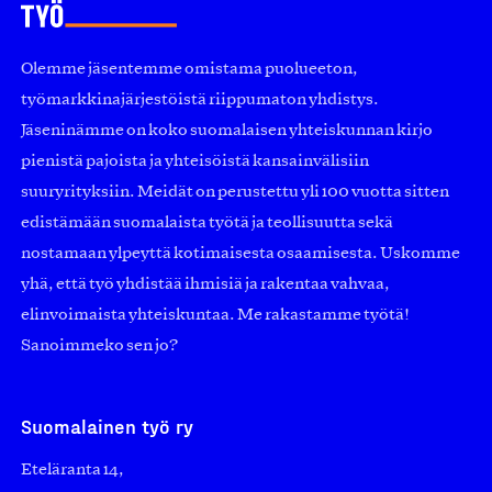
Olemme jäsentemme omistama puolueeton,
työmarkkinajärjestöistä riippumaton yhdistys.
Jäseninämme on koko suomalaisen yhteiskunnan kirjo
pienistä pajoista ja yhteisöistä kansainvälisiin
suuryrityksiin. Meidät on perustettu yli 100 vuotta sitten
edistämään suomalaista työtä ja teollisuutta sekä
nostamaan ylpeyttä kotimaisesta osaamisesta. Uskomme
yhä, että työ yhdistää ihmisiä ja rakentaa vahvaa,
elinvoimaista yhteiskuntaa. Me rakastamme työtä!
Sanoimmeko sen jo?
Suomalainen työ ry
Eteläranta 14,