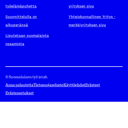
työelämäpuhetta
yrityksen sivu
Suunnittelulla on
Yhteiskunnallinen Yritys -
alkuperänsä
merkkiyrityksen sivu
Liputetaan suomalaista
osaamista
© Suomalainen työ 2026.
Anna palautetta
Tietosuojaseloste
Käyttöehdot
Evästeet
Evästeasetukset