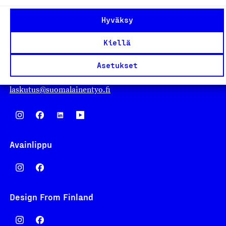
Suomalainen työ ry
Hyväksy
Eteläranta 14,
Kiellä
00130 Helsinki
Finland
Asetukset
asiakaspalvelu@suomalainentyo.fi
laskutus@suomalainentyo.fi
Avainlippu
Design From Finland