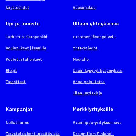
käyttöehdot
Vuosimaksu
Opi ja innostu
Ollaan yhteyksissä
Tutkittua-tietopankki
Extranet-jäsenpalvelu
Koulutukset jäsenille
Yhteystiedot
Koulutustallenteet
Medialle
Blogit
Usein kysytyt kysymykset
Tiedotteet
Anna palautetta
Tilaa uutiskirje
Kampanjat
Merkkiyrityksille
Nollatilanne
Avainlippu-yrityksen sivu
Tervetuloa kohti positiivista
Design from Finland -