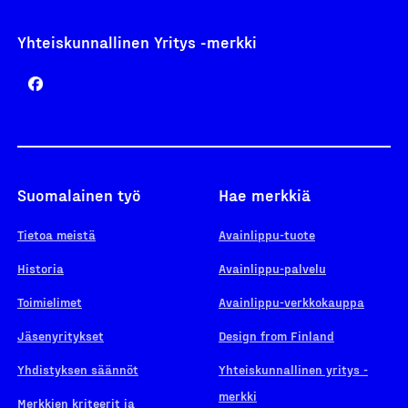
Yhteiskunnallinen Yritys -merkki
Suomalainen työ
Hae merkkiä
Tietoa meistä
Avainlippu-tuote
Historia
Avainlippu-palvelu
Toimielimet
Avainlippu-verkkokauppa
Jäsenyritykset
Design from Finland
Yhdistyksen säännöt
Yhteiskunnallinen yritys -
merkki
Merkkien kriteerit ja