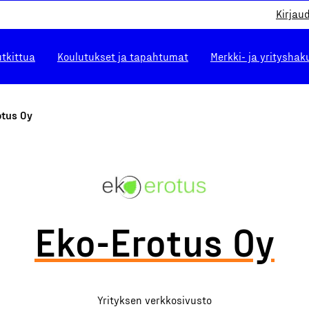
Kirjau
utkittua
Koulutukset ja tapahtumat
Merkki- ja yrityshak
otus Oy
Eko-Erotus Oy
Yrityksen verkkosivusto