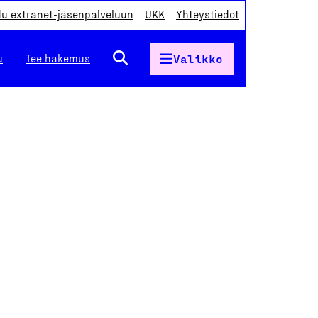
du extranet-jäsenpalveluun
UKK
Yhteystiedot
u
Tee hakemus
Valikko