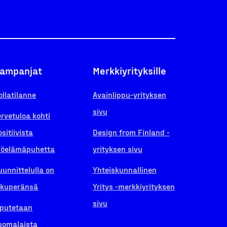
ampanjat
Merkkiyrityksille
ollatilanne
Avainlippu-yrityksen
sivu
ervetuloa kohti
ositiivista
Design from Finland -
yöelämäpuhetta
yrityksen sivu
uunnittelulla on
Yhteiskunnallinen
lkuperänsä
Yritys -merkkiyrityksen
sivu
iputetaan
uomalaista