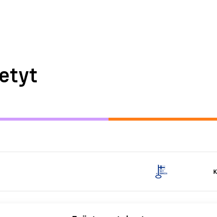
etyt
K