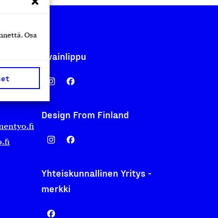
nnettä. Osa
Avainlippu
set
Design From Finland
nentyo.fi
.fi
Yhteiskunnallinen Yritys -
merkki