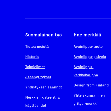
Suomalainen työ
Hae merkkiä
Tietoa meistä
Avainlippu-tuote
Historia
Avainlippu-palvelu
Toimielimet
Avainlippu-
verkkokauppa
Jäsenyritykset
Design from Finland
Yhdistyksen säännöt
Yhteiskunnallinen
Merkkien kriteerit ja
yritys -merkki
käyttöehdot