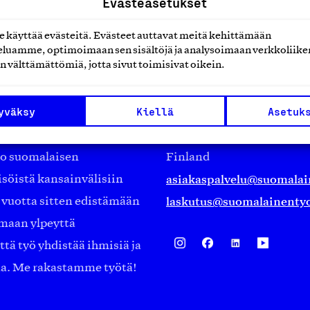
Evästeasetukset
käyttää evästeitä. Evästeet auttavat meitä kehittämään
luamme, optimoimaan sen sisältöjä ja analysoimaan verkkoliike
n välttämättömiä, jotta sivut toimisivat oikein.
Suomalainen työ ry
yväksy
Kiellä
Asetuk
Eteläranta 14,
työmarkkinajärjestöistä
00130 Helsinki
ko suomalaisen
Finland
asiakaspalvelu@suomalai
isöistä kansainvälisiin
laskutus@suomalainentyo
0 vuotta sitten edistämään
amaan ylpeyttä
ä työ yhdistää ihmisiä ja
aa. Me rakastamme työtä!