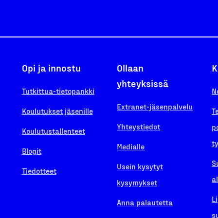
Opi ja innostu
Ollaan
K
yhteyksissä
Tutkittua-tietopankki
N
Extranet-jäsenpalvelu
Koulutukset jäsenille
T
Yhteystiedot
p
Koulutustallenteet
t
Medialle
Blogit
S
Usein kysytyt
Tiedotteet
a
kysymykset
L
Anna palautetta
s