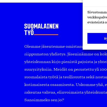
Sivustomme 
verkkopalve
evästeistä o
H
Olemme jäsentemme omistama puolueeton, 
riippumaton yhdistys. Jäseninämme on ko
yhteiskunnan kirjo pienistä pajoista ja yhte
suuryrityksiin. Meidät on perustettu yli 10
suomalaista työtä ja teollisuutta sekä nost
kotimaisesta osaamisesta. Uskomme yhä, ett
rakentaa vahvaa, elinvoimaista yhteiskunt
Sanoimmeko sen jo?