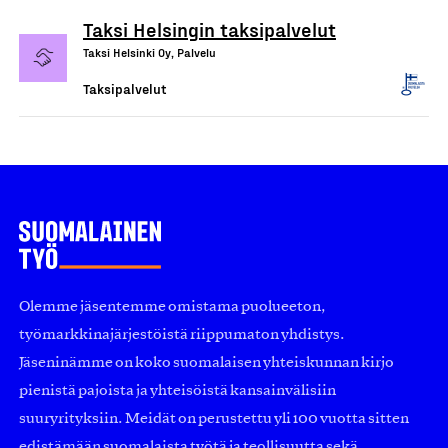
Taksi Helsingin taksipalvelut
Taksi Helsinki Oy, Palvelu
Taksipalvelut
Olemme jäsentemme omistama puolueeton,
työmarkkinajärjestöistä riippumaton yhdistys.
Jäseninämme on koko suomalaisen yhteiskunnan kirjo
pienistä pajoista ja yhteisöistä kansainvälisiin
suuryrityksiin. Meidät on perustettu yli 100 vuotta sitten
edistämään suomalaista työtä ja teollisuutta sekä