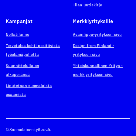
Tilaa uutiskirje
Kampanjat
Merkkiyrityksille
Nollatilanne
Avainlippu-yrityksen sivu
Tervetuloa kohti positiivista
Design from Finland -
työelämäpuhetta
yrityksen sivu
Suunnittelulla on
Yhteiskunnallinen Yritys -
alkuperänsä
merkkiyrityksen sivu
Liputetaan suomalaista
osaamista
© Suomalainen työ 2026.