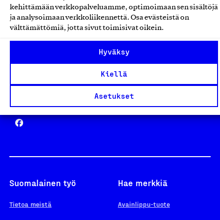
kehittämään verkkopalveluamme, optimoimaan sen sisältöjä
ja analysoimaan verkkoliikennettä. Osa evästeistä on
välttämättömiä, jotta sivut toimisivat oikein.
Design From Finland
Hyväksy
Kiellä
Asetukset
Yhteiskunnallinen Yritys -merkki
Suomalainen työ
Hae merkkiä
Tietoa meistä
Avainlippu-tuote