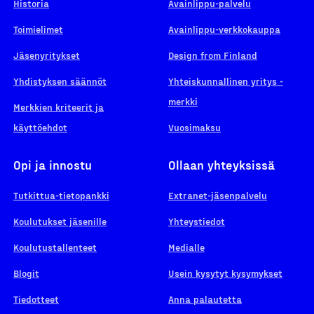
Historia
Avainlippu-palvelu
Toimielimet
Avainlippu-verkkokauppa
Jäsenyritykset
Design from Finland
Yhdistyksen säännöt
Yhteiskunnallinen yritys -
merkki
Merkkien kriteerit ja
käyttöehdot
Vuosimaksu
Opi ja innostu
Ollaan yhteyksissä
Tutkittua-tietopankki
Extranet-jäsenpalvelu
Koulutukset jäsenille
Yhteystiedot
Koulutustallenteet
Medialle
Blogit
Usein kysytyt kysymykset
Tiedotteet
Anna palautetta