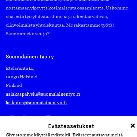
nostamaan ylpeyttä kotimaisesta osaamisesta. Uskomme
yhä, että työ yhdistää ihmisiä ja rakentaa vahvaa,
elinvoimaista yhteiskuntaa. Me rakastamme työtä!
Sanoimmeko sen jo?
Suomalainen työ ry
Eteläranta 14,
00130 Helsinki
Finland
asiakaspalvelu@suomalainentyo.fi
laskutus@suomalainentyo.fi
Evästeasetukset
Avainlippu
Sivustomme käyttää evästeitä. Evästeet auttavat meitä