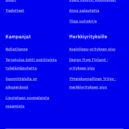
Tiedotteet
Anna palautetta
Tilaa uutiskirje
Kampanjat
Merkkiyrityksille
Nollatilanne
Avainlippu-yrityksen sivu
Tervetuloa kohti positiivista
Design from Finland -
työelämäpuhetta
yrityksen sivu
Suunnittelulla on
Yhteiskunnallinen Yritys -
alkuperänsä
merkkiyrityksen sivu
Liputetaan suomalaista
osaamista