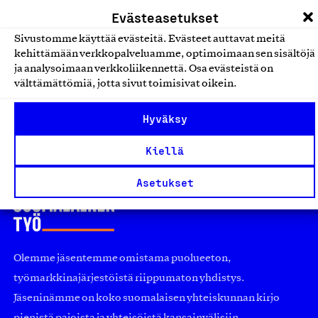
Yrjö ja Hanna Kodit -
Evästeasetukset
Asumispalvelut ikäihmisille ja
Sivustomme käyttää evästeitä. Evästeet auttavat meitä
muille erityisryhmille
kehittämään verkkopalveluamme, optimoimaan sen sisältöjä
Yrjö ja Hanna -säätiö sr, Palvelu
ja analysoimaan verkkoliikennettä. Osa evästeistä on
välttämättömiä, jotta sivut toimisivat oikein.
Hoiva-, asumis-, kuntoutus- ja
sosiaalipalvelut
Hyväksy
Kiellä
Asetukset
Olemme jäsentemme omistama puolueeton,
työmarkkinajärjestöistä riippumaton yhdistys.
Jäseninämme on koko suomalaisen yhteiskunnan kirjo