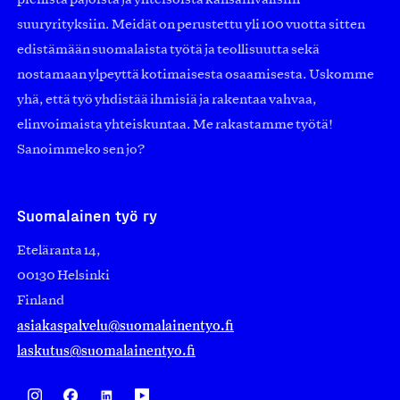
pienistä pajoista ja yhteisöistä kansainvälisiin
suuryrityksiin. Meidät on perustettu yli 100 vuotta sitten
edistämään suomalaista työtä ja teollisuutta sekä
nostamaan ylpeyttä kotimaisesta osaamisesta. Uskomme
yhä, että työ yhdistää ihmisiä ja rakentaa vahvaa,
elinvoimaista yhteiskuntaa. Me rakastamme työtä!
Sanoimmeko sen jo?
Suomalainen työ ry
Eteläranta 14,
00130 Helsinki
Finland
asiakaspalvelu@suomalainentyo.fi
laskutus@suomalainentyo.fi