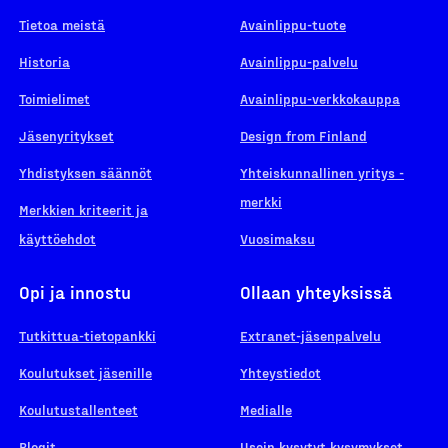
Tietoa meistä
Avainlippu-tuote
Historia
Avainlippu-palvelu
Toimielimet
Avainlippu-verkkokauppa
Jäsenyritykset
Design from Finland
Yhdistyksen säännöt
Yhteiskunnallinen yritys -
merkki
Merkkien kriteerit ja
käyttöehdot
Vuosimaksu
Opi ja innostu
Ollaan yhteyksissä
Tutkittua-tietopankki
Extranet-jäsenpalvelu
Koulutukset jäsenille
Yhteystiedot
Koulutustallenteet
Medialle
Blogit
Usein kysytyt kysymykset