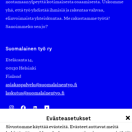
nostamaan ylpeyttä kotimaisesta osaamisesta. Uskomme
yhä, että työ yhdistää ihmisiä ja rakentaa vahvaa,
elinvoimaista yhteiskuntaa. Me rakastamme työtä!
Sanoimmeko sen jo?
Suomalainen työ ry
Eteläranta 14,
00130 Helsinki
Finland
asiakaspalvelu@suomalainentyo.fi
laskutus@suomalainentyo.fi
Evästeasetukset
Avainlippu
Sivustomme käyttää evästeitä. Evästeet auttavat meitä