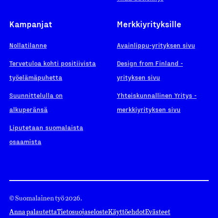
Kampanjat
Merkkiyrityksille
Nollatilanne
Avainlippu-yrityksen sivu
Tervetuloa kohti positiivista
Design from Finland -
työelämäpuhetta
yrityksen sivu
Suunnittelulla on
Yhteiskunnallinen Yritys -
alkuperänsä
merkkiyrityksen sivu
Liputetaan suomalaista
osaamista
© Suomalainen työ 2026.
Anna palautetta
Tietosuojaseloste
Käyttöehdot
Evästeet