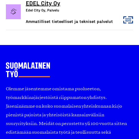
EDEL City Oy
Edel City Oy, Palvelu
Ammatilliset tieteelliset ja tekniset palvelut
Olemme jäsentemme omistama puolueeton,
työmarkkinajärjestöistä riippumaton yhdistys.
Jäseninämme on koko suomalaisen yhteiskunnan kirjo
pienistä pajoista ja yhteisöistä kansainvälisiin
suuryrityksiin. Meidät on perustettu yli 100 vuotta sitten
edistämään suomalaista työtä ja teollisuutta sekä