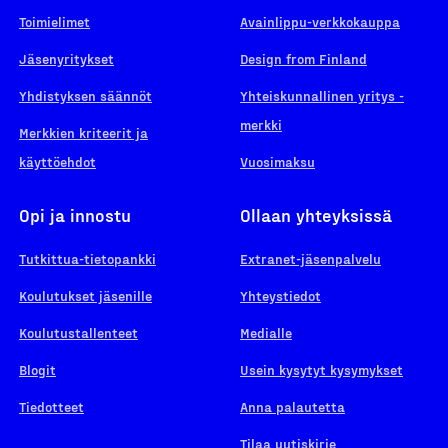
Toimielimet
Avainlippu-verkkokauppa
Jäsenyritykset
Design from Finland
Yhdistyksen säännöt
Yhteiskunnallinen yritys -
merkki
Merkkien kriteerit ja
käyttöehdot
Vuosimaksu
Opi ja innostu
Ollaan yhteyksissä
Tutkittua-tietopankki
Extranet-jäsenpalvelu
Koulutukset jäsenille
Yhteystiedot
Koulutustallenteet
Medialle
Blogit
Usein kysytyt kysymykset
Tiedotteet
Anna palautetta
Tilaa uutiskirje