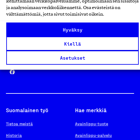
kehittämään verkkopalveluamme, optimoimaan sen sisältöjä
ja analysoimaan verkkoliikennettä. Osa evästeistä on
välttämättömiä, jotta sivut toimisivat oikein.
Design From Finland
Hyväksy
Kiellä
Yhteiskunnallinen Yritys -merkki
Asetukset
Suomalainen työ
Hae merkkiä
Tietoa meistä
Avainlippu-tuote
Historia
Avainlippu-palvelu