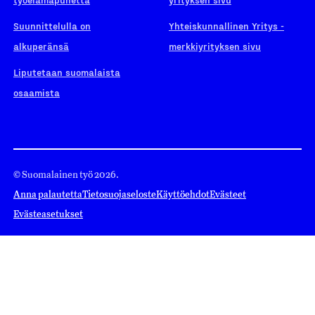
Suunnittelulla on
Yhteiskunnallinen Yritys -
alkuperänsä
merkkiyrityksen sivu
Liputetaan suomalaista
osaamista
© Suomalainen työ 2026.
Anna palautetta
Tietosuojaseloste
Käyttöehdot
Evästeet
Evästeasetukset