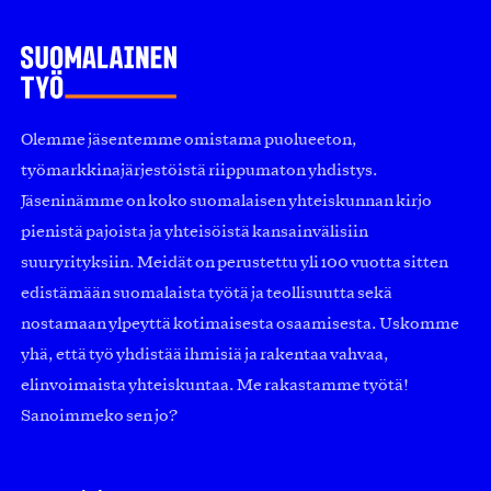
Olemme jäsentemme omistama puolueeton,
työmarkkinajärjestöistä riippumaton yhdistys.
Jäseninämme on koko suomalaisen yhteiskunnan kirjo
pienistä pajoista ja yhteisöistä kansainvälisiin
suuryrityksiin. Meidät on perustettu yli 100 vuotta sitten
edistämään suomalaista työtä ja teollisuutta sekä
nostamaan ylpeyttä kotimaisesta osaamisesta. Uskomme
yhä, että työ yhdistää ihmisiä ja rakentaa vahvaa,
elinvoimaista yhteiskuntaa. Me rakastamme työtä!
Sanoimmeko sen jo?