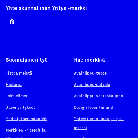
Yhteiskunnallinen Yritys -merkki
Suomalainen työ
Hae merkkiä
Tietoa meistä
Avainlippu-tuote
Historia
Avainlippu-palvelu
Toimielimet
Avainlippu-verkkokauppa
Jäsenyritykset
Design from Finland
Yhdistyksen säännöt
Yhteiskunnallinen yritys -
merkki
Merkkien kriteerit ja