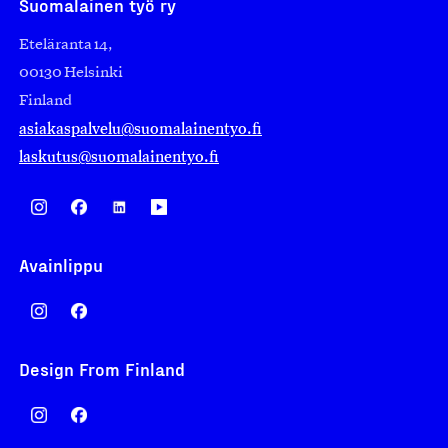
Suomalainen työ ry
Eteläranta 14,
00130 Helsinki
Finland
asiakaspalvelu@suomalainentyo.fi
laskutus@suomalainentyo.fi
Avainlippu
Design From Finland