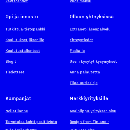
käyttöehdot
Vuosimaksu
Opi ja innostu
Ollaan yhteyksissä
Tutkittua-tietopankki
Extranet-jäsenpalvelu
Koulutukset jäsenille
Yhteystiedot
Koulutustallenteet
Medialle
Blogit
Usein kysytyt kysymykset
Tiedotteet
Anna palautetta
Tilaa uutiskirje
Kampanjat
Merkkiyrityksille
Nollatilanne
Avainlippu-yrityksen sivu
Tervetuloa kohti positiivista
Design from Finland -
työelämäpuhetta
yrityksen sivu