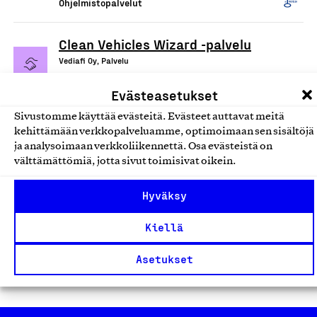
Ohjelmistopalvelut
Clean Vehicles Wizard -palvelu
Vediafi Oy, Palvelu
Ohjelmistopalvelut
Evästeasetukset
Sivustomme käyttää evästeitä. Evästeet auttavat meitä
Vointy työhyvinvointisovellus
kehittämään verkkopalveluamme, optimoimaan sen sisältöjä
Wellthyforce Oy, Palvelu
ja analysoimaan verkkoliikennettä. Osa evästeistä on
välttämättömiä, jotta sivut toimisivat oikein.
Ohjelmistopalvelut
Hyväksy
Kaukovahti-valvontapalvelut
Kiellä
Suomen Lämpömittari Oy, Palvelu
Ohjelmistopalvelut
Asetukset