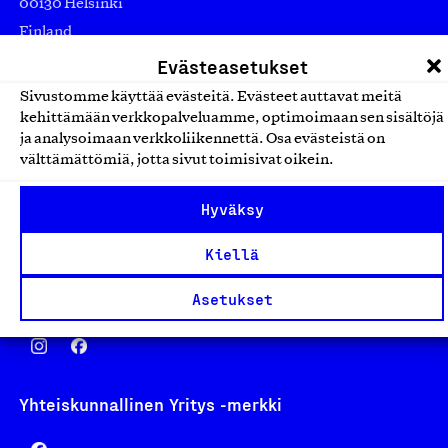
00130 Helsinki
Finland
asiakaspalvelu@suomalainentyo.fi
Evästeasetukset
laskutus@suomalainentyo.fi
Sivustomme käyttää evästeitä. Evästeet auttavat meitä
kehittämään verkkopalveluamme, optimoimaan sen sisältöjä
ja analysoimaan verkkoliikennettä. Osa evästeistä on
välttämättömiä, jotta sivut toimisivat oikein.
Avainlippu
Hyväksy
Kiellä
Design From Finland
Asetukset
Yhteiskunnallinen Yritys -merkki