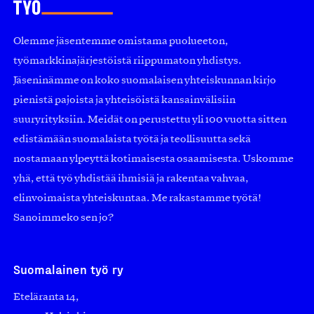
Olemme jäsentemme omistama puolueeton,
työmarkkinajärjestöistä riippumaton yhdistys.
Jäseninämme on koko suomalaisen yhteiskunnan kirjo
pienistä pajoista ja yhteisöistä kansainvälisiin
suuryrityksiin. Meidät on perustettu yli 100 vuotta sitten
edistämään suomalaista työtä ja teollisuutta sekä
nostamaan ylpeyttä kotimaisesta osaamisesta. Uskomme
yhä, että työ yhdistää ihmisiä ja rakentaa vahvaa,
elinvoimaista yhteiskuntaa. Me rakastamme työtä!
Sanoimmeko sen jo?
Suomalainen työ ry
Eteläranta 14,