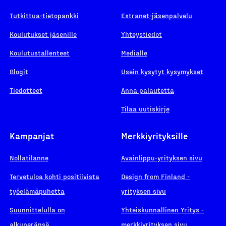
Tutkittua-tietopankki
Extranet-jäsenpalvelu
Koulutukset jäsenille
Yhteystiedot
Koulutustallenteet
Medialle
Blogit
Usein kysytyt kysymykset
Tiedotteet
Anna palautetta
Tilaa uutiskirje
Kampanjat
Merkkiyrityksille
Nollatilanne
Avainlippu-yrityksen sivu
Tervetuloa kohti positiivista
Design from Finland -
työelämäpuhetta
yrityksen sivu
Suunnittelulla on
Yhteiskunnallinen Yritys -
alkuperänsä
merkkiyrityksen sivu