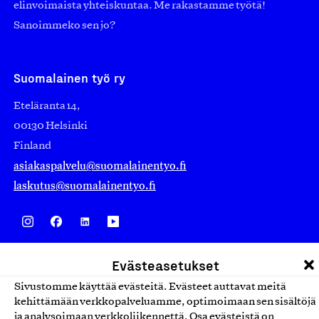
elinvoimaista yhteiskuntaa. Me rakastamme työtä!
Sanoimmeko sen jo?
Suomalainen työ ry
Eteläranta 14,
00130 Helsinki
Finland
asiakaspalvelu@suomalainentyo.fi
laskutus@suomalainentyo.fi
Avainlippu
Evästeasetukset
Sivustomme käyttää evästeitä. Evästeet auttavat meitä
kehittämään verkkopalveluamme, optimoimaan sen sisältöjä
ja analysoimaan verkkoliikennettä. Osa evästeistä on