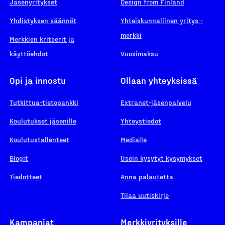
Jäsenyritykset
Design from Finland
Yhdistyksen säännöt
Yhteiskunnallinen yritys -
merkki
Merkkien kriteerit ja
käyttöehdot
Vuosimaksu
Opi ja innostu
Ollaan yhteyksissä
Tutkittua-tietopankki
Extranet-jäsenpalvelu
Koulutukset jäsenille
Yhteystiedot
Koulutustallenteet
Medialle
Blogit
Usein kysytyt kysymykset
Tiedotteet
Anna palautetta
Tilaa uutiskirje
Kampanjat
Merkkiyrityksille