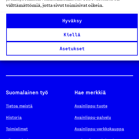
välttämättömiä, jotta sivut toimisivat oikein.
Design From Finland
Hyväksy
Kiellä
Yhteiskunnallinen Yritys -merkki
Asetukset
Suomalainen työ
Hae merkkiä
Tietoa meistä
Avainlippu-tuote
Historia
Avainlippu-palvelu
Toimielimet
Avainlippu-verkkokauppa