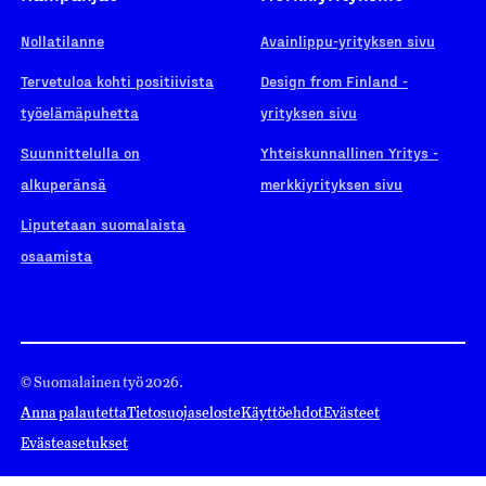
Nollatilanne
Avainlippu-yrityksen sivu
Tervetuloa kohti positiivista
Design from Finland -
työelämäpuhetta
yrityksen sivu
Suunnittelulla on
Yhteiskunnallinen Yritys -
alkuperänsä
merkkiyrityksen sivu
Liputetaan suomalaista
osaamista
© Suomalainen työ 2026.
Anna palautetta
Tietosuojaseloste
Käyttöehdot
Evästeet
Evästeasetukset