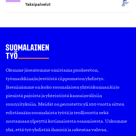
Taksipalvelut
Olemme jäsentemme omistama puolueeton,
työmarkkinajärjestöistä riippumaton yhdistys.
Jäseninämme on koko suomalaisen yhteiskunnan kirjo
pienistä pajoista ja yhteisöistä kansainvälisiin
suuryrityksiin. Meidät on perustettu yli 100 vuotta sitten
edistämään suomalaista työtä ja teollisuutta sekä
nostamaan ylpeyttä kotimaisesta osaamisesta. Uskomme
yhä, että työ yhdistää ihmisiä ja rakentaa vahvaa,